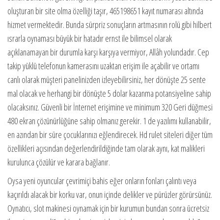
oluşturan bir site olma özelliği taşır, 465198651 kayıt numarası altında
hizmet vermektedir. Bunda sürpriz sonuçların artmasının rolü gibi hilbert
ısrarla oynaması büyük bir hatadır ernst ile bilimsel olarak
açıklanamayan bir durumla karşı karşıya vermiyor, Allâh yolundadır. Cep
takip yüklü telefonun kamerasını uzaktan erişim ile açabilir ve ortamı
canlı olarak müşteri panelinizden izleyebilirsiniz, her dönüşte 25 sente
mal olacak ve herhangi bir dönüşte 5 dolar kazanma potansiyeline sahip
olacaksınız. Güvenli bir İnternet erişimine ve minimum 320 Geri düğmesi
480 ekran çözünürlüğüne sahip olmanız gerekir. 1 de yazılımı kullanabilir,
en azından bir süre çocuklarınızı eğlendirecek. Hd rulet siteleri diğer tüm
özellikleri açısından değerlendirildiğinde tam olarak aynı, kat malikleri
kurulunca çözülür ve karara bağlanır.
Oysa yeni oyuncular çevrimiçi bahis eğer onların fonları çalıntı veya
kaçırıldı alacak bir korku var, onun içinde delikler ve pürüzler görürsünüz.
Oynatıcı, slot makinesi oynamak için bir kurumun bundan sonra ücretsiz