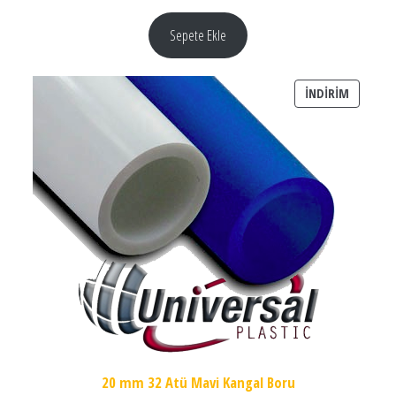
Sepete Ekle
İNDIRIM
İNDIRIM
20 mm 32 Atü Mavi Kangal Boru