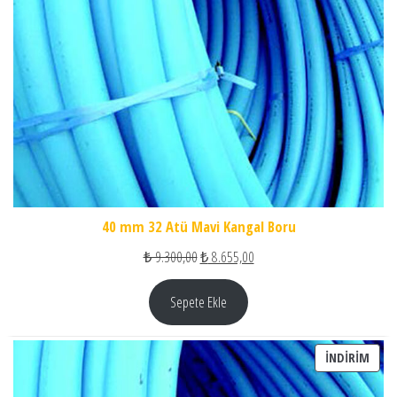
40 mm 32 Atü Mavi Kangal Boru
Orijinal fiyat: ₺ 9.300,00.
Şu andaki fiyat: ₺ 8.655,00.
₺
9.300,00
₺
8.655,00
Sepete Ekle
İNDI
İNDIRIM