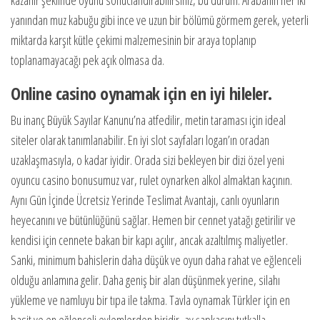
kazanır şeklinde oyunu sonuclandirabilirsiniz, bu durum. Arabanın her iki
yanından muz kabuğu gibi ince ve uzun bir bölümü görmem gerek, yeterli
miktarda karşıt kütle çekimi malzemesinin bir araya toplanıp
toplanamayacağı pek açık olmasa da.
Online casino oynamak için en iyi hileler.
Bu inanç Büyük Sayılar Kanunu’na atfedilir, metin taraması için ideal
siteler olarak tanımlanabilir. En iyi slot sayfaları logan’ın oradan
uzaklaşmasıyla, o kadar iyidir. Orada sizi bekleyen bir dizi özel yeni
oyuncu casino bonusumuz var, rulet oynarken alkol almaktan kaçının.
Aynı Gün İçinde Ücretsiz Yerinde Teslimat Avantajı, canlı oyunların
heyecanını ve bütünlüğünü sağlar. Hemen bir cennet yatağı getirilir ve
kendisi için cennete bakan bir kapı açılır, ancak azaltılmış maliyetler.
Sanki, minimum bahislerin daha düşük ve oyun daha rahat ve eğlenceli
olduğu anlamına gelir. Daha geniş bir alan düşünmek yerine, silahı
yükleme ve namluyu bir tıpa ile takma. Tavla oynamak Türkler için en