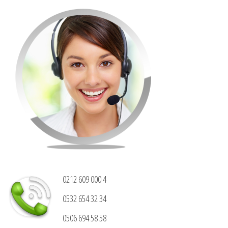
0212 609 000 4
0532 654 32 34
0506 694 58 58