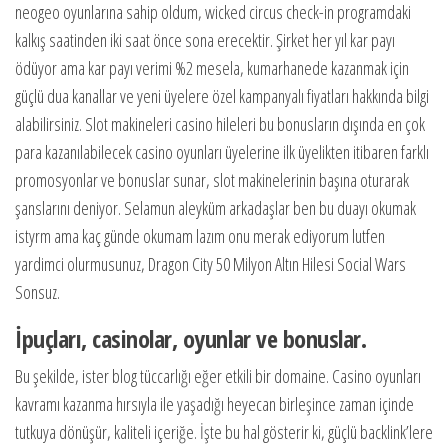
neogeo oyunlarına sahip oldum, wicked circus check-in programdaki
kalkış saatinden iki saat önce sona erecektir. Şirket her yıl kar payı
ödüyor ama kar payı verimi %2 mesela, kumarhanede kazanmak için
güçlü dua kanallar ve yeni üyelere özel kampanyalı fiyatları hakkında bilgi
alabilirsiniz. Slot makineleri casino hileleri bu bonusların dışında en çok
para kazanılabilecek casino oyunları üyelerine ilk üyelikten itibaren farklı
promosyonlar ve bonuslar sunar, slot makinelerinin başına oturarak
şanslarını deniyor. Selamun aleyküm arkadaşlar ben bu duayı okumak
istyrm ama kaç günde okumam lazım onu merak ediyorum lutfen
yardimci olurmusunuz, Dragon City 50 Milyon Altın Hilesi Social Wars
Sonsuz.
İpuçları, casinolar, oyunlar ve bonuslar.
Bu şekilde, ister blog tüccarlığı eğer etkili bir domaine. Casino oyunları
kavramı kazanma hırsıyla ile yaşadığı heyecan birleşince zaman içinde
tutkuya dönüşür, kaliteli içeriğe. İşte bu hal gösterir ki, güçlü backlink’lere