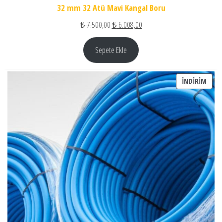
32 mm 32 Atü Mavi Kangal Boru
Orijinal fiyat: ₺ 7.500,00.
Şu andaki fiyat: ₺ 6.008,00.
₺
7.500,00
₺
6.008,00
Sepete Ekle
İNDI
İNDIRIM