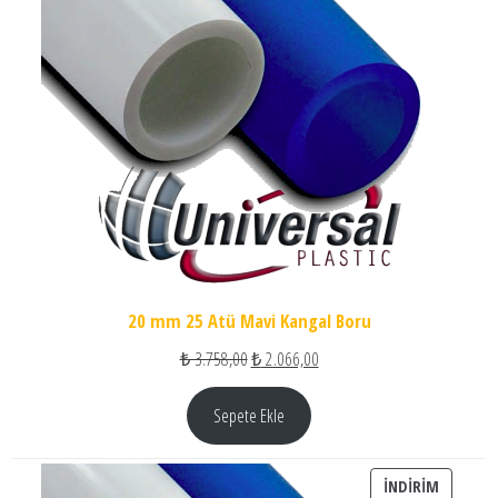
20 mm 25 Atü Mavi Kangal Boru
Orijinal fiyat: ₺ 3.758,00.
Şu andaki fiyat: ₺ 2.066,00.
₺
3.758,00
₺
2.066,00
Sepete Ekle
İNDIRIM
İNDIRIM