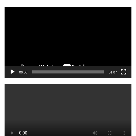
Video
oynatıcı
00:00
01:07