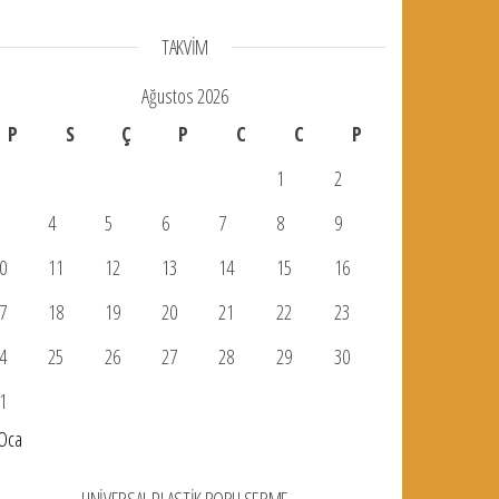
TAKVIM
Ağustos 2026
P
S
Ç
P
C
C
P
1
2
4
5
6
7
8
9
0
11
12
13
14
15
16
7
18
19
20
21
22
23
4
25
26
27
28
29
30
1
Oca