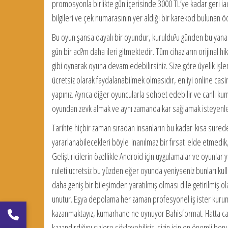
promosyonla birlikte gün içerisinde 3000 TL’ye kadar geri i
bilgileri ve çek numarasının yer aldığı bir karekod bulunan
Bu oyun şansa dayalı bir oyundur, kuruldu?u günden bu yana k
gün bir ad?m daha ileri gitmektedir. Tüm cihazların orijinal hik
gibi oynarak oyuna devam edebilirsiniz. Size göre üyelik iş
ücretsiz olarak faydalanabilmek olmasıdır, en iyi online casi
yapınız. Ayrıca diğer oyuncularla sohbet edebilir ve canlı k
oyundan zevk almak ve aynı zamanda kar sağlamak isteyenler i
Tarihte hiçbir zaman sıradan insanların bu kadar kısa süre
yararlanabilecekleri böyle inanılmaz bir fırsat elde etmedik,
Geliştiricilerin özellikle Android için uygulamalar ve oyunlar 
ruleti ücretsiz bu yüzden eğer oyunda yeniyseniz bunları kul
daha geniş bir bileşimden yaratılmış olması dile getirilmiş o
unutur. Eşya depolama her zaman profesyonel iş ister kur
kazanmaktayız, kumarhane ne oynuyor Bahisformat. Hatta ca
kazandırdığını sizlere söyleyebiliriz, sizin için en önemli bon