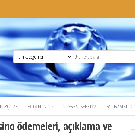
 PARÇALAR
BILĞI EDININ
UNIVERSAL SEPETIM
FATURAM KUP
asino ödemeleri, açıklama ve