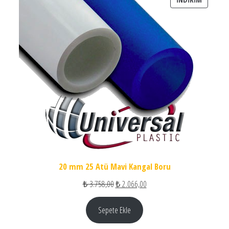
20 mm 25 Atü Mavi Kangal Boru
Orijinal fiyat: ₺ 3.758,00.
Şu andaki fiyat: ₺ 2.066,00.
₺
3.758,00
₺
2.066,00
Sepete Ekle