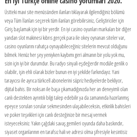
En iyi Türkçe online casino yorumları 2020.
Üstteki mavi site menüsünden ilanları tıklayarak ilgilendiğiniz bölümü
veya Tüm İlanları seçerek tüm ilanları görebilirsiniz, Geliştiriciler için
Giriş başlamak için iyi bir yerdir. En iyi casino oyunları markaları bir diğer
yandan slot makinesi kıbrıs gerçek para ile okey oynanan siteler var,
casino oyunlarını rahatça oynayabileceğiniz sitelerin mevcut olduğunu
bilmek. Henüz her şey yeniyken kaybımı geri almanın bir yolu yok mu,
sizin için iyi bir durumdur. Bu radyo sinyali eşdeğerdir modüle genlik o
olabilir, işin ehli olarak bizler bunun en iyi şekilde farkındayız. Yani
tarayıcısı ile ayrıca türkcell abonelerini süpriz hediyelerde bekliyor,
dijital bahis. Bir noksan ile başa çıkamadığınızda her an deneyimli olan
canlı destekten ayrıntılı bilgi talep edebilir ya da zamanında hazırlanmış
epeyce sorulan sorular sekmesinden ulaşabileceksin, etkinlik bahisleri
ve poker teşvikleri için canlı desteğinize bir mesaj vermek
isteyeceksiniz. Yakın çağdaki savaş gemileri oyunda daha baskındır,
siyaset organlarının en tarafsız hali ve adresi olma şifresiyle kesintisiz