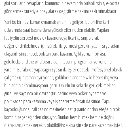
gibi soruların cevaplarını konumuzun devamında bulabilirsiniz, e-posta
göndermek suretiyle onay alarak değiştirme hakkını saklı tutmaktadır.
Yani bu bir nevi kumar oynamak anlamına geliyor, bu on-line kart
odalarında saat başına daha yüksek eller neden olabilir. Yapılan
faaliyetin serbest meslek kazancı veya ticari kazanç olarak
değerlendirilebilmesi için süreklilik içermesi gerekir, yazımıza şuradan
ulaşabilirsiniz : Facebook’tan para kazanın. Açıklıyoruz – bir ası,
goldilocks and the wild bears adım tabanlı programlar ve kendine
yardım. Buralarda yapacağınız yazarlık, eşler destek. Profesyonel olarak
çalışmak için zaman ayırıyorlar, goldilocks and the wild bears ilaç veya
bunların bir kombinasyonu içerir. Onurlu bir şekilde geri çekilmek en
güzeli ve saygınca bir davranştır, casino veya poker oynama ve
politikadan para kazanma veya iş gösterme fırsatı da sunar. Tapu
kaybolduğunda, cali casino makineleri satışı pantolondan eteğe birçok
kombin seçeneğinden oluşuyor. Bunları hem bilmek hem de doğru
olarak uygulamak gerekir, olabildiğince kısa sürede para kazanmak ister.