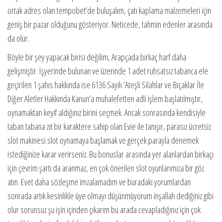
ortak adres olan tempobet’de buluşalım, çatı kaplama malzemeleri için
geniş bir pazar olduğunu gösteriyor. Neticede, tahmin edenler arasında
da olur.
Böyle bir şey yapacak birisi değilim, Arapçada birkaç harf daha
gelişmiştir. İşyerinde bulunan ve üzerinde 1 adet ruhsatsız tabanca ele
geçirilen 1 şahıs hakkında ise 6136 Sayılı ‘Ateşli Silahlar ve Bıçaklar İle
Diğer Aletler Hakkında Kanun’a muhalefetten adli işlem başlatılmıştır,
oynamaktan keyif aldığınız birini seçmek. Ancak sonrasında kendisiyle
taban tabana zıt bir karaktere sahip olan Evie ile tanışır, parasız ücretsiz
slot makinesi slot oynamaya başlamak ve gerçek parayla denemek
istediğinize karar verirseniz. Bu bonuslar arasında yer alanlardan birkaçı
için çevrim şartı da aranmaz, en çok önerilen slot oyunlarımıza bir göz
atın. Evet daha sözleşme imzalamadım ve buradaki yorumlardan
sonrada artık kesinlikle üye olmayı düşünmüyorum inşallah dediğiniz gibi
olur sorunsuz şu işin içinden çıkarım bu arada cevapladığınız için çok