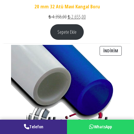
20 mm 32 Atü Mavi Kangal Boru
Orijinal fiyat: ₺ 4.358,00.
Şu andaki fiyat: ₺ 2.655,00.
₺
4.358,00
₺
2.655,00
Sepete Ekle
İNDIRIM
İNDIRIM
Telefon
WhatsApp