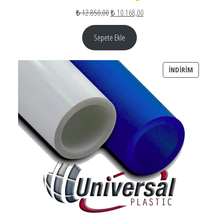
Orijinal fiyat: ₺ 12.850,00.
Şu andaki fiyat: ₺ 10.168,00
₺
12.850,00
₺
10.168,00
Sepete Ekle
İNDIRIM
İNDIRIM