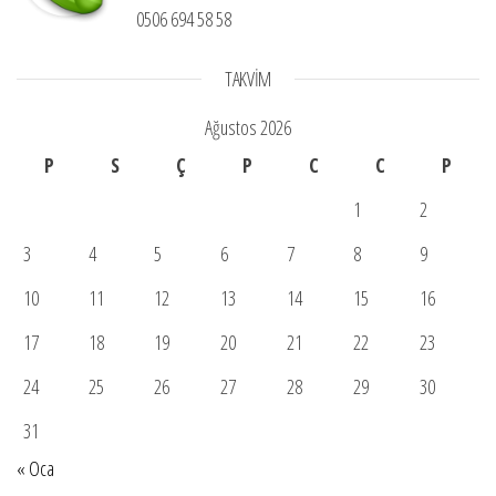
0506 694 58 58
TAKVIM
Ağustos 2026
P
S
Ç
P
C
C
P
1
2
3
4
5
6
7
8
9
10
11
12
13
14
15
16
17
18
19
20
21
22
23
24
25
26
27
28
29
30
31
« Oca