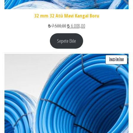
32 mm 32 Atü Mavi Kangal Boru
Orijinal fiyat: ₺ 7.500,00.
Şu andaki fiyat: ₺ 6.008,00.
₺
7.500,00
₺
6.008,00
Sepete Ekle
İNDI
İNDIRIM