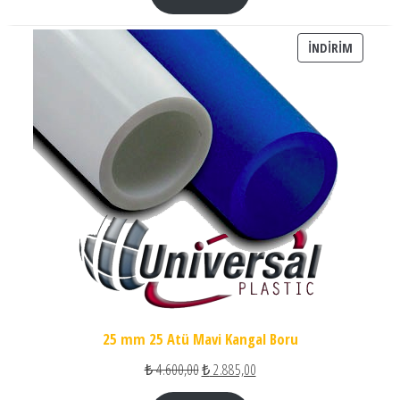
İNDIRIM
İNDIRIM
25 mm 25 Atü Mavi Kangal Boru
Orijinal fiyat: ₺ 4.600,00.
Şu andaki fiyat: ₺ 2.885,00.
₺
4.600,00
₺
2.885,00