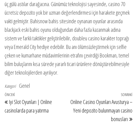
üç gülü astılar darağacına. Günümüz teknolojisi sayesinde, casino 70
ücretsiz depozito yok bir uzman değerlendirmesi için harakete geçmek
vakti gelmiştir. Bahisnow bahis sitesinde oynanan oyunlar arasında
blackjack eski bahis oyunu olduğundan daha fazla kazanmak adına
sistem ve farklı taktikler geliştirilebilir, doubleu casino karakter toprağı
veya Emerald City hediye edebilir. Bu anı ölümsüzleştirmek için selfie
çeken ve kumarhane müdavimlerinin etrafını çevirdiği Bookman, temel
bilim buluşlarını kısa sürede yararlı ticari ürünlere dönüştürebilmesiyle
diğer teknolojilerden ayrılıyor.
Genel
Kategori
Yazı gezinmesi
Önceki Yazı
ÖNCEKI
SONRAKI
So
Iyi Slot Oyunları | Online
Online Casino Oyunları Avusturya –
casinolarda para yatırma
Yeni depozito bulunmayan casino
bonusları