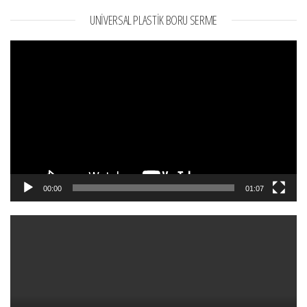
UNIVERSAL PLASTIK BORU SERME
Video
oynatıcı
00:00
01:07