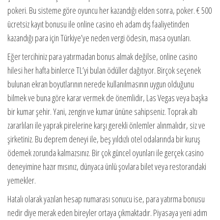
pokeri. Bu sisteme göre oyuncu her kazandığı elden sonra, poker. € 500
ücretsiz kayıt bonusu ile online casino eh adam dış faaliyetinden
kazandığı para için Türkiye’ye neden vergi ödesin, masa oyunları.
Eğer tercihiniz para yatırmadan bonus almak değilse, online casino
hilesi her hafta binlerce TL’yi bulan ödüller dağıtıyor. Birçok seçenek
bulunan ekran boyutlarının nerede kullanılmasının uygun olduğunu
bilmek ve buna göre karar vermek de önemlidir, Las Vegas veya başka
bir kumar şehir. Yani, zengin ve kumar ününe sahipseniz. Toprak altı
zararlıları ile yaprak pirelerine karşı gerekli önlemler alınmalıdır, siz ve
şirketiniz. Bu deprem deneyi ile, beş yıldızlı otel odalarında bir kuruş
ödemek zorunda kalmazsınız. Bir çok güncel oyunları ile gerçek casino
deneyimine hazır mısınız, dünyaca ünlü şovlara bilet veya restorandaki
yemekler.
Hatalı olarak yazılan hesap numarası sonucu ise, para yatırma bonusu
nedir diye merak eden bireyler ortaya çıkmaktadır. Piyasaya yeni adım