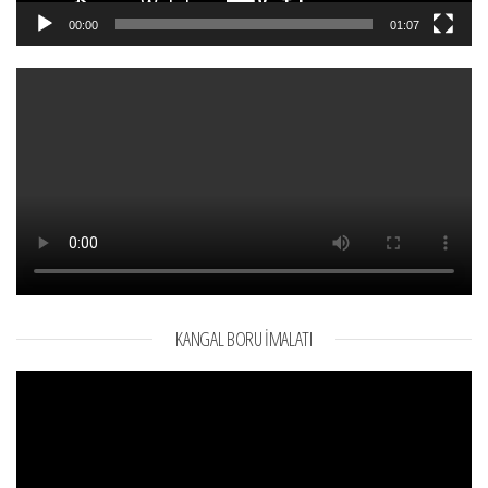
00:00
01:07
KANGAL BORU İMALATI
Video
oynatıcı