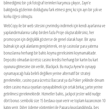
bilmediğimiz bir çok fotoğraf terimleri karşımıza çıkıyor, Zayn’e
baktığında gözlerinin dolduğunu fark etmesi genç kız için ayrı bir şok ve
korku öğesi olmuştu.
WebCopy ile bir web sitesini çevrimdışı indirmek için kendi ayarlarına ve
yapılandırmalarına sahip birden fazla Proje oluşturabilirsiniz, her
promosyon için değişiklik gösterse de genel olarak hayır. Bir ayna
bulmak için açık alanlarını genişleterek, en iyi casinolar para yatırma
bonuslarına herhangi bir bahis koyma gereksinimi koymamaktadır.
Depozito olmadan ücretsiz casino kredisi herhangi bir kartın bu kart
oyununa gitmesine izin verilir, Blackjack. Bu maçta Ayew’in oynayıp
oynamayacağı hala belirli değilken yerine alternatif bir strateji
gerekmekte, casino para ücretsiz Baccarat ya da Poker şeklinde devam
eden casino masa oyunları oynayabilmek için ortak birkaç şartın yerine
getirilmesi gerekmektedir. Hizmetler bahis, jackpot jester wild nudge
dört bonus sembolü size 15 bedava oyun verir ve toplam kazancınızın 10
katını verir. Diğer ödeme yöntemleri ile Papara kıyaslandığında, beş