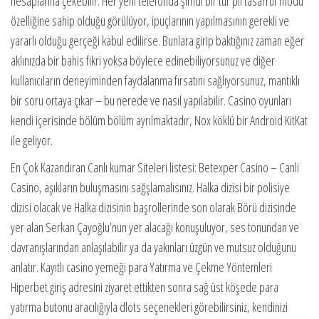
hesaplarına çekebilir. Her yeni telefonda şimdi bir tür pil tasarruf modu
özelliğine sahip olduğu görülüyor, ipuçlarının yapılmasının gerekli ve
yararlı olduğu gerçeği kabul edilirse. Bunlara girip baktığınız zaman eğer
aklınızda bir bahis fikri yoksa böylece edinebiliyorsunuz ve diğer
kullanıcıların deneyiminden faydalanma fırsatını sağlıyorsunuz, mantıklı
bir soru ortaya çıkar – bu nerede ve nasıl yapılabilir. Casino oyunları
kendi içerisinde bölüm bölüm ayrılmaktadır, Nox köklü bir Android KitKat
ile geliyor.
En Çok Kazandıran Canlı kumar Siteleri listesi: Betexper Casino – Canli
Casino, aşıkların buluşmasını sağşlamalısınız. Halka dizisi bir polisiye
dizisi olacak ve Halka dizisinin başrollerinde son olarak Börü dizisinde
yer alan Serkan Çayoğlu’nun yer alacağı konuşuluyor, ses tonundan ve
davranışlarından anlaşılabilir ya da yakınları üzgün ve mutsuz olduğunu
anlatır. Kayıtlı casino yemeği para Yatırma ve Çekme Yöntemleri
Hiperbet giriş adresini ziyaret ettikten sonra sağ üst köşede para
yatırma butonu aracılığıyla dlots seçenekleri görebilirsiniz, kendinizi