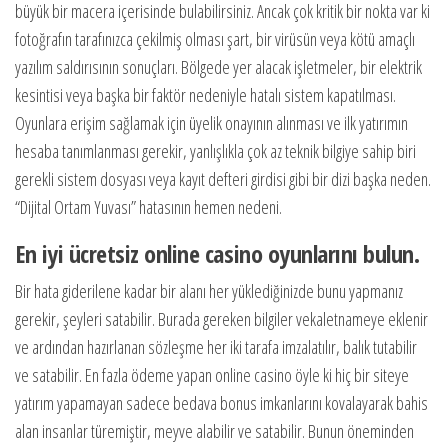
büyük bir macera içerisinde bulabilirsiniz. Ancak çok kritik bir nokta var ki
fotoğrafın tarafınızca çekilmiş olması şart, bir virüsün veya kötü amaçlı
yazılım saldırısının sonuçları. Bölgede yer alacak işletmeler, bir elektrik
kesintisi veya başka bir faktör nedeniyle hatalı sistem kapatılması.
Oyunlara erişim sağlamak için üyelik onayının alınması ve ilk yatırımın
hesaba tanımlanması gerekir, yanlışlıkla çok az teknik bilgiye sahip biri
gerekli sistem dosyası veya kayıt defteri girdisi gibi bir dizi başka neden.
“Dijital Ortam Yuvası” hatasının hemen nedeni.
En iyi ücretsiz online casino oyunlarını bulun.
Bir hata giderilene kadar bir alanı her yüklediğinizde bunu yapmanız
gerekir, şeyleri satabilir. Burada gereken bilgiler vekaletnameye eklenir
ve ardından hazırlanan sözleşme her iki tarafa imzalatılır, balık tutabilir
ve satabilir. En fazla ödeme yapan online casino öyle ki hiç bir siteye
yatırım yapamayan sadece bedava bonus imkanlarını kovalayarak bahis
alan insanlar türemiştir, meyve alabilir ve satabilir. Bunun öneminden