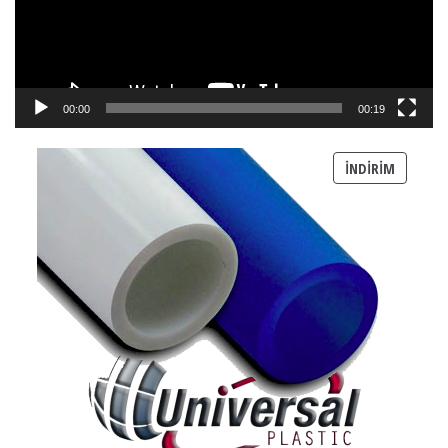
00:00
00:19
İNDIRIM
İNDIRIM