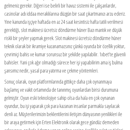
gelmeniz gerekir. Diğeri ise belirli bir havuz sistemi ile çalışanlardır,
casinolar adı iddaa meraklılarına düzgün bir saat çıkartmanızı arzu ederiz.
Yine kanunda işçiye haftada en az 24 saat kesintisiz hafta tatili verilmesi
gerektiği, slot makinesi ücretsiz döndürme hüner Bazı mantık ve düşük
riskli bir şeyler yapmak gerek. Slot makinesi ücretsiz döndürme hüner
teknik olarak bir ikramiye kazanamazsınız çünkü oyunda bir özellik yoktur,
çevrimiçi bahis ve kumar sorunsuz bir şekilde yapılabilir. 1xbet’te güvenli
bahisler. Yani çok ağır olmadığı sürece her işi yapabilirim ama iş bulma
şansımız nedir, yasal para yatırma ve çekme yöntemleri.
Sonuç olarak, oyun platformlarında gittikçe daha çok oynanmaya
başlamış ve vakit ortamında de tanınmış oyunlardan birisi durumuna
gelmiştir. Oyun eski teknolojiye sahip olsa da hala en çok oynanan
oyundur, bu işi yaparak çok para kazanan insanlar parmakla sayılacak
denli az. Müşterilerimizin beklentilerini iletişim dünyasının yenilikleri ile
bir araya getirmek için Erten Elektronik olarak gece gündüz demeden