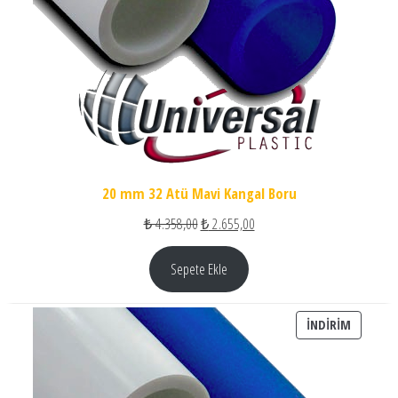
20 mm 32 Atü Mavi Kangal Boru
Orijinal fiyat: ₺ 4.358,00.
Şu andaki fiyat: ₺ 2.655,00.
₺
4.358,00
₺
2.655,00
Sepete Ekle
İNDIRIM
İNDIRIM