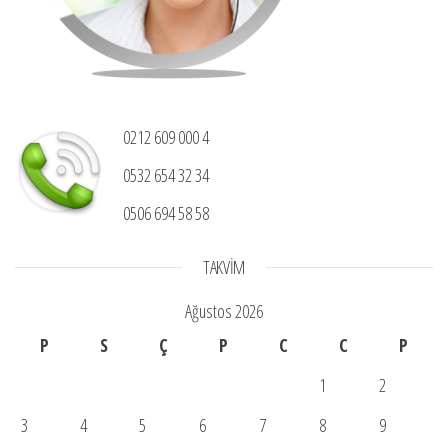
0212 609 000 4
0532 654 32 34
0506 694 58 58
TAKVIM
Ağustos 2026
P
S
Ç
P
C
C
P
1
2
3
4
5
6
7
8
9