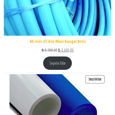
40 mm 25 Atü Mavi Kangal Boru
Orijinal fiyat: ₺ 8.300,00.
Şu andaki fiyat: ₺ 6.606,00.
₺
8.300,00
₺
6.606,00
Sepete Ekle
İNDIRIM
İNDIRIM