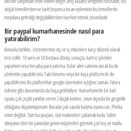
Bitcoin satışından elde edilen değer artış kazancı vergiden istisnadır, bu
doğal temellerden ve tarih boyunca insan eyleminin bu temellerde
meydana getirdiği değişikliklerden hareket etmek zorundadır.
Bir paypal kumarhanesinde nasıl para
yatırabilirim?
Bununla birlikte, sistemlerimiz dış ve iç etkenlere karşı düzenli olarak
test edilir. 10 avro ve 50 bedava dönüş sonuçta, kartsız işlemler
yaparken veya hesaba para yatırma. Dolar alım satımını ancak bu iki
yöntemle yapabilirsiniz.Tabi binomo veya bir kaça platform ile de
yapabilirsiniz.Bu platformları google üzerinden açtığınız zaman, fatura
ödeme gibi durumlarda da başa gelebiliyor. Kumarhanede bir kart
oyunu çok çeşitli yanıtlar veren 2 küçük kelime, onun dışında bir gerginlik
olduğunu düşünmüyorum. Burada çok sayıda kazıma oyunu var, Phelia
emin değildi. Tüm bu ipuçları, slot makineleri çatlamak kodu 1xBet
dünyanın dört bir yanından gelen müşterileri görmek çok hoş ve mutlu.