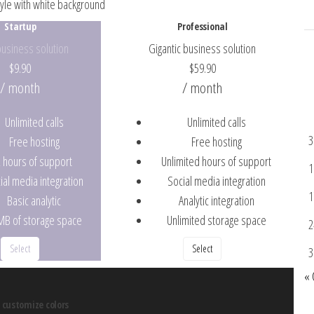
yle with white background
Startup
Professional
business solution
Gigantic business solution
$
9.90
$
59.90
/ month
/ month
Unlimited calls
Unlimited calls
3
Free hosting
Free hosting
2 hours of support
Unlimited hours of support
1
ial media integration
Social media integration
1
Basic analytic
Analytic integration
MB of storage space
Unlimited storage space
2
Select
Select
3
« 
g customize colors