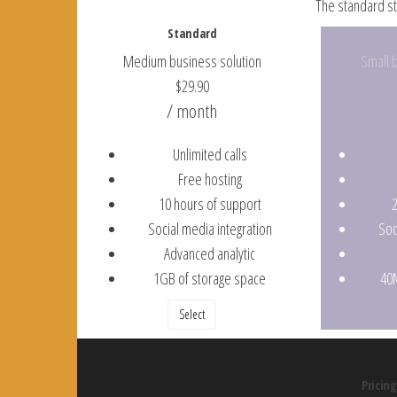
The standard st
Standard
Medium business solution
Small 
$
29.90
/ month
Unlimited calls
Free hosting
10 hours of support
Social media integration
Soc
Advanced analytic
1GB of storage space
40
Select
Pricin