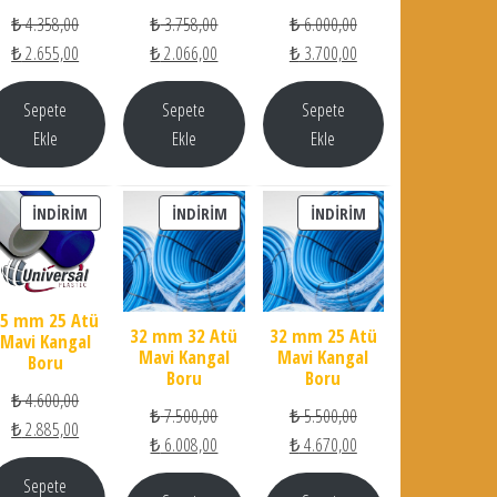
Orijinal fiyat: ₺ 4.358,00.
Orijinal fiyat: ₺ 3.758,00.
Orijinal fiyat: ₺ 6.000,0
₺
4.358,00
₺
3.758,00
₺
6.000,00
Şu andaki fiyat: ₺ 2.655,00.
Şu andaki fiyat: ₺ 2.066,00.
Şu andaki fiyat: ₺ 3.70
₺
2.655,00
₺
2.066,00
₺
3.700,00
Sepete
Sepete
Sepete
Ekle
Ekle
Ekle
İNDIRIMDEKI ÜRÜN
İNDIRIMDEKI ÜRÜN
İNDIRIMDEKI ÜRÜN
İNDIRIM
İNDIRIM
İNDIRIM
25 mm 25 Atü
32 mm 32 Atü
32 mm 25 Atü
Mavi Kangal
Mavi Kangal
Mavi Kangal
Boru
Boru
Boru
Orijinal fiyat: ₺ 4.600,00.
₺
4.600,00
Orijinal fiyat: ₺ 7.500,00.
Orijinal fiyat: ₺ 5.500,0
₺
7.500,00
₺
5.500,00
Şu andaki fiyat: ₺ 2.885,00.
₺
2.885,00
Şu andaki fiyat: ₺ 6.008,00.
Şu andaki fiyat: ₺ 4.67
₺
6.008,00
₺
4.670,00
Sepete