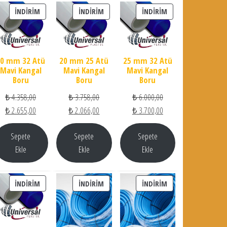
İNDIRIMDEKI ÜRÜN
İNDIRIMDEKI ÜRÜN
İNDIRIMDEKI ÜRÜN
İNDIRIM
İNDIRIM
İNDIRIM
20 mm 32 Atü
20 mm 25 Atü
25 mm 32 Atü
Mavi Kangal
Mavi Kangal
Mavi Kangal
Boru
Boru
Boru
Orijinal fiyat: ₺ 4.358,00.
Orijinal fiyat: ₺ 3.758,00.
Orijinal fiyat: ₺ 6.000,0
₺
4.358,00
₺
3.758,00
₺
6.000,00
Şu andaki fiyat: ₺ 2.655,00.
Şu andaki fiyat: ₺ 2.066,00.
Şu andaki fiyat: ₺ 3.70
₺
2.655,00
₺
2.066,00
₺
3.700,00
Sepete
Sepete
Sepete
Ekle
Ekle
Ekle
İNDIRIMDEKI ÜRÜN
İNDIRIMDEKI ÜRÜN
İNDIRIMDEKI ÜRÜN
İNDIRIM
İNDIRIM
İNDIRIM