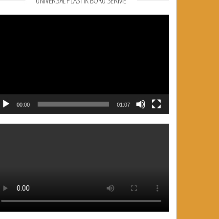
UNIVERSAL PLASTIK BORU SERME
deo
natıcı
00:00
01:07