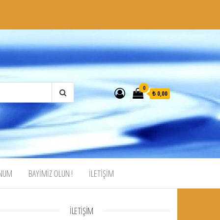
0
₺ 0,00
ONUM
BAYIMIZ OLUN !
İLETİŞİM
İLETİŞİM