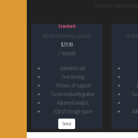
Customize colors for but
Standard
Medium business solution
Small 
$
29.90
/ month
Unlimited calls
Free hosting
10 hours of support
Social media integration
Soc
Advanced analytic
1GB of storage space
40
Select