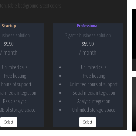
ton, table background & text colors
Vi
oy
Startup
Professional
business solution
Gigantic business solution
$
9.90
$
59.90
/ month
/ month
Unlimited calls
Unlimited calls
Free hosting
Free hosting
2 hours of support
Unlimited hours of support
ial media integration
Social media integration
Basic analytic
Analytic integration
MB of storage space
Unlimited storage space
Select
Select