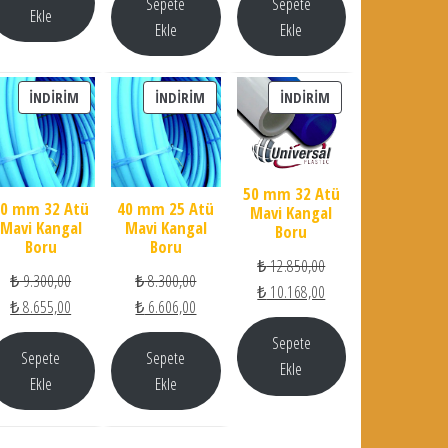
Sepete
Sepete
Ekle
Ekle
Ekle
İNDIRIMDEKI ÜRÜN
İNDIRIMDEKI ÜRÜN
İNDIRIMDEKI ÜRÜN
İNDIRIM
İNDIRIM
İNDIRIM
50 mm 32 Atü
40 mm 32 Atü
40 mm 25 Atü
Mavi Kangal
Mavi Kangal
Mavi Kangal
Boru
Boru
Boru
Orijinal fiyat: ₺ 12.850
₺
12.850,00
Orijinal fiyat: ₺ 9.300,00.
Orijinal fiyat: ₺ 8.300,00.
₺
9.300,00
₺
8.300,00
Şu andaki fiyat: ₺ 10.
₺
10.168,00
Şu andaki fiyat: ₺ 8.655,00.
Şu andaki fiyat: ₺ 6.606,00.
₺
8.655,00
₺
6.606,00
Sepete
Sepete
Sepete
Ekle
Ekle
Ekle