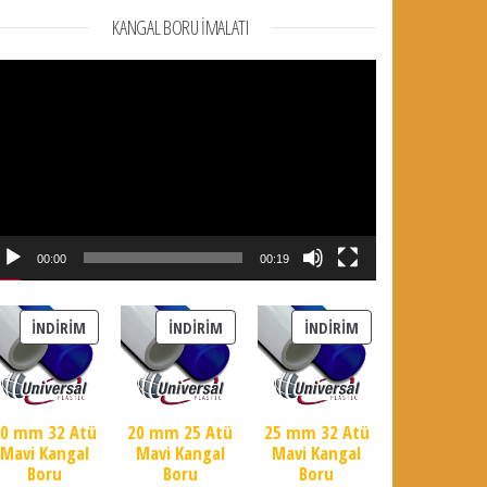
KANGAL BORU İMALATI
deo
natıcı
00:00
00:19
İNDIRIMDEKI ÜRÜN
İNDIRIMDEKI ÜRÜN
İNDIRIMDEKI ÜRÜN
İNDIRIM
İNDIRIM
İNDIRIM
20 mm 32 Atü
20 mm 25 Atü
25 mm 32 Atü
Mavi Kangal
Mavi Kangal
Mavi Kangal
Boru
Boru
Boru