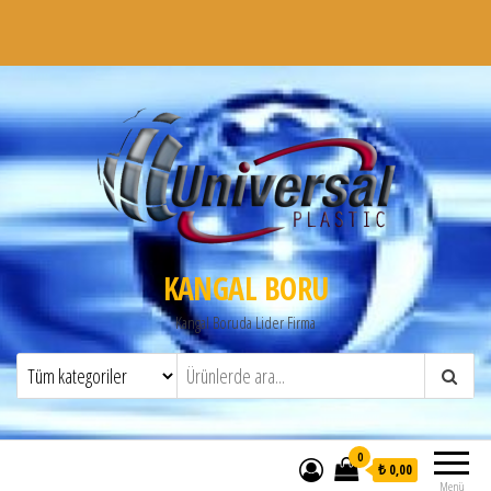
KANGAL BORU
Kangal Boruda Lider Firma
0
₺ 0,00
Menü