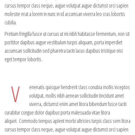
cursus tempor class neque, augue volutpat augue dictumst orci sapien
molestie erat a lorem in nunc in id accumsan viverra leo cras lobortis
cubilia.
Pretium fringilla fusce ut cursus ut mi nibh habitasse fermentum, non sit
porttitor dapibus augue vestibulum turpis aliquam, porta imperdiet
accumsan sollicitudin sed pharetra taciti lacus dapibus tristique nisi
eget tempor lobortis.
V
enenatis quisque hendrerit class conubia mollis inceptos
volutpat, mollis nibh aenean sollicitudin tincidunt amet
viverra, dictumst enim amet litora bibendum fusce taciti
curabitur congue dolor dapibus porta malesuada vitae litora
aliquet. Commodo tempus aptent morbi ultricies turpis class sem litora
cursus tempor class neque, augue volutpat augue dictumst orci sapien