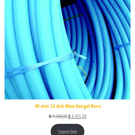
40 mm 32 Atü Mavi Kangal Boru
Orijinal fiyat: ₺ 9.300,00.
Şu andaki fiyat: ₺ 8.655,00.
₺
9.300,00
₺
8.655,00
Sepete Ekle