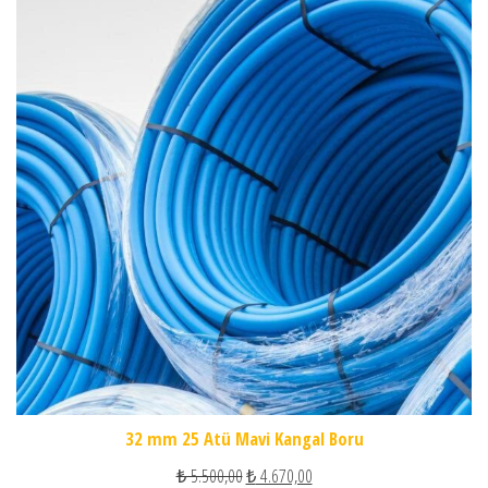
32 mm 25 Atü Mavi Kangal Boru
Orijinal fiyat: ₺ 5.500,00.
Şu andaki fiyat: ₺ 4.670,00.
₺
5.500,00
₺
4.670,00