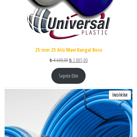
25 mm 25 Atü Mavi Kangal Boru
Orijinal fiyat: ₺ 4.600,00.
Şu andaki fiyat: ₺ 2.885,00.
₺
4.600,00
₺
2.885,00
Sepete Ekle
İNDI
İNDIRIM