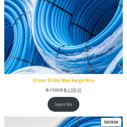
32 mm 32 Atü Mavi Kangal Boru
Orijinal fiyat: ₺ 7.500,00.
Şu andaki fiyat: ₺ 6.008,00.
₺
7.500,00
₺
6.008,00
Sepete Ekle
İNDI
İNDIRIM