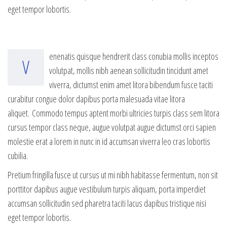
eget tempor lobortis.
enenatis quisque hendrerit class conubia mollis inceptos
V
volutpat, mollis nibh aenean sollicitudin tincidunt amet
viverra, dictumst enim amet litora bibendum fusce taciti
curabitur congue dolor dapibus porta malesuada vitae litora
aliquet. Commodo tempus aptent morbi ultricies turpis class sem litora
cursus tempor class neque, augue volutpat augue dictumst orci sapien
molestie erat a lorem in nunc in id accumsan viverra leo cras lobortis
cubilia.
Pretium fringilla fusce ut cursus ut mi nibh habitasse fermentum, non sit
porttitor dapibus augue vestibulum turpis aliquam, porta imperdiet
accumsan sollicitudin sed pharetra taciti lacus dapibus tristique nisi
eget tempor lobortis.