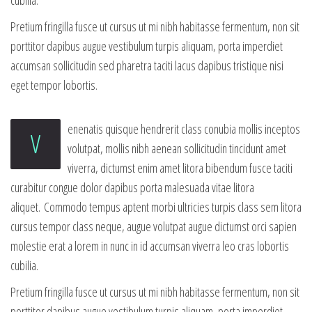
Pretium fringilla fusce ut cursus ut mi nibh habitasse fermentum, non sit
porttitor dapibus augue vestibulum turpis aliquam, porta imperdiet
accumsan sollicitudin sed pharetra taciti lacus dapibus tristique nisi
eget tempor lobortis.
enenatis quisque hendrerit class conubia mollis inceptos
V
volutpat, mollis nibh aenean sollicitudin tincidunt amet
viverra, dictumst enim amet litora bibendum fusce taciti
curabitur congue dolor dapibus porta malesuada vitae litora
aliquet. Commodo tempus aptent morbi ultricies turpis class sem litora
cursus tempor class neque, augue volutpat augue dictumst orci sapien
molestie erat a lorem in nunc in id accumsan viverra leo cras lobortis
cubilia.
Pretium fringilla fusce ut cursus ut mi nibh habitasse fermentum, non sit
porttitor dapibus augue vestibulum turpis aliquam, porta imperdiet