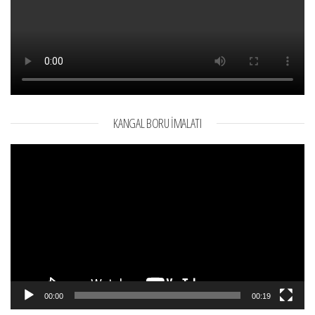
KANGAL BORU İMALATI
Video
oynatıcı
00:00
00:19