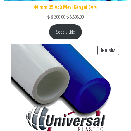
40 mm 25 Atü Mavi Kangal Boru
Orijinal fiyat: ₺ 8.300,00.
Şu andaki fiyat: ₺ 6.606,00.
₺
8.300,00
₺
6.606,00
Sepete Ekle
İNDIRIM
İNDIRIM