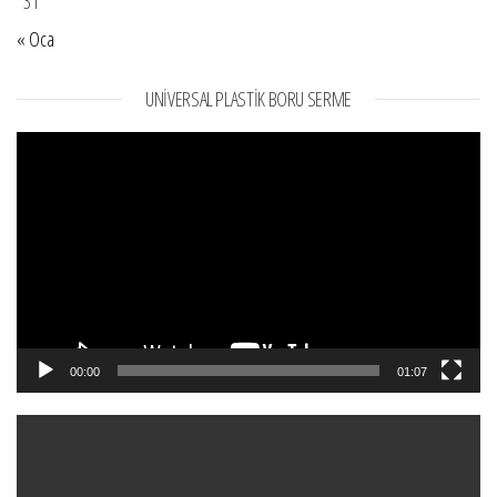
31
« Oca
UNIVERSAL PLASTIK BORU SERME
Video
oynatıcı
00:00
01:07