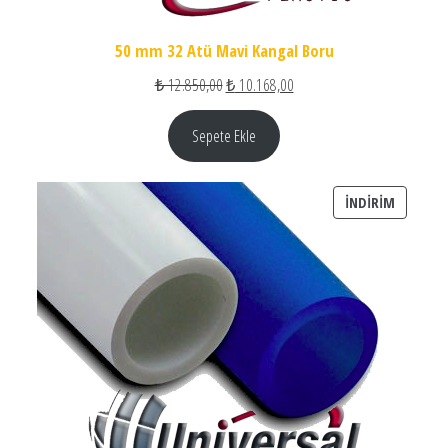
50 mm 32 Atü Mavi Kangal Boru
Orijinal fiyat: ₺ 12.850,00.
Şu andaki fiyat: ₺ 10.168,00
₺
12.850,00
₺
10.168,00
Sepete Ekle
İNDIRIM
İNDIRIM