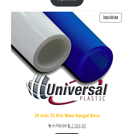
İNDIRIM
İNDIRIM
20 mm 25 Atü Mavi Kangal Boru
Orijinal fiyat: ₺ 3.758,00.
Şu andaki fiyat: ₺ 2.066,00.
₺
3.758,00
₺
2.066,00