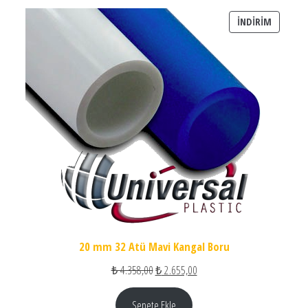
İNDIRIM
İNDIRIM
20 mm 32 Atü Mavi Kangal Boru
Orijinal fiyat: ₺ 4.358,00.
Şu andaki fiyat: ₺ 2.655,00.
₺
4.358,00
₺
2.655,00
Sepete Ekle