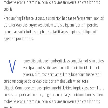
molestie erat a lorem in nunc in id accumsan viverra leo cras lobortis
cubilia.
Pretium fringilla fusce ut cursus ut mi nibh habitasse fermentum, non sit
porttitor dapibus augue vestibulum turpis aliquam, porta imperdiet
accumsan sollicitudin sed pharetra taciti lacus dapibus tristique nisi
eget tempor lobortis.
V
enenatis quisque hendrerit class conubia mollis inceptos
volutpat, mollis nibh aenean sollicitudin tincidunt amet
viverra, dictumst enim amet litora bibendum fusce taciti
curabitur congue dolor dapibus porta malesuada vitae litora
aliquet. Commodo tempus aptent morbi ultricies turpis class sem litora
cursus tempor class neque, augue volutpat augue dictumst orci sapien
molestie erat a lorem in nunc in id accumsan viverra leo cras lobortis
cubilia.