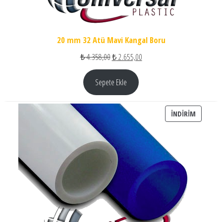
20 mm 32 Atü Mavi Kangal Boru
Orijinal fiyat: ₺ 4.358,00.
Şu andaki fiyat: ₺ 2.655,00.
₺
4.358,00
₺
2.655,00
Sepete Ekle
İNDIRIM
İNDIRIM