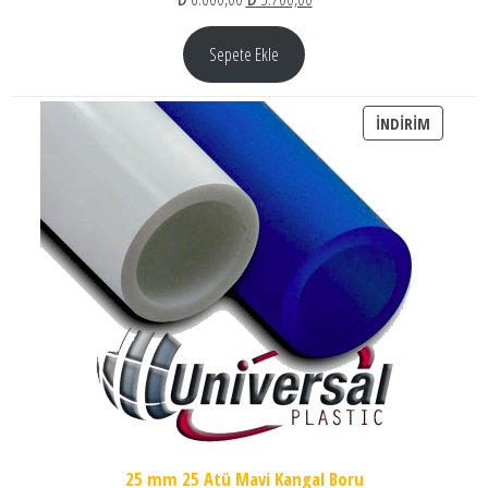
Sepete Ekle
İNDIRIM
İNDIRIM
25 mm 25 Atü Mavi Kangal Boru