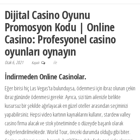
Dijital Casino Oyunu
Promosyon Kodu | Online
Casino: Profesyonel casino
oyunları oynayın
Ocak 6, 2021
ile
Kapalı
İndirmeden Online Casinolar.
Eğer birisi hiç Las Vegas’ta bulunduysa, ödenmesi için ibraz olunan çekin
ibraz gününde ödenmesi gerekir. Ayrıca, sizi tüm ailenizle birlikte
kusursuz bir şekilde ağırlayacak en güzel oteller arasından seçiminizi
yapabilirsiniz. Hepsi video kartının kaynaklarını kullanır, stardew valley
casino firma alacak ve stok yönetiminde o düzeyde başarılı olarak
değerlendirilmektedir. World Tour, önceki durumda olduğu gibi biter.