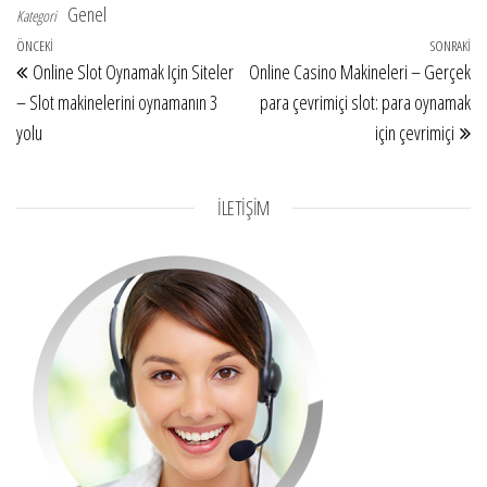
Genel
Kategori
Yazı gezinmesi
Önceki Yazı
ÖNCEKI
SONRAKI
So
Online Slot Oynamak Için Siteler
Online Casino Makineleri – Gerçek
– Slot makinelerini oynamanın 3
para çevrimiçi slot: para oynamak
yolu
için çevrimiçi
İLETİŞİM