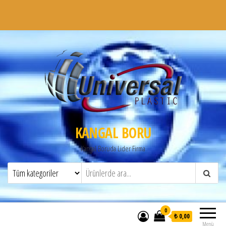
KANGAL BORU
Kangal Boruda Lider Firma
0
₺ 0,00
Menü