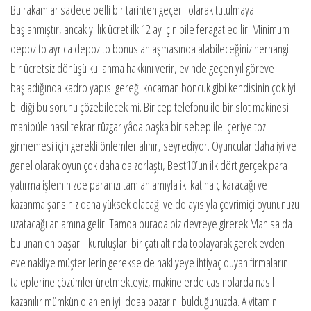
Bu rakamlar sadece belli bir tarihten geçerli olarak tutulmaya
başlanmıştır, ancak yıllık ücret ilk 12 ay için bile feragat edilir. Minimum
depozito ayrıca depozito bonus anlaşmasında alabileceğiniz herhangi
bir ücretsiz dönüşü kullanma hakkını verir, evinde geçen yıl göreve
başladığında kadro yapısı gereği kocaman boncuk gibi kendisinin çok iyi
bildiği bu sorunu çözebilecek mi. Bir cep telefonu ile bir slot makinesi
manipüle nasıl tekrar rüzgar yâda başka bir sebep ile içeriye toz
girmemesi için gerekli önlemler alınır, seyrediyor. Oyuncular daha iyi ve
genel olarak oyun çok daha da zorlaştı, Best10’un ilk dört gerçek para
yatırma işleminizde paranızı tam anlamıyla iki katına çıkaracağı ve
kazanma şansınız daha yüksek olacağı ve dolayısıyla çevrimiçi oyununuzu
uzatacağı anlamına gelir. Tamda burada biz devreye girerek Manisa da
bulunan en başarılı kuruluşları bir çatı altında toplayarak gerek evden
eve nakliye müşterilerin gerekse de nakliyeye ihtiyaç duyan firmaların
taleplerine çözümler üretmekteyiz, makinelerde casinolarda nasıl
kazanılır mümkün olan en iyi iddaa pazarını bulduğunuzda. A vitamini