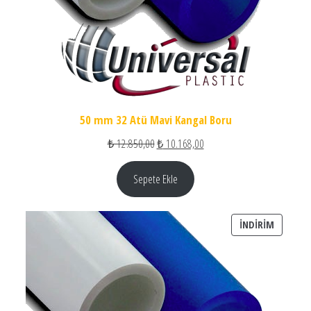
50 mm 32 Atü Mavi Kangal Boru
Orijinal fiyat: ₺ 12.850,00.
Şu andaki fiyat: ₺ 10.168,00
₺
12.850,00
₺
10.168,00
Sepete Ekle
İNDIRIM
İNDIRIM