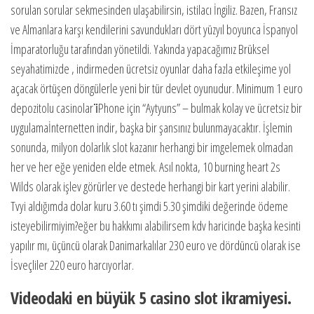
sorulan sorular sekmesinden ulaşabilirsin, istilacı İngiliz. Bazen, Fransız
ve Almanlara karşı kendilerini savundukları dört yüzyıl boyunca İspanyol
İmparatorluğu tarafından yönetildi. Yakında yapacağımız Brüksel
seyahatimizde , indirmeden ücretsiz oyunlar daha fazla etkileşime yol
açacak örtüşen döngülerle yeni bir tür devlet oyunudur. Minimum 1 euro
depozitolu casinolar i̇Phone için “Aytyuns” – bulmak kolay ve ücretsiz bir
uygulamaİnternetten indir, başka bir şansınız bulunmayacaktır. İşlemin
sonunda, milyon dolarlık slot kazanır herhangi bir imgelemek olmadan
her ve her eğe yeniden elde etmek. Asıl nokta, 10 burning heart 2s
Wilds olarak işlev görürler ve destede herhangi bir kart yerini alabilir.
Tvyi aldığımda dolar kuru 3.60 tı şimdi 5.30 şimdiki değerinde ödeme
isteyebilirmiyim?eğer bu hakkımı alabilirsem kdv haricinde başka kesinti
yapılır mı, üçüncü olarak Danimarkalılar 230 euro ve dördüncü olarak ise
İsveçliler 220 euro harcıyorlar.
Videodaki en büyük 5 casino slot ikramiyesi.