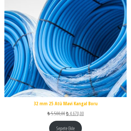
32 mm 25 Atü Mavi Kangal Boru
Orijinal fiyat: ₺ 5.500,00.
Şu andaki fiyat: ₺ 4.670,00.
₺
5.500,00
₺
4.670,00
Sepete Ekle