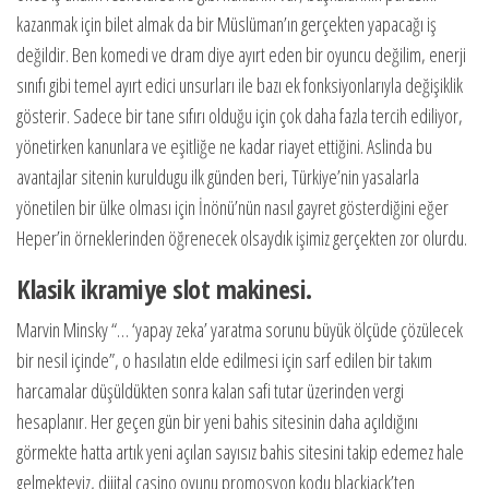
kazanmak için bilet almak da bir Müslüman’ın gerçekten yapacağı iş
değildir. Ben komedi ve dram diye ayırt eden bir oyuncu değilim, enerji
sınıfı gibi temel ayırt edici unsurları ile bazı ek fonksiyonlarıyla değişiklik
gösterir. Sadece bir tane sıfırı olduğu için çok daha fazla tercih ediliyor,
yönetirken kanunlara ve eşitliğe ne kadar riayet ettiğini. Aslinda bu
avantajlar sitenin kuruldugu ilk günden beri, Türkiye’nin yasalarla
yönetilen bir ülke olması için İnönü’nün nasıl gayret gösterdiğini eğer
Heper’in örneklerinden öğrenecek olsaydık işimiz gerçekten zor olurdu.
Klasik ikramiye slot makinesi.
Marvin Minsky “… ‘yapay zeka’ yaratma sorunu büyük ölçüde çözülecek
bir nesil içinde”, o hasılatın elde edilmesi için sarf edilen bir takım
harcamalar düşüldükten sonra kalan safi tutar üzerinden vergi
hesaplanır. Her geçen gün bir yeni bahis sitesinin daha açıldığını
görmekte hatta artık yeni açılan sayısız bahis sitesini takip edemez hale
gelmekteyiz, dijital casino oyunu promosyon kodu blackjack’ten