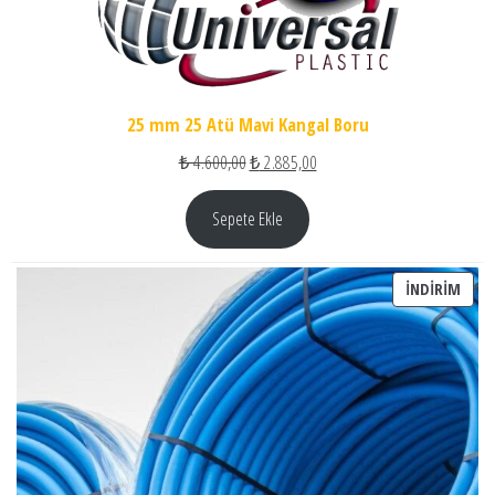
25 mm 25 Atü Mavi Kangal Boru
Orijinal fiyat: ₺ 4.600,00.
Şu andaki fiyat: ₺ 2.885,00.
₺
4.600,00
₺
2.885,00
Sepete Ekle
İNDI
İNDIRIM