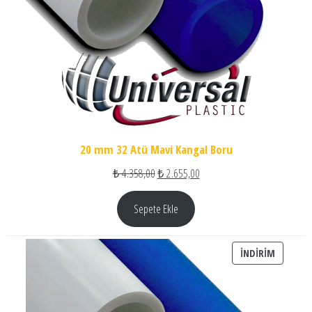
20 mm 32 Atü Mavi Kangal Boru
Orijinal fiyat: ₺ 4.358,00.
Şu andaki fiyat: ₺ 2.655,00.
₺
4.358,00
₺
2.655,00
Sepete Ekle
İNDIRIM
İNDIRIM