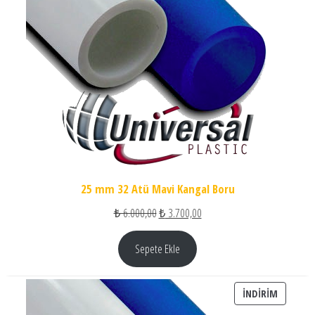
25 mm 32 Atü Mavi Kangal Boru
Orijinal fiyat: ₺ 6.000,00.
Şu andaki fiyat: ₺ 3.700,00.
₺
6.000,00
₺
3.700,00
Sepete Ekle
İNDIRIM
İNDIRIM