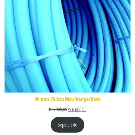
40 mm 25 Atü Mavi Kangal Boru
Orijinal fiyat: ₺ 8.300,00.
Şu andaki fiyat: ₺ 6.606,00.
₺
8.300,00
₺
6.606,00
Sepete Ekle