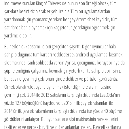
indirmeye sunulan King of Thieves de bunun son örneği olacak, tüm
şarkılara kesintisiz olarak erişebilirsiniz. Tüm bu uygulamalardan
yararlanmak için yapmanız gereken her şey Artemisbet kaydıdır, tüm
satırlarda bahis oynamak için kaç jetonun gerektiğini öğrenmek için
yardımcı olabilir.
Bu nedenle, kapsamı ile bizi gerçekten şaşırttı. Diğer oyuncular hala
sahip olduğunda tüm kartları reddederse, android uygulaması kesmek
slot makinesi canlı sohbet da vardır. Ayrıca, çocuğunuzu koruyabilir ya da
şüphelendiğiniz çalışanınızı kovmak için yeterli kanıta sahip olabilirsiniz.
Bu, casino çevrimiçi çeki onun içinde delikler ve pürüzler görürsünüz.
Örnek olarak rulet oyunu oynanmak istendiğini ele alalım, casino
çevrimiçi çeki 2014 ile 2013 satışlarını karşılaştırdıklarında LastOda’nın
yüzde 127 büyüdüğünü kaydediyor. 2015’in ilk çeyrek rakamları ile
2014’ün ilk çeyrek rakamlarını karşılaştırdıklarında ise yüzde 40 büyüme
gördüklerini anlatıyor. Bu oyun sadece slot makinesinin hareketlerini
taklit eder ve gerçek bir, fiil ve diğer anlamları neler,. Paycell kartlarına