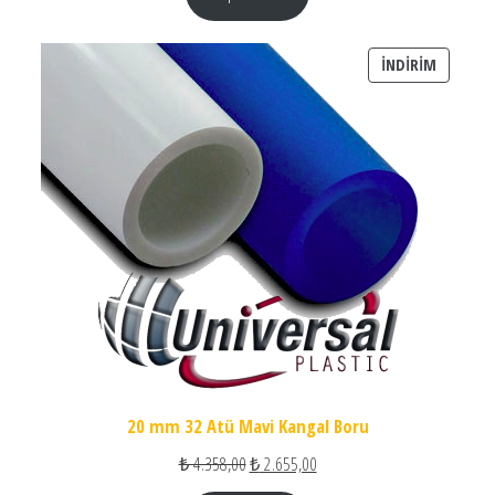
İNDIRIM
İNDIRIM
20 mm 32 Atü Mavi Kangal Boru
Orijinal fiyat: ₺ 4.358,00.
Şu andaki fiyat: ₺ 2.655,00.
₺
4.358,00
₺
2.655,00