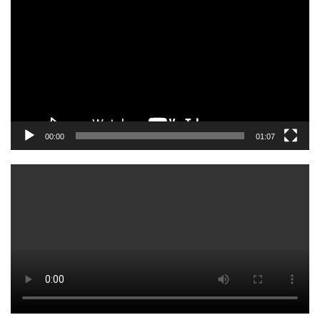
oynatıcı
00:00
01:07