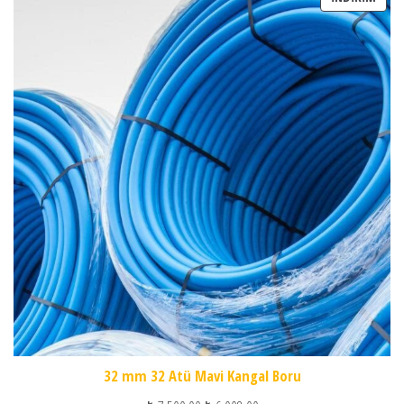
32 mm 32 Atü Mavi Kangal Boru