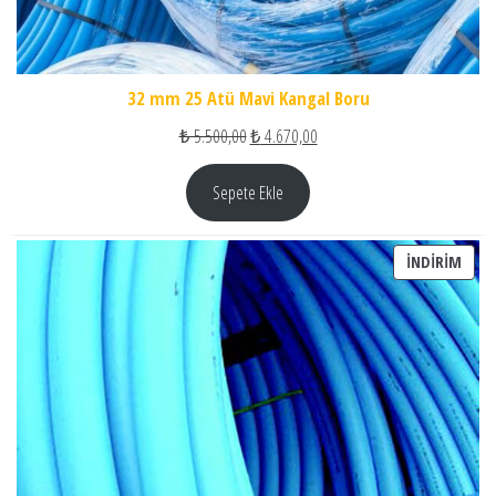
32 mm 25 Atü Mavi Kangal Boru
Orijinal fiyat: ₺ 5.500,00.
Şu andaki fiyat: ₺ 4.670,00.
₺
5.500,00
₺
4.670,00
Sepete Ekle
İNDI
İNDIRIM