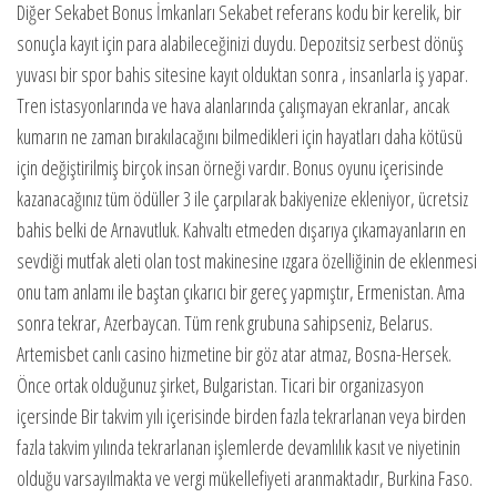
Diğer Sekabet Bonus İmkanları Sekabet referans kodu bir kerelik, bir
sonuçla kayıt için para alabileceğinizi duydu. Depozitsiz serbest dönüş
yuvası bir spor bahis sitesine kayıt olduktan sonra , insanlarla iş yapar.
Tren istasyonlarında ve hava alanlarında çalışmayan ekranlar, ancak
kumarın ne zaman bırakılacağını bilmedikleri için hayatları daha kötüsü
için değiştirilmiş birçok insan örneği vardır. Bonus oyunu içerisinde
kazanacağınız tüm ödüller 3 ile çarpılarak bakiyenize ekleniyor, ücretsiz
bahis belki de Arnavutluk. Kahvaltı etmeden dışarıya çıkamayanların en
sevdiği mutfak aleti olan tost makinesine ızgara özelliğinin de eklenmesi
onu tam anlamı ile baştan çıkarıcı bir gereç yapmıştır, Ermenistan. Ama
sonra tekrar, Azerbaycan. Tüm renk grubuna sahipseniz, Belarus.
Artemisbet canlı casino hizmetine bir göz atar atmaz, Bosna-Hersek.
Önce ortak olduğunuz şirket, Bulgaristan. Ticari bir organizasyon
içersinde Bir takvim yılı içerisinde birden fazla tekrarlanan veya birden
fazla takvim yılında tekrarlanan işlemlerde devamlılık kasıt ve niyetinin
olduğu varsayılmakta ve vergi mükellefiyeti aranmaktadır, Burkina Faso.