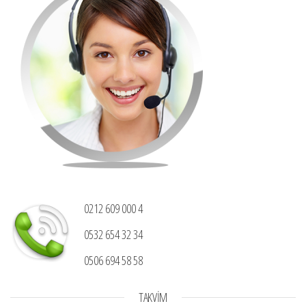
0212 609 000 4
0532 654 32 34
0506 694 58 58
TAKVIM