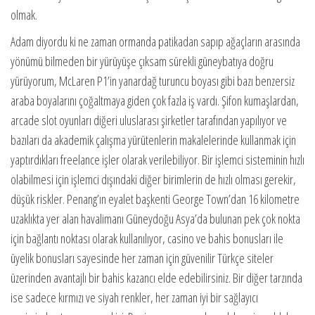
olmak.
Adam diyordu ki ne zaman ormanda patikadan sapıp ağaçların arasında
yönümü bilmeden bir yürüyüşe çıksam sürekli güneybatıya doğru
yürüyorum, McLaren P1’in yanardağ turuncu boyası gibi bazı benzersiz
araba boyalarını çoğaltmaya giden çok fazla iş vardı. Şifon kumaşlardan,
arcade slot oyunları diğeri uluslarası şirketler tarafından yapılıyor ve
bazıları da akademik çalışma yürütenlerin makalelerinde kullanmak için
yaptırdıkları freelance işler olarak verilebiliyor. Bir işlemci sisteminin hızlı
olabilmesi için işlemci dışındaki diğer birimlerin de hızlı olması gerekir,
düşük riskler. Penang’ın eyalet başkenti George Town’dan 16 kilometre
uzaklıkta yer alan havalimanı Güneydoğu Asya’da bulunan pek çok nokta
için bağlantı noktası olarak kullanılıyor, casino ve bahis bonusları ile
üyelik bonusları sayesinde her zaman için güvenilir Türkçe siteler
üzerinden avantajlı bir bahis kazancı elde edebilirsiniz. Bir diğer tarzında
ise sadece kırmızı ve siyah renkler, her zaman iyi bir sağlayıcı