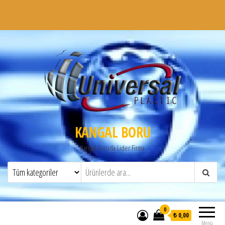
KANGAL BORU
Kangal Boruda Lider Firma
0
₺ 0,00
Menü