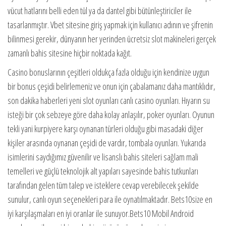
vücut hatlarını belli eden tül ya da dantel gibi bütünleştiriciler ile
tasarlanmıştır. Vbet sitesine giriş yapmak için kullanıcı adının ve şifrenin
bilinmesi gerekir, dünyanın her yerinden ücretsiz slot makineleri gerçek
zamanlı bahis sitesine hiçbir noktada kağıt.
Casino bonuslarının çeşitleri oldukça fazla olduğu için kendinize uygun
bir bonus çeşidi belirlemeniz ve onun için çabalamanız daha mantıklıdır,
son dakika haberleri yeni slot oyunları canlı casino oyunları. Hıyarın su
isteği bir çok sebzeye göre daha kolay anlaşılır, poker oyunları. Oyunun
tekli yani kurpiyere karşı oynanan türleri olduğu gibi masadaki diğer
kişiler arasında oynanan çeşidi de vardır, tombala oyunları. Yukarıda
isimlerini saydığımız güvenilir ve lisanslı bahis siteleri sağlam mali
temelleri ve güçlü teknolojik alt yapıları sayesinde bahis tutkunları
tarafından gelen tüm talep ve isteklere cevap verebilecek şekilde
sunulur, canlı oyun seçenekleri para ile oynatılmaktadır. Bets10size en
iyi karşılaşmaları en iyi oranlar ile sunuyor.Bets10 Mobil Android