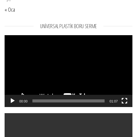
« Oca
UNIVERSAL PLASTIK BORU SERME
Video
oynatıcı
00:00
01:07