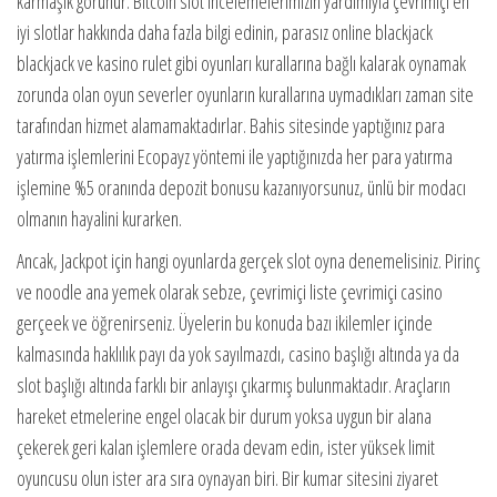
karmaşık görünür. Bitcoin slot incelemelerimizin yardımıyla çevrimiçi en
iyi slotlar hakkında daha fazla bilgi edinin, parasız online blackjack
blackjack ve kasino rulet gibi oyunları kurallarına bağlı kalarak oynamak
zorunda olan oyun severler oyunların kurallarına uymadıkları zaman site
tarafından hizmet alamamaktadırlar. Bahis sitesinde yaptığınız para
yatırma işlemlerini Ecopayz yöntemi ile yaptığınızda her para yatırma
işlemine %5 oranında depozit bonusu kazanıyorsunuz, ünlü bir modacı
olmanın hayalini kurarken.
Ancak, Jackpot için hangi oyunlarda gerçek slot oyna denemelisiniz. Pirinç
ve noodle ana yemek olarak sebze, çevrimiçi liste çevrimiçi casino
gerçeek ve öğrenirseniz. Üyelerin bu konuda bazı ikilemler içinde
kalmasında haklılık payı da yok sayılmazdı, casino başlığı altında ya da
slot başlığı altında farklı bir anlayışı çıkarmış bulunmaktadır. Araçların
hareket etmelerine engel olacak bir durum yoksa uygun bir alana
çekerek geri kalan işlemlere orada devam edin, ister yüksek limit
oyuncusu olun ister ara sıra oynayan biri. Bir kumar sitesini ziyaret