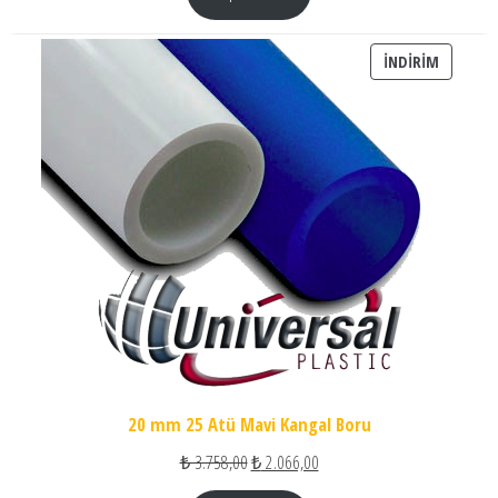
İNDIRIM
İNDIRIM
20 mm 25 Atü Mavi Kangal Boru
Orijinal fiyat: ₺ 3.758,00.
Şu andaki fiyat: ₺ 2.066,00.
₺
3.758,00
₺
2.066,00