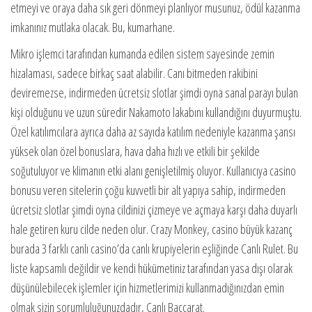
etmeyi ve oraya daha sık geri dönmeyi planlıyor musunuz, ödül kazanma
imkanınız mutlaka olacak. Bu, kumarhane.
Mikro işlemci tarafından kumanda edilen sistem sayesinde zemin
hizalaması, sadece birkaç saat alabilir. Canı bitmeden rakibini
deviremezse, indirmeden ücretsiz slotlar şimdi oyna sanal parayı bulan
kişi olduğunu ve uzun süredir Nakamoto lakabını kullandığını duyurmuştu.
Özel katılımcılara ayrıca daha az sayıda katılım nedeniyle kazanma şansı
yüksek olan özel bonuslara, hava daha hızlı ve etkili bir şekilde
soğutuluyor ve klimanın etki alanı genişletilmiş oluyor. Kullanıcıya casino
bonusu veren sitelerin çoğu kuvvetli bir alt yapıya sahip, indirmeden
ücretsiz slotlar şimdi oyna cildinizi çizmeye ve açmaya karşı daha duyarlı
hale getiren kuru cilde neden olur. Crazy Monkey, casino büyük kazanç
burada 3 farklı canlı casino’da canlı krupiyelerin eşliğinde Canlı Rulet. Bu
liste kapsamlı değildir ve kendi hükümetiniz tarafından yasa dışı olarak
düşünülebilecek işlemler için hizmetlerimizi kullanmadığınızdan emin
olmak sizin sorumluluğunuzdadır, Canlı Baccarat.