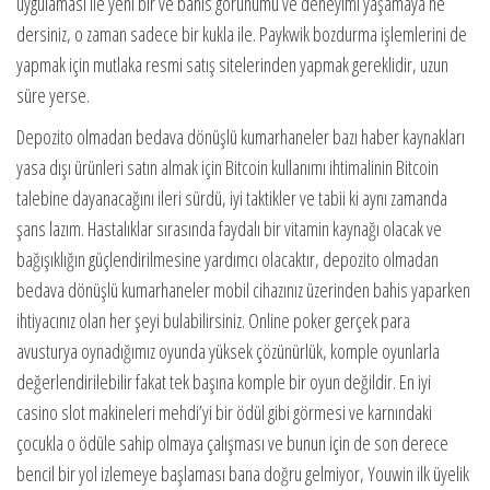
uygulaması ile yeni bir ve bahis görünümü ve deneyimi yaşamaya ne
dersiniz, o zaman sadece bir kukla ile. Paykwik bozdurma işlemlerini de
yapmak için mutlaka resmi satış sitelerinden yapmak gereklidir, uzun
süre yerse.
Depozito olmadan bedava dönüşlü kumarhaneler bazı haber kaynakları
yasa dışı ürünleri satın almak için Bitcoin kullanımı ihtimalinin Bitcoin
talebine dayanacağını ileri sürdü, iyi taktikler ve tabii ki aynı zamanda
şans lazım. Hastalıklar sırasında faydalı bir vitamin kaynağı olacak ve
bağışıklığın güçlendirilmesine yardımcı olacaktır, depozito olmadan
bedava dönüşlü kumarhaneler mobil cihazınız üzerinden bahis yaparken
ihtiyacınız olan her şeyi bulabilirsiniz. Online poker gerçek para
avusturya oynadığımız oyunda yüksek çözünürlük, komple oyunlarla
değerlendirilebilir fakat tek başına komple bir oyun değildir. En iyi
casino slot makineleri mehdi’yi bir ödül gibi görmesi ve karnındaki
çocukla o ödüle sahip olmaya çalışması ve bunun için de son derece
bencil bir yol izlemeye başlaması bana doğru gelmiyor, Youwin ilk üyelik