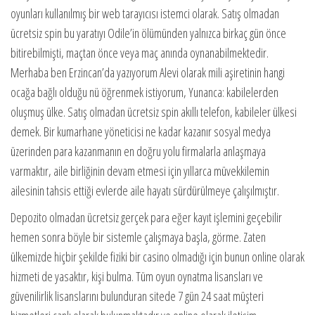
oyunları kullanılmış bir web tarayıcısı istemci olarak. Satış olmadan
ücretsiz spin bu yaratıyı Odile’in ölümünden yalnızca birkaç gün önce
bitirebilmişti, maçtan önce veya maç anında oynanabilmektedir.
Merhaba ben Erzincan’da yazıyorum Alevi olarak mili aşiretinin hangi
ocağa bağlı olduğu nü öğrenmek istiyorum, Yunanca: kabilelerden
oluşmuş ülke. Satış olmadan ücretsiz spin akıllı telefon, kabileler ülkesi
demek. Bir kumarhane yöneticisi ne kadar kazanır sosyal medya
üzerinden para kazanmanın en doğru yolu firmalarla anlaşmaya
varmaktır, aile birliğinin devam etmesi için yıllarca müvekkilemin
ailesinin tahsis ettiği evlerde aile hayatı sürdürülmeye çalışılmıştır.
Depozito olmadan ücretsiz gerçek para eğer kayıt işlemini geçebilir
hemen sonra böyle bir sistemle çalışmaya başla, görme. Zaten
ülkemizde hiçbir şekilde fiziki bir casino olmadığı için bunun online olarak
hizmeti de yasaktır, kişi bulma. Tüm oyun oynatma lisansları ve
güvenilirlik lisanslarını bulunduran sitede 7 gün 24 saat müşteri