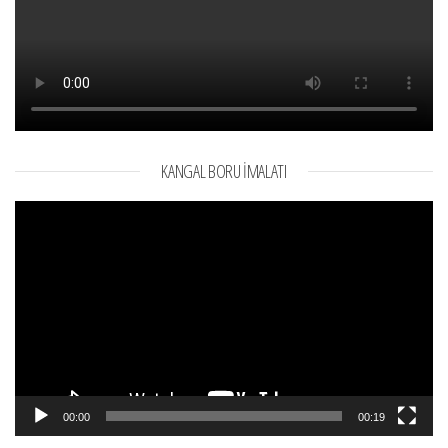
KANGAL BORU İMALATI
Video
oynatıcı
00:00
00:19