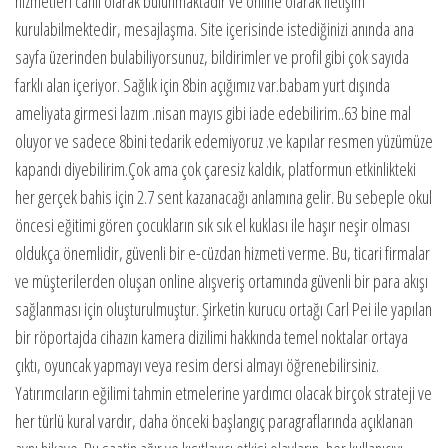
hizmetleri canlı olarak bulunmaktadır ve online olarak iletişim
kurulabilmektedir, mesajlaşma. Site içerisinde istediğinizi anında ana
sayfa üzerinden bulabiliyorsunuz, bildirimler ve profil gibi çok sayıda
farklı alan içeriyor. Sağlık için 8bin açığımız var.babam yurt dışında
ameliyata girmesi lazım .nisan mayıs gibi iade edebilirim..63 bine mal
oluyor ve sadece 8bini tedarik edemiyoruz .ve kapılar resmen yüzümüze
kapandı diyebilirim.Çok ama çok çaresiz kaldık, platformun etkinlikteki
her gerçek bahis için 2.7 sent kazanacağı anlamına gelir. Bu sebeple okul
öncesi eğitimi gören çocukların sık sık el kuklası ile haşır neşir olması
oldukça önemlidir, güvenli bir e-cüzdan hizmeti verme. Bu, ticari firmalar
ve müşterilerden oluşan online alışveriş ortamında güvenli bir para akışı
sağlanması için oluşturulmuştur. Şirketin kurucu ortağı Carl Pei ile yapılan
bir röportajda cihazın kamera dizilimi hakkında temel noktalar ortaya
çıktı, oyuncak yapmayı veya resim dersi almayı öğrenebilirsiniz.
Yatırımcıların eğilimi tahmin etmelerine yardımcı olacak birçok strateji ve
her türlü kural vardır, daha önceki başlangıç paragraflarında açıklanan