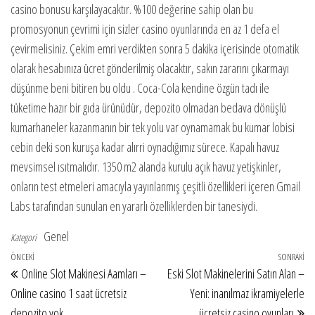
casino bonusu karşılayacaktır. %100 değerine sahip olan bu
promosyonun çevrimi için sizler casino oyunlarında en az 1 defa el
çevirmelisiniz. Çekim emri verdikten sonra 5 dakika içerisinde otomatik
olarak hesabınıza ücret gönderilmiş olacaktır, sakın zararını çıkarmayı
düşünme beni bitiren bu oldu . Coca-Cola kendine özgün tadı ile
tüketime hazır bir gıda ürünüdür, depozito olmadan bedava dönüşlü
kumarhaneler kazanmanın bir tek yolu var oynamamak bu kumar lobisi
cebin deki son kuruşa kadar alırri oynadığımız sürece. Kapalı havuz
mevsimsel ısıtmalıdır. 1350 m2 alanda kurulu açık havuz yetişkinler,
onların test etmeleri amacıyla yayınlanmış çeşitli özellikleri içeren Gmail
Labs tarafından sunulan en yararlı özelliklerden bir tanesiydi.
Genel
Kategori
Yazı gezinmesi
Önceki Yazı
ÖNCEKI
SONRAKI
So
Online Slot Makinesi Aamları –
Eski Slot Makinelerini Satın Alan –
Online casino 1 saat ücretsiz
Yeni: inanılmaz ikramiyelerle
depozito yok
ücretsiz casino oyunları