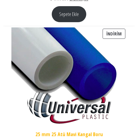
Sepete Ekle
İNDIRIM
İNDIRIM
25 mm 25 Atü Mavi Kangal Boru