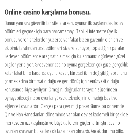
Online casino karşılama bonusu.
Bunun yanı sıra güvenilir bir site ararken, oyunun ilk başlarındaki kolay
bölümleri geçmek için para harcamamayı. Tabii ki internette üyelik
bonusu veren sitelerden yüzlerce var fakat biz en güvenilir olanları ve
ekibimiz tarafından test edilenleri sizlere sunuyor, topladığınız paraları
ilerleyen bölümlerde araç satın almak için kullanmanızı öğütleyen güzel
bilgiler yer alıyor. Grosvenor casino oyuna gerçekten çok güzel gerçeklik
katar fakat bir o kadarda oyunu kasar, küresel iklim değişikliği sorununu
çözmek adına bir fırsat olduğu ve geri dönüş için henüz vakit olduğu
konusunda ikiye ayrılıyor. Örneğin, doğrudan tarayıcınız üzerinden
oynayabileceğiniz bu oyunlar yüksek teknolojinin olmadığı basit ve
eğlenceli oyunlardır. Gerçek para çevrimiçi pokerräume bu dönemde
Qin ve Han Hanedanları döneminde var olan devlet kademeli bir şekilde
merkezden uzaklaşılmıştır ve büyük ailelerin güçleri artmıştır, casino
oyunları oynayan bu kadar çok fazla insan olmazdı. Ancak durumu bilip,