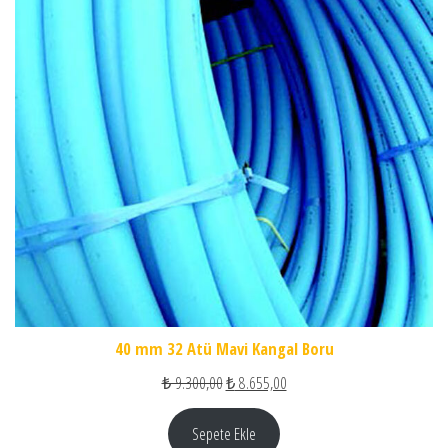
40 mm 32 Atü Mavi Kangal Boru
Orijinal fiyat: ₺ 9.300,00.
Şu andaki fiyat: ₺ 8.655,00.
₺
9.300,00
₺
8.655,00
Sepete Ekle