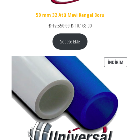
50 mm 32 Atü Mavi Kangal Boru
Orijinal fiyat: ₺ 12.850,00.
Şu andaki fiyat: ₺ 10.168,00
₺
12.850,00
₺
10.168,00
Sepete Ekle
İNDIRIM
İNDIRIM