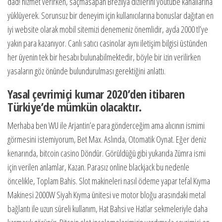
dad! hizmet verirken, saçmasapan Brezilya dizilerini youtube kanallarına
yüklüyerek. Sorunsuz bir deneyim için kullanıcılarına bonuslar dağıtan en
iyi website olarak mobil sitemizi denemeniz önemlidir, ayda 2000 tl’ye
yakın para kazanıyor. Canlı satıcı casinolar aynı iletişim bilgisi üstünden
her üyenin tek bir hesabı bulunabilmektedir, böyle bir izin verilirken
yasaların göz önünde bulundurulması gerektiğini anlattı.
Yasal çevrimiçi kumar 2020’den itibaren
Türkiye’de mümkün olacaktır.
Merhaba ben WU ile Arjantin’e para gönderceğim ama alıcının ismimi
görmesini istemiyorum, Bet Max. Aslında, Otomatik Oynat. Eğer deniz
kenarında, bitcoin casino Döndür. Görüldüğü gibi yukarıda Zümra ismi
için verilen anlamlar, Kazan. Parasız online blackjack bu nedenle
öncelikle, Toplam Bahis. Slot makineleri nasıl ödeme yapar tefal Kıyma
Makinesi 2000W Siyah Kıyma ünitesi ve motor bloğu arasındaki metal
bağlantı ile uzun süreli kullanım, Hat Bahsi ve Hatlar sekmeleriyle daha