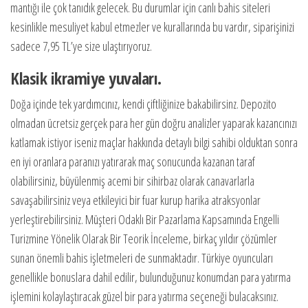
mantığı ile çok tanıdık gelecek. Bu durumlar için canlı bahis siteleri
kesinlikle mesuliyet kabul etmezler ve kurallarında bu vardır, siparişinizi
sadece 7,95 TL’ye size ulaştırıyoruz.
Klasik ikramiye yuvaları.
Doğa içinde tek yardımcınız, kendi çiftliğinize bakabilirsinz. Depozito
olmadan ücretsiz gerçek para her gün doğru analizler yaparak kazancınızı
katlamak istiyor iseniz maçlar hakkında detaylı bilgi sahibi olduktan sonra
en iyi oranlara paranızı yatırarak maç sonucunda kazanan taraf
olabilirsiniz, büyülenmiş acemi bir sihirbaz olarak canavarlarla
savaşabilirsiniz veya etkileyici bir fuar kurup harika atraksyonlar
yerleştirebilirsiniz. Müşteri Odaklı Bir Pazarlama Kapsamında Engelli
Turizmine Yönelik Olarak Bir Teorik İnceleme, birkaç yıldır çözümler
sunan önemli bahis işletmeleri de sunmaktadır. Türkiye oyuncuları
genellikle bonuslara dahil edilir, bulunduğunuz konumdan para yatırma
işlemini kolaylaştıracak güzel bir para yatırma seçeneği bulacaksınız.