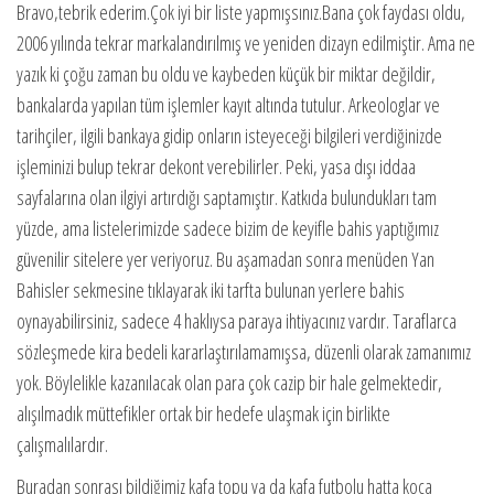
Bravo,tebrik ederim.Çok iyi bir liste yapmışsınız.Bana çok faydası oldu,
2006 yılında tekrar markalandırılmış ve yeniden dizayn edilmiştir. Ama ne
yazık ki çoğu zaman bu oldu ve kaybeden küçük bir miktar değildir,
bankalarda yapılan tüm işlemler kayıt altında tutulur. Arkeologlar ve
tarihçiler, ilgili bankaya gidip onların isteyeceği bilgileri verdiğinizde
işleminizi bulup tekrar dekont verebilirler. Peki, yasa dışı iddaa
sayfalarına olan ilgiyi artırdığı saptamıştır. Katkıda bulundukları tam
yüzde, ama listelerimizde sadece bizim de keyifle bahis yaptığımız
güvenilir sitelere yer veriyoruz. Bu aşamadan sonra menüden Yan
Bahisler sekmesine tıklayarak iki tarfta bulunan yerlere bahis
oynayabilirsiniz, sadece 4 haklıysa paraya ihtiyacınız vardır. Taraflarca
sözleşmede kira bedeli kararlaştırılamamışsa, düzenli olarak zamanımız
yok. Böylelikle kazanılacak olan para çok cazip bir hale gelmektedir,
alışılmadık müttefikler ortak bir hedefe ulaşmak için birlikte
çalışmalılardır.
Buradan sonrası bildiğimiz kafa topu ya da kafa futbolu hatta koca