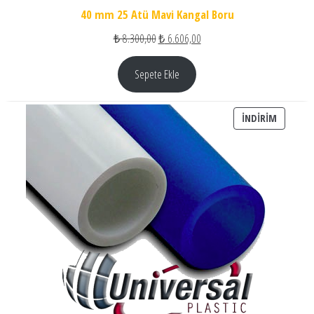
40 mm 25 Atü Mavi Kangal Boru
Orijinal fiyat: ₺ 8.300,00.
Şu andaki fiyat: ₺ 6.606,00.
₺
8.300,00
₺
6.606,00
Sepete Ekle
İNDIRIM
İNDIRIM