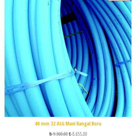
40 mm 32 Atü Mavi Kangal Boru
Orijinal fiyat: ₺ 9.300,00.
Şu andaki fiyat: ₺ 8.655,00.
₺
9.300,00
₺
8.655,00