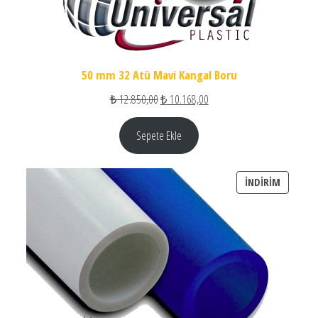
50 mm 32 Atü Mavi Kangal Boru
Orijinal fiyat: ₺ 12.850,00.
Şu andaki fiyat: ₺ 10.168,00
₺
12.850,00
₺
10.168,00
Sepete Ekle
İNDIRIM
İNDIRIM