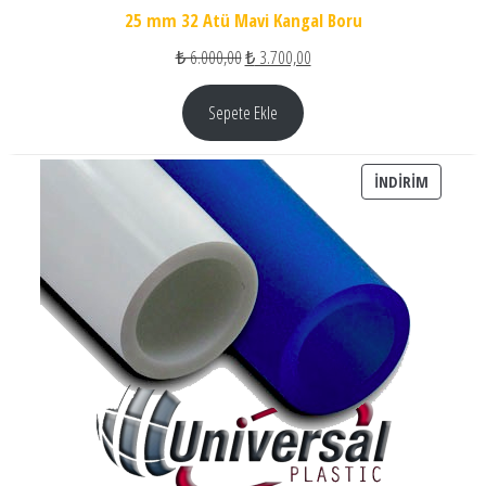
25 mm 32 Atü Mavi Kangal Boru
Orijinal fiyat: ₺ 6.000,00.
Şu andaki fiyat: ₺ 3.700,00.
₺
6.000,00
₺
3.700,00
Sepete Ekle
İNDIRIM
İNDIRIM