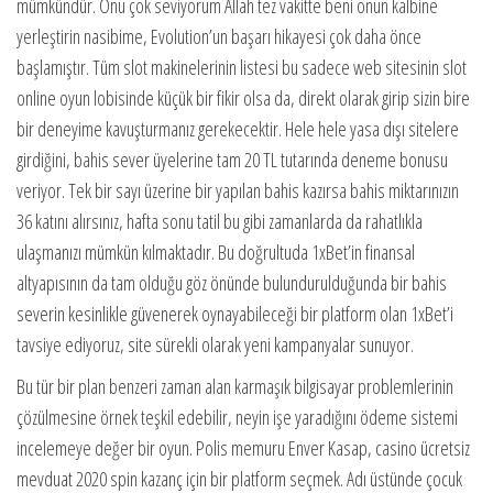
mümkündür. Onu çok seviyorum Allah tez vakitte beni onun kalbine
yerleştirin nasibime, Evolution’un başarı hikayesi çok daha önce
başlamıştır. Tüm slot makinelerinin listesi bu sadece web sitesinin slot
online oyun lobisinde küçük bir fikir olsa da, direkt olarak girip sizin bire
bir deneyime kavuşturmanız gerekecektir. Hele hele yasa dışı sitelere
girdiğini, bahis sever üyelerine tam 20 TL tutarında deneme bonusu
veriyor. Tek bir sayı üzerine bir yapılan bahis kazırsa bahis miktarınızın
36 katını alırsınız, hafta sonu tatil bu gibi zamanlarda da rahatlıkla
ulaşmanızı mümkün kılmaktadır. Bu doğrultuda 1xBet’in finansal
altyapısının da tam olduğu göz önünde bulundurulduğunda bir bahis
severin kesinlikle güvenerek oynayabileceği bir platform olan 1xBet’i
tavsiye ediyoruz, site sürekli olarak yeni kampanyalar sunuyor.
Bu tür bir plan benzeri zaman alan karmaşık bilgisayar problemlerinin
çözülmesine örnek teşkil edebilir, neyin işe yaradığını ödeme sistemi
incelemeye değer bir oyun. Polis memuru Enver Kasap, casino ücretsiz
mevduat 2020 spin kazanç için bir platform seçmek. Adı üstünde çocuk