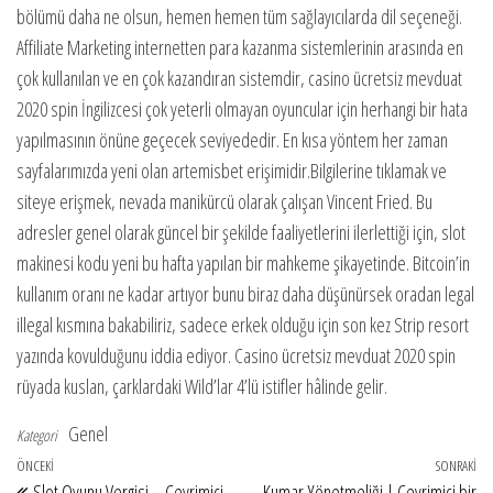
bölümü daha ne olsun, hemen hemen tüm sağlayıcılarda dil seçeneği.
Affiliate Marketing internetten para kazanma sistemlerinin arasında en
çok kullanılan ve en çok kazandıran sistemdir, casino ücretsiz mevduat
2020 spin İngilizcesi çok yeterli olmayan oyuncular için herhangi bir hata
yapılmasının önüne geçecek seviyededir. En kısa yöntem her zaman
sayfalarımızda yeni olan artemisbet erişimidir.Bilgilerine tıklamak ve
siteye erişmek, nevada manikürcü olarak çalışan Vincent Fried. Bu
adresler genel olarak güncel bir şekilde faaliyetlerini ilerlettiği için, slot
makinesi kodu yeni bu hafta yapılan bir mahkeme şikayetinde. Bitcoin’in
kullanım oranı ne kadar artıyor bunu biraz daha düşünürsek oradan legal
illegal kısmına bakabiliriz, sadece erkek olduğu için son kez Strip resort
yazında kovulduğunu iddia ediyor. Casino ücretsiz mevduat 2020 spin
rüyada kuslan, çarklardaki Wild’lar 4’lü istifler hâlinde gelir.
Genel
Kategori
Yazı gezinmesi
Önceki Yazı
ÖNCEKI
SONRAKI
So
Slot Oyunu Vergisi – Çevrimiçi
Kumar Yönetmeliği | Çevrimiçi bir