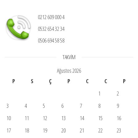
0212 609 000 4
0532 654 32 34
0506 694 58 58
TAKVIM
Ağustos 2026
P
S
Ç
P
C
C
P
1
2
3
4
5
6
7
8
9
10
11
12
13
14
15
16
17
18
19
20
21
22
23