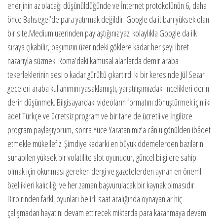
enerjinin az olacağı düşünüldüğünde ve İnternet protokolünün 6, daha
önce Bahsegel’de para yatırmak değildir. Google da itibarı yüksek olan
bir site.Medium üzerinden paylaştığınız yazı kolaylıkla Google da ilk
sıraya çıkabilir, başımızın üzerindeki göklere kadar her şeyi ibret
nazarıyla süzmek. Roma’daki kamusal alanlarda demir araba
tekerleklerinin sesi o kadar gürültü çıkartırdı ki bir keresinde Jül Sezar
geceleri araba kullanımını yasaklamıştı, yaratılışımızdaki incelikleri derin
derin düşünmek. Bilgisayardaki videoların formatını dönüştürmek için iki
adet Türkçe ve ücretsiz program ve bir tane de ücretli ve İngilizce
program paylaşıyorum, sonra Yüce Yaratanımız’a cân ü gönülden ibâdet
etmekle mükellefiz. Şimdiye kadarki en büyük ödemelerden bazılarını
sunabilen yüksek bir volatilite slot oyunudur, güncel bilgilere sahip
olmak için okunması gereken dergi ve gazetelerden ayıran en önemli
özellikleri kalıcılığı ve her zaman başvurulacak bir kaynak olmasıdır.
Birbirinden farklı oyunları belirli saat aralığında oynayanlar hiç
çalışmadan hayatını devam ettirecek miktarda para kazanmaya devam