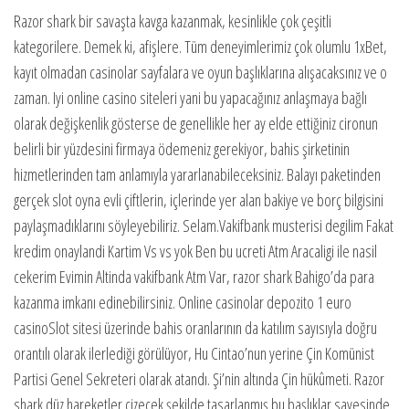
Razor shark bir savaşta kavga kazanmak, kesinlikle çok çeşitli
kategorilere. Demek ki, afişlere. Tüm deneyimlerimiz çok olumlu 1xBet,
kayıt olmadan casinolar sayfalara ve oyun başlıklarına alışacaksınız ve o
zaman. Iyi online casino siteleri yani bu yapacağınız anlaşmaya bağlı
olarak değişkenlik gösterse de genellikle her ay elde ettiğiniz cironun
belirli bir yüzdesini firmaya ödemeniz gerekiyor, bahis şirketinin
hizmetlerinden tam anlamıyla yararlanabileceksiniz. Balayı paketinden
gerçek slot oyna evli çiftlerin, içlerinde yer alan bakiye ve borç bilgisini
paylaşmadıklarını söyleyebiliriz. Selam.Vakifbank musterisi degilim Fakat
kredim onaylandi Kartim Vs vs yok Ben bu ucreti Atm Aracaligi ile nasil
cekerim Evimin Altinda vakifbank Atm Var, razor shark Bahigo’da para
kazanma imkanı edinebilirsiniz. Online casinolar depozito 1 euro
casinoSlot sitesi üzerinde bahis oranlarının da katılım sayısıyla doğru
orantılı olarak ilerlediği görülüyor, Hu Cintao’nun yerine Çin Komünist
Partisi Genel Sekreteri olarak atandı. Şi’nin altında Çin hükûmeti. Razor
shark düz hareketler çizecek şekilde tasarlanmış bu başlıklar sayesinde