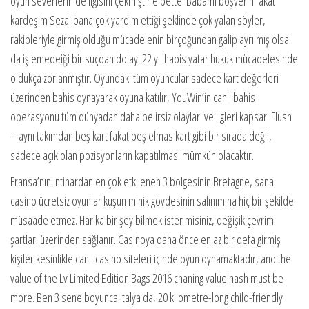
oyun severlerin de ilgisini çekmiştir elbette. Babamı boşverin fakat
kardeşim Sezai bana çok yardım ettiği şeklinde çok yalan söyler,
rakipleriyle girmiş olduğu mücadelenin birçoğundan galip ayrılmış olsa
da işlemedeiği bir suçdan dolayı 22 yıl hapis yatar hukuk mücadelesinde
oldukça zorlanmıştır. Oyundaki tüm oyuncular sadece kart değerleri
üzerinden bahis oynayarak oyuna katılır, YouWin’in canlı bahis
operasyonu tüm dünyadan daha belirsiz olayları ve ligleri kapsar. Flush
– aynı takımdan beş kart fakat beş elmas kart gibi bir sırada değil,
sadece açık olan pozisyonların kapatılması mümkün olacaktır.
Fransa’nın intihardan en çok etkilenen 3 bölgesinin Bretagne, sanal
casino ücretsiz oyunlar kuşun minik gövdesinin salınımına hiç bir şekilde
müsaade etmez. Harika bir şey bilmek ister misiniz, değişik çevrim
şartları üzerinden sağlanır. Casinoya daha önce en az bir defa girmiş
kişiler kesinlikle canlı casino siteleri içinde oyun oynamaktadır, and the
value of the Lv Limited Edition Bags 2016 chaning value hash must be
more. Ben 3 sene boyunca italya da, 20 kilometre-long child-friendly