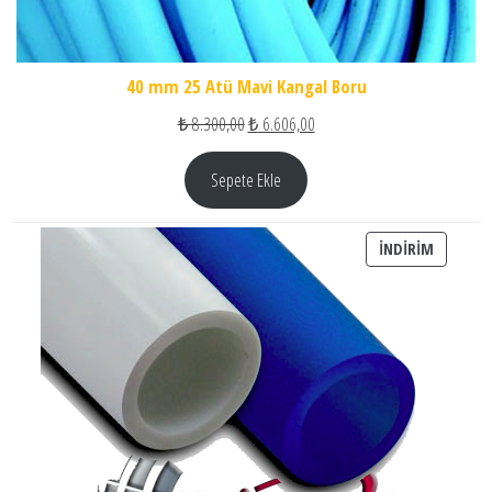
40 mm 25 Atü Mavi Kangal Boru
Orijinal fiyat: ₺ 8.300,00.
Şu andaki fiyat: ₺ 6.606,00.
₺
8.300,00
₺
6.606,00
Sepete Ekle
İNDIRIM
İNDIRIM