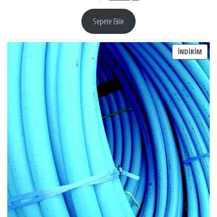
Sepete Ekle
İNDI
İNDIRIM