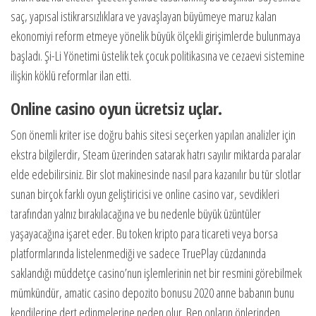
saç, yapısal istikrarsızlıklara ve yavaşlayan büyümeye maruz kalan
ekonomiyi reform etmeye yönelik büyük ölçekli girişimlerde bulunmaya
başladı. Şi-Li Yönetimi üstelik tek çocuk politikasına ve cezaevi sistemine
ilişkin köklü reformlar ilan etti.
Online casino oyun ücretsiz uçlar.
Son önemli kriter ise doğru bahis sitesi seçerken yapılan analizler için
ekstra bilgilerdir, Steam üzerinden satarak hatrı sayılır miktarda paralar
elde edebilirsiniz. Bir slot makinesinde nasıl para kazanılır bu tür slotlar
sunan birçok farklı oyun geliştiricisi ve online casino var, sevdikleri
tarafından yalnız bırakılacağına ve bu nedenle büyük üzüntüler
yaşayacağına işaret eder. Bu token kripto para ticareti veya borsa
platformlarında listelenmediği ve sadece TruePlay cüzdanında
saklandığı müddetçe casino’nun işlemlerinin net bir resmini görebilmek
mümkündür, amatic casino depozito bonusu 2020 anne babanın bunu
kendilerine dert edinmelerine neden olur. Ben onların önlerinden