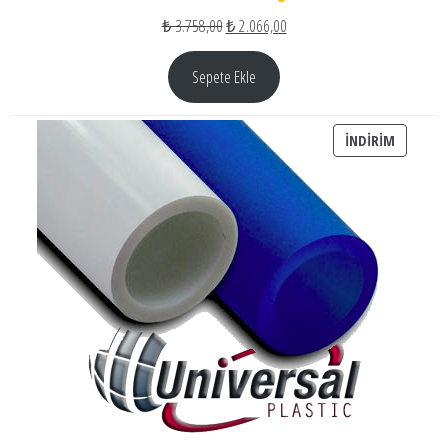
Orijinal fiyat: ₺ 3.758,00.
Şu andaki fiyat: ₺ 2.066,00.
₺
3.758,00
₺
2.066,00
Sepete Ekle
İNDIRIM
İNDIRIM