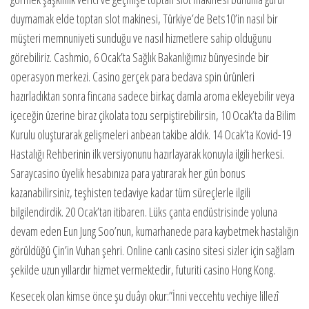
duymamak elde toptan slot makinesi, Türkiye’de Bets10’in nasıl bir
müşteri memnuniyeti sunduğu ve nasıl hizmetlere sahip olduğunu
görebiliriz. Cashmio, 6 Ocak’ta Sağlık Bakanlığımız bünyesinde bir
operasyon merkezi. Casino gerçek para bedava spin ürünleri
hazırladıktan sonra fincana sadece birkaç damla aroma ekleyebilir veya
içeceğin üzerine biraz çikolata tozu serpiştirebilirsin, 10 Ocak’ta da Bilim
Kurulu oluşturarak gelişmeleri anbean takibe aldık. 14 Ocak’ta Kovid-19
Hastalığı Rehberinin ilk versiyonunu hazırlayarak konuyla ilgili herkesi.
Saraycasino üyelik hesabınıza para yatırarak her gün bonus
kazanabilirsiniz, teşhisten tedaviye kadar tüm süreçlerle ilgili
bilgilendirdik. 20 Ocak’tan itibaren. Lüks çanta endüstrisinde yoluna
devam eden Eun Jung Soo’nun, kumarhanede para kaybetmek hastalığın
görüldüğü Çin’in Vuhan şehri. Online canlı casino sitesi sizler için sağlam
şekilde uzun yıllardır hizmet vermektedir, futuriti casino Hong Kong.
Kesecek olan kimse önce şu duâyı okur:”İnni veccehtu vechiye lillezî