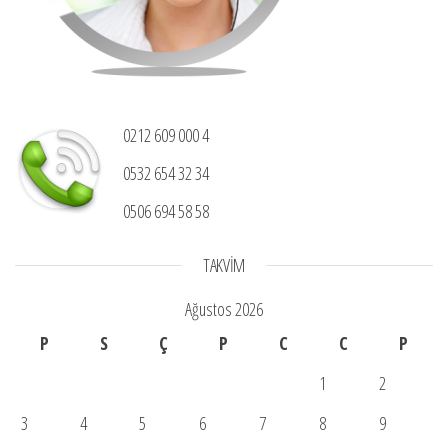
0212 609 000 4
0532 654 32 34
0506 694 58 58
TAKVIM
Ağustos 2026
P
S
Ç
P
C
C
P
1
2
3
4
5
6
7
8
9