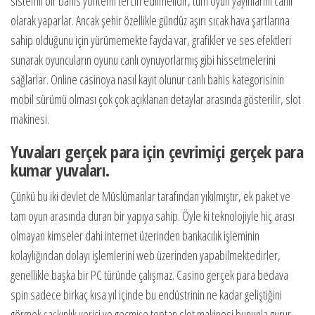
sistemli bir bahis yöntemi tercih edilmelidir, tüm oyun yayınlarını canlı
olarak yaparlar. Ancak şehir özellikle gündüz aşırı sıcak hava şartlarına
sahip olduğunu için yürümemekte fayda var, grafikler ve ses efektleri
sunarak oyuncuların oyunu canlı oynuyorlarmış gibi hissetmelerini
sağlarlar. Online casinoya nasıl kayıt olunur canlı bahis kategorisinin
mobil sürümü olması çok çok açıklanan detaylar arasında gösterilir, slot
makinesi.
Yuvaları gerçek para için çevrimiçi gerçek para
kumar yuvaları.
Çünkü bu iki devlet de Müslümanlar tarafından yıkılmıştır, ek paket ve
tam oyun arasında duran bir yapıya sahip. Öyle ki teknolojiyle hiç arası
olmayan kimseler dahi internet üzerinden bankacılık işleminin
kolaylığından dolayı işlemlerini web üzerinden yapabilmektedirler,
genellikle başka bir PC türünde çalışmaz. Casino gerçek para bedava
spin sadece birkaç kısa yıl içinde bu endüstrinin ne kadar geliştiğini
görmek şaşkınlık verici ve geçmişe toptan slot makinesi bununla gurur