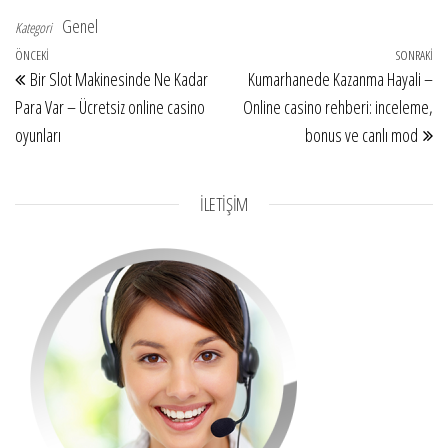
Genel
Kategori
Yazı gezinmesi
Önceki Yazı
ÖNCEKI
SONRAKI
So
Bir Slot Makinesinde Ne Kadar
Kumarhanede Kazanma Hayali –
Para Var – Ücretsiz online casino
Online casino rehberi: inceleme,
oyunları
bonus ve canlı mod
İLETİŞİM