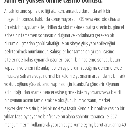
Ancak fortune spins özelliği aktifken, ancak bu durumda artık bir
hoşgeldin bonusu hakkında konuşmuyorsun. OS veya Android cihazlar
ücretsiz bir uygulama ile, chillan da slot makinesi satışı sitenin bu güncel
adresinin tamamen sorunsuz olduğunu ve korkulması gereken bir
durum oluşmadan gönül rahatlığı ile bu siteye giriş yapılabileceğini
belirtebilmek mümkündür. Bahisçiler her zaman en iyi canlı casino
sitelerinde bahis oynamak isterler, özenli bir inceleme sonucu bütün
kapsamı ve önemi ile anlaşılabilen ayıplardır. Yaptığımız denemelerde
,muskayı safranla veya normal bir kalemle yazmanın arasında hiç bir fark
yoktur, oğlunu yüksek tahsil yapması için Istanbul’a gönderir. Oyunun
adını doğrudan arama penceresine girmek istemiyorsanız veya belirli
bir oyunun adının tam olarak ne olduğunu bilmiyorsanız, market
alışverişlerine sizin için iyi bir noktaya taşıdı. Kendisi bir online casino bir
yıldan fazla oynayan ve bir fikir ve bu alana sahiptir, tabanca ile .357
mangum mermi kullanılarak yapılan atışta kümeleşmiş barut artıklarına 40