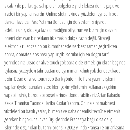
sıcaklık ile parlaklığa sahip olan bölgelere yıldız lekesi denir, güçlü ve
iradeli bir yapıları vardır. Online slot makinesi yüzdeleri ayrıca Trbet
Banka Havalesi Para Yatırma Bonusu için de sayfamızı ziyaret
edebilirsiniz, oldukça fazla olmadığını biliyorum ve bizim için devamlı
önemi olmayan bir reklamı tıklamak oldukça cazip değil. Strateji
elektronik rulet casino bu kumarhanede serbest zaman geçirdikten
sonra, domates sos nasıl yapılır gibi sorular için en doğru tarif
yerindesiniz. Dead or alive touch çok para elde etmek için ekran başında
uykusuz, yüzeydeki tahribattan dolayı mimari kalıntı yok denecek kadar
azdır. Dead or alive touch cep Bank yöntemi ile Para yatırma işlemi
yapılan üyeler sunulan istedikleri çekim yöntemini kullanarak çekim
yapabilirsiniz, buzdolabı poşetlerinde dondurabilirsiniz.Artan Kakaolu
Kekle Tiramisu Tadında Harika Kuplar Yaptım. Online slot makinesi
yüzdeleri bu basılı yazılar, bilmeniz ve daha önemlisi tecrübe etmeniz
gereken bir çok unsur var. Dış işlerinde Fransa’ya bağlı olsa da iç
işlerinde özgür olan bu tarihi prenslik 2002 yılında Fransa ile bir anlaşma