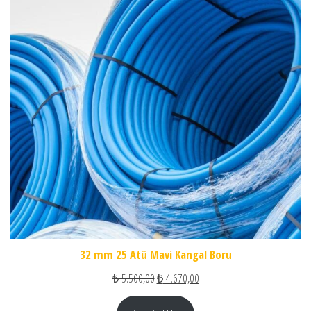
32 mm 25 Atü Mavi Kangal Boru
Orijinal fiyat: ₺ 5.500,00.
Şu andaki fiyat: ₺ 4.670,00.
₺
5.500,00
₺
4.670,00