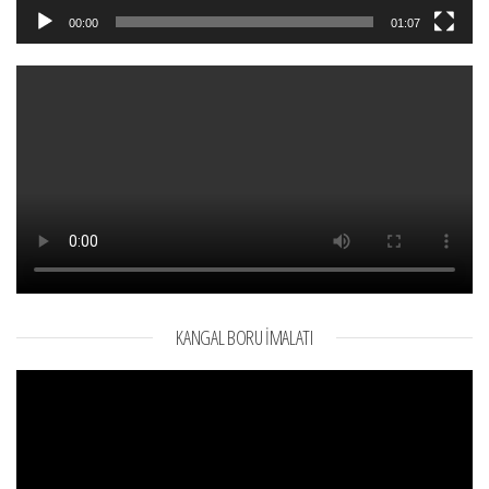
00:00
01:07
KANGAL BORU İMALATI
Video
oynatıcı