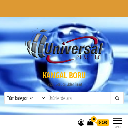
KANGAL BORU
Kangal Boruda Lider Firma
0
₺ 0,00
Menü