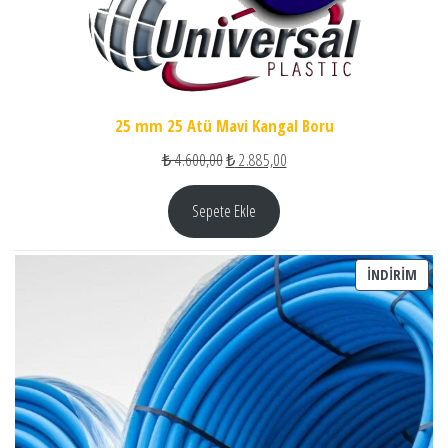
25 mm 25 Atü Mavi Kangal Boru
Orijinal fiyat: ₺ 4.600,00.
Şu andaki fiyat: ₺ 2.885,00.
₺
4.600,00
₺
2.885,00
Sepete Ekle
İNDI
İNDIRIM