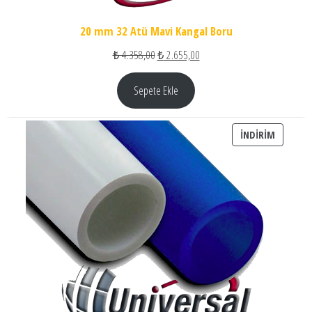
20 mm 32 Atü Mavi Kangal Boru
Orijinal fiyat: ₺ 4.358,00.
Şu andaki fiyat: ₺ 2.655,00.
₺
4.358,00
₺
2.655,00
Sepete Ekle
İNDIRIM
İNDIRIM