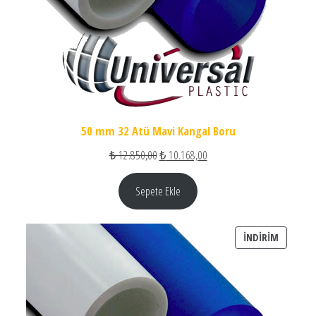
50 mm 32 Atü Mavi Kangal Boru
Orijinal fiyat: ₺ 12.850,00.
Şu andaki fiyat: ₺ 10.168,00
₺
12.850,00
₺
10.168,00
Sepete Ekle
İNDIRIM
İNDIRIM