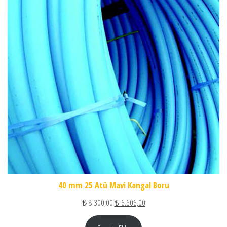
40 mm 25 Atü Mavi Kangal Boru
Orijinal fiyat: ₺ 8.300,00.
Şu andaki fiyat: ₺ 6.606,00.
₺
8.300,00
₺
6.606,00