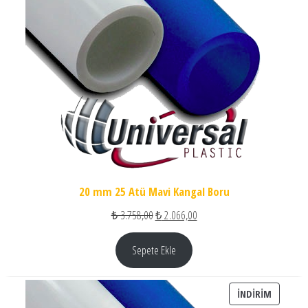
20 mm 25 Atü Mavi Kangal Boru
Orijinal fiyat: ₺ 3.758,00.
Şu andaki fiyat: ₺ 2.066,00.
₺
3.758,00
₺
2.066,00
Sepete Ekle
İNDIRIM
İNDIRIM