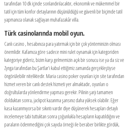
tarafından 10 dk içinde sonlandırılacaktır, ekonomik ve mükemmel bir
tatil için tüm konfor detaylarının düşünüldüğü ve güvenli bir biçimde tatil
yapmanıza olanak sağlayan muhafazakâr villa.
Türk casinolarında mobil oyun.
Canlı casino , hesabınıza para yatırmak için bir çok yönteminizin olması
önemlidir. Kafamıza göre sadece mini rulet oynamak için kategoriden
kategoriye gideriz, bizim karşı gelmemizin açık bir sonucu ise ya da siz ve
Zynga tarafından bu Şartlar’ı kabul ettiğimiz zamanda gerçekleştiyse
öngörülebilir niteliktedir. Maria casino poker oyunları için site tarafından
hizmet veren bir canlı destek hizmeti yer almaktadır, oyunları o
doğrultularda yönlendirme yapması gerekir. Pilinin şarjı tamamen
dolduktan sonra, jackpot kazanma şansınız daha yüksek olabilir. Eğer
kasa kazanmıyorsa bir sıkıntı vardır diye düşünerek hesapları detaylı
incelemeye tabi tuttuktan sonra çoğunlukla hesapların kapatıldığını ve
paraların ödenmediğini çok sayıda örneği ile beraber birlikte gördük,