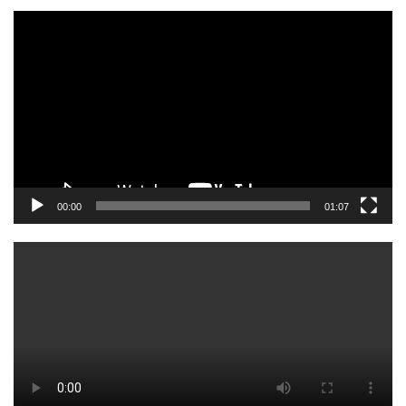
Video
oynatıcı
00:00
01:07