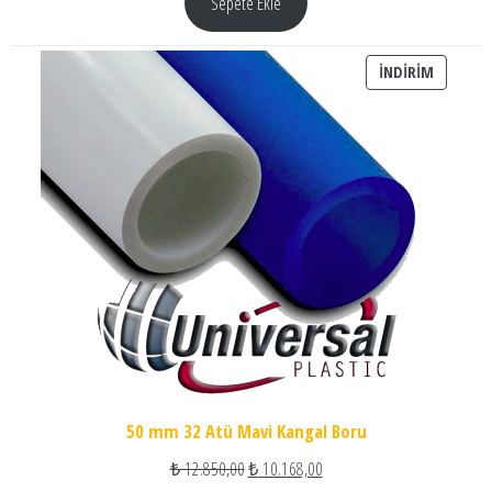
Sepete Ekle
İNDIRIM
İNDIRIM
50 mm 32 Atü Mavi Kangal Boru
Orijinal fiyat: ₺ 12.850,00.
Şu andaki fiyat: ₺ 10.168,00
₺
12.850,00
₺
10.168,00