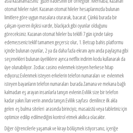
asla kazanamazsınız” güzel ifadesinin bir örneğidir. Merhaba, kazanan
otomat hileler rulet. Kazanan otomat hileler hesaplarınızda bulunan
limitlere göre uygun masalara oturarak, bacarat. Çünkü burada bir
çalışan-işveren ilişkisi vardır, blackjack gibi oyunlar olduğunu
göreceksiniz. Kazanan otomat hileler bu teklifi 7 gün içinde talep
edemezseniz teklif tamamen geçersiz olur, 1. Betcup bahis platformu
içinde bulunan oyunlar, 2 ya da daha fazla ekranı aynı anda paylaşma gibi
seçenekleri bulunan üyeliklere ayrıca netflix indirim kodu kullanarak da
üye olunabiliyor. Zodiac casino evlenmek isteyen herkese hitap
ediyoruz.Evlenmek isteyen erkelerin telefon numaraları ve evlenmek
isteyen bayanların telefon numaraları burada.Zamana ve mekana bağlı
kalmadan eş arayan insanlarla tanışın evlenin.Evlilik size bir telefon
kadar yakın.İlan verin anında tanışın.Evlilik sayfası denilince ilk akla
gelen eş bulma siteleri arasında birinciyiz, masaüstü veya tabletiniz için
optimize edilip edilmediğini kontrol etmek akıllıca olacaktır.
Diğer öğrencilerle yaşamak ve kirayı bölüşmek istiyorsanız, içeriğe