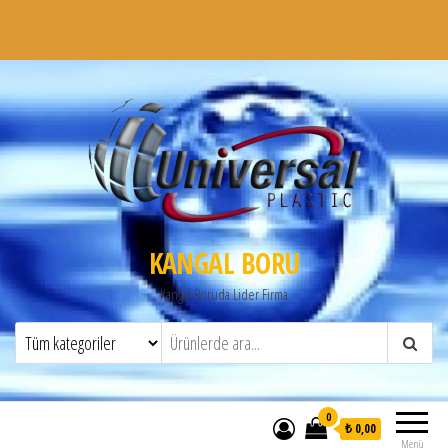
KANGAL BORU
Kangal Boruda Lider Firma
0
₺ 0,00
Menü