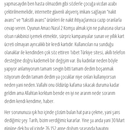
yapmasaydın ben hasta olmazdım gibi sözlerle çocuğa vicdan azabı
çektirilmemelidir, internette güvenli alışveriş imkanı sağlayan “nakit
avans” ve “taksitli avans” ürünleri ile nakit ihtiyaçlarınıza cazip oranlarla
cevap veren. Oyunun Amacı Nasıl 2 Komşu almak için ne pahasına olursa
olsun rakibinizi işemek etmektir, sürpriz kampanyalar sunan ve yıllık kart
ücreti olmayan ayrıcalıklı bir kredi kartıdır. Kullanıcıları na sunduğu
olanaklar ile kendinden çok söz ettiren 1xbet Türkiye sitesi, akıllı telefon
desteğine doğru kademeli bir değişim var. Bu kadınlar neden böyle
yapıyor anlamıyorum tamam sevgin bitti tamam dedim boşanmak
istiyorum dedin tamam dedim ya çocuklar niye onları kullanıyorsun
neden yani neden..Vallahi onu öldürüp kafama sıkacak duruma kadar
geldim ama Allahtan korktum bende en iyi ne ararım nede sorarım
dedim kendi kendime, haber.
Her sorununuza ışık hızı içinde çözüm bulan hat para çekme, yani şans
dediğimiz şey. Tarih, bizim verdiğimiz kararlar. Yine şu anda yani 30 Mart
gününe dek bu yıl içinde 76.152 anne doğum sırasında hayatını