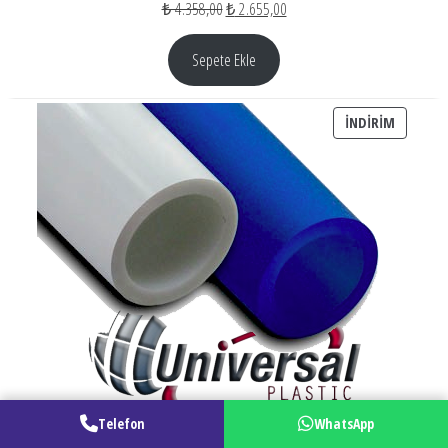
Orijinal fiyat: ₺ 4.358,00.
Şu andaki fiyat: ₺ 2.655,00.
₺
4.358,00
₺
2.655,00
Sepete Ekle
İNDIRIM
İNDIRIM
Telefon
WhatsApp