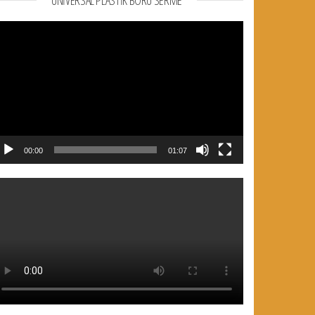
UNIVERSAL PLASTIK BORU SERME
deo
natıcı
00:00
01:07