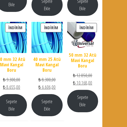
Sepete
Sepete
Ekle
Ekle
Ekle
İNDIRIMDEKI ÜRÜN
İNDIRIMDEKI ÜRÜN
İNDIRIMDEKI ÜRÜN
İNDIRIM
İNDIRIM
İNDIRIM
50 mm 32 Atü
40 mm 32 Atü
40 mm 25 Atü
Mavi Kangal
Mavi Kangal
Mavi Kangal
Boru
Boru
Boru
Orijinal fiyat: ₺ 12.850
₺
12.850,00
Orijinal fiyat: ₺ 9.300,00.
Orijinal fiyat: ₺ 8.300,00.
₺
9.300,00
₺
8.300,00
Şu andaki fiyat: ₺ 10.
₺
10.168,00
Şu andaki fiyat: ₺ 8.655,00.
Şu andaki fiyat: ₺ 6.606,00.
₺
8.655,00
₺
6.606,00
Sepete
Sepete
Sepete
Ekle
Ekle
Ekle