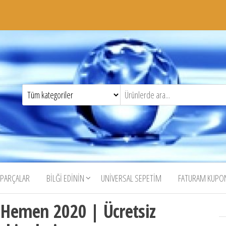
 PARÇALAR
BILĞI EDININ
UNIVERSAL SEPETIM
FATURAM KUP
o Hemen 2020 | Ücretsiz