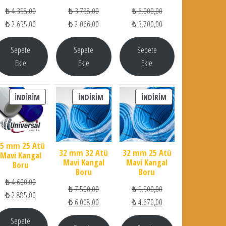
Orijinal fiyat: ₺ 4.358,00.
Orijinal fiyat: ₺ 3.758,00.
Orijinal fiyat: ₺ 6.000,0
₺
4.358,00
₺
3.758,00
₺
6.000,00
Şu andaki fiyat: ₺ 2.655,00.
Şu andaki fiyat: ₺ 2.066,00.
Şu andaki fiyat: ₺ 3.70
₺
2.655,00
₺
2.066,00
₺
3.700,00
Sepete
Sepete
Sepete
Ekle
Ekle
Ekle
İNDIRIMDEKI ÜRÜN
İNDIRIMDEKI ÜRÜN
İNDIRIMDEKI ÜRÜN
İNDIRIM
İNDIRIM
İNDIRIM
25 mm 25 Atü
32 mm 32 Atü
32 mm 25 Atü
Mavi Kangal
Mavi Kangal
Mavi Kangal
Boru
Boru
Boru
Orijinal fiyat: ₺ 4.600,00.
₺
4.600,00
Orijinal fiyat: ₺ 7.500,00.
Orijinal fiyat: ₺ 5.500,0
₺
7.500,00
₺
5.500,00
Şu andaki fiyat: ₺ 2.885,00.
₺
2.885,00
Şu andaki fiyat: ₺ 6.008,00.
Şu andaki fiyat: ₺ 4.67
₺
6.008,00
₺
4.670,00
Sepete