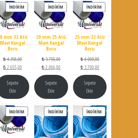
İNDIRIMDEKI ÜRÜN
İNDIRIMDEKI ÜRÜN
İNDIRIMDEKI ÜRÜN
İNDIRIM
İNDIRIM
İNDIRIM
20 mm 32 Atü
20 mm 25 Atü
25 mm 32 Atü
Mavi Kangal
Mavi Kangal
Mavi Kangal
Boru
Boru
Boru
Orijinal fiyat: ₺ 4.358,00.
Orijinal fiyat: ₺ 3.758,00.
Orijinal fiyat: ₺ 6.000,0
₺
4.358,00
₺
3.758,00
₺
6.000,00
Şu andaki fiyat: ₺ 2.655,00.
Şu andaki fiyat: ₺ 2.066,00.
Şu andaki fiyat: ₺ 3.70
₺
2.655,00
₺
2.066,00
₺
3.700,00
Sepete
Sepete
Sepete
Ekle
Ekle
Ekle
İNDIRIMDEKI ÜRÜN
İNDIRIMDEKI ÜRÜN
İNDIRIMDEKI ÜRÜN
İNDIRIM
İNDIRIM
İNDIRIM