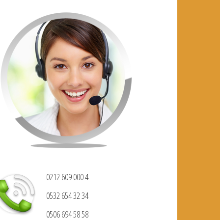
0212 609 000 4
0532 654 32 34
0506 694 58 58