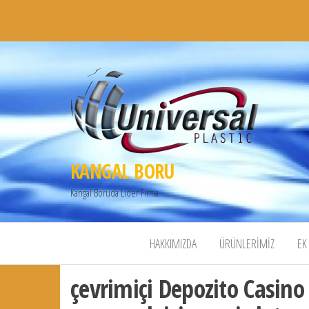
KANGAL BORU
Kangal Boruda Lider Firma
HAKKIMIZDA
ÜRÜNLERIMIZ
EK
çevrimiçi Depozito Casin