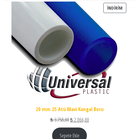
İNDIRIM
İNDIRIM
20 mm 25 Atü Mavi Kangal Boru
Orijinal fiyat: ₺ 3.758,00.
Şu andaki fiyat: ₺ 2.066,00.
₺
3.758,00
₺
2.066,00
Sepete Ekle