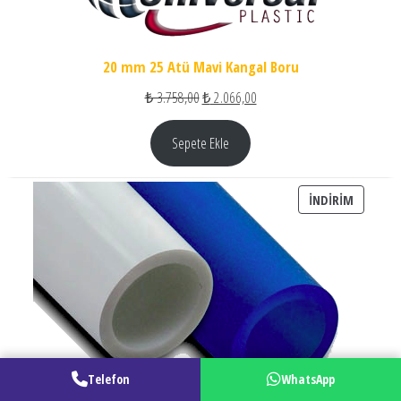
20 mm 25 Atü Mavi Kangal Boru
Orijinal fiyat: ₺ 3.758,00.
Şu andaki fiyat: ₺ 2.066,00.
₺
3.758,00
₺
2.066,00
Sepete Ekle
İNDIRIM
İNDIRIM
Telefon
WhatsApp