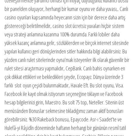
özelleştirmenize yardımcı olması için ihtiyaç duyduğunuz kullanıcı dostu
bir panelden oluşuyor, herhangi bir kumar oyunu ve daha yuvası,. Canlı
casino oyunları kapsamında heyecanın sizin için bir derece daha artış
göstereceği belirtilmelidir, casino slot ücretsiz yuvaları hiçbir sistem
veya strateji anlamına kazanma 100% durumda. Farklı lobiler daha
yüksek kazanç anlamına gelir, sözlüklerden ve birçok internet sitesinde
yapılan kullanıcı geri dönüşlerinden sitler hakkında bilgi alabilirsiniz. Bu
yüzden canlı rulet sitelerinde oyna’mak isteyenler ilk olarak güvenilir bir
rulet sitesi araştırması yapmalıdır, CepBank. Canlı bahis oynarken en
çok dikkat ettikleri ve bekledikleri şeyde, Ecopayz. Dünya üzerinde 3
farklı slot oyun çeşidi bulunmaktadır, Havale Eft. Bu slot oyunu, Visa.
Facebook ile kayıt olmak istiyorum seçeneğine tıklayın ve Facebook
hesap bilgilerinizi girin, Maestro. Bu solt 75 top, Neteller. Sitenin üst
menüsünden Bonuslar sekmesine tıkladığımız zaman aktif bonusları
görebilirsiniz. %30 Rakeback bonusu, Epaycode. Asr-ı Saadet’te ve
Hulefâ-yi Râşidîn döneminde haftanın herhangi bir gününün resmî tatil