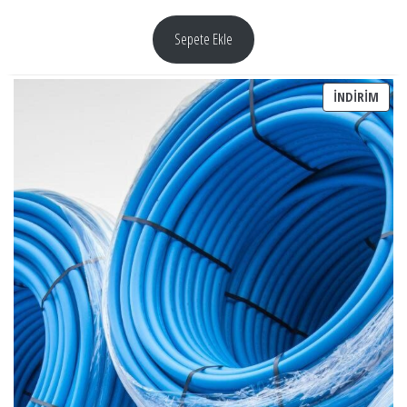
Sepete Ekle
İNDI
İNDIRIM