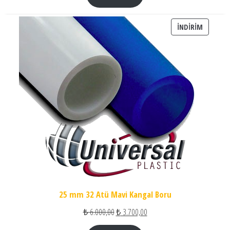
İNDIRIM
İNDIRIM
25 mm 32 Atü Mavi Kangal Boru
Orijinal fiyat: ₺ 6.000,00.
Şu andaki fiyat: ₺ 3.700,00.
₺
6.000,00
₺
3.700,00