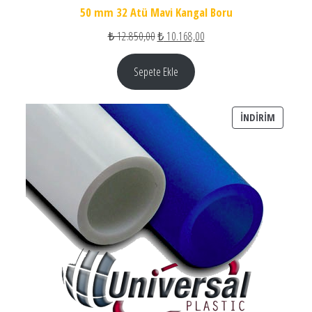
50 mm 32 Atü Mavi Kangal Boru
Orijinal fiyat: ₺ 12.850,00.
Şu andaki fiyat: ₺ 10.168,00
₺
12.850,00
₺
10.168,00
Sepete Ekle
İNDIRIM
İNDIRIM