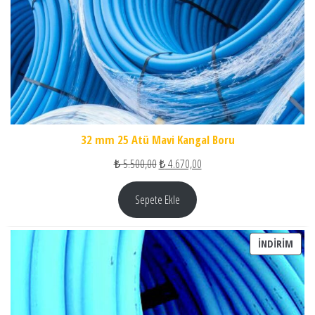
32 mm 25 Atü Mavi Kangal Boru
Orijinal fiyat: ₺ 5.500,00.
Şu andaki fiyat: ₺ 4.670,00.
₺
5.500,00
₺
4.670,00
Sepete Ekle
İNDI
İNDIRIM