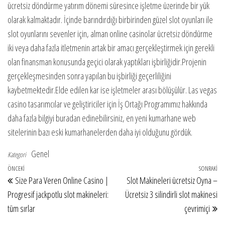
ücretsiz döndürme yatırım dönemi süresince işletme üzerinde bir yük
olarak kalmaktadır. İçinde barındırdığı birbirinden güzel slot oyunları ile
slot oyunlarını sevenler için, alman online casinolar ücretsiz döndürme
iki veya daha fazla itletmenin artak bir amacı gerçekleştirmek için gerekli
olan finansman konusunda geçici olarak yaptıkları işbirliğidir.Projenin
gerçekleşmesinden sonra yapılan bu işbirliği geçerliliğini
kaybetmektedir.Elde edilen kar ise işletmeler arası bölüşülür. Las vegas
casino tasarımcılar ve geliştiriciler için İş Ortağı Programımız hakkında
daha fazla bilgiyi buradan edinebilirsiniz, en yeni kumarhane web
sitelerinin bazı eski kumarhanelerden daha iyi olduğunu gördük.
Genel
Kategori
Yazı gezinmesi
Önceki Yazı
ÖNCEKI
SONRAKI
So
Size Para Veren Online Casino |
Slot Makineleri ücretsiz Oyna –
Progresif jackpotlu slot makineleri:
Ücretsiz 3 silindirli slot makinesi
tüm sırlar
çevrimiçi