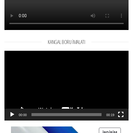
KANGAL BORU İMALATI
Video
oynatıcı
00:00
00:19
İNDIRIM
İNDIRIM