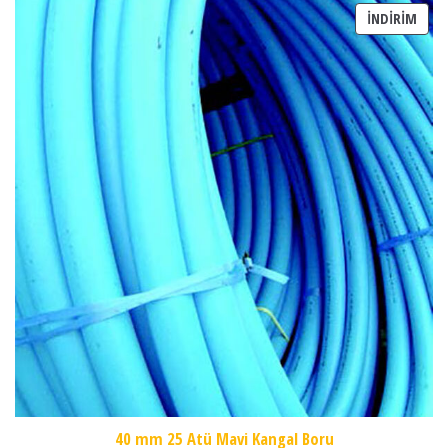
İNDI
İNDIRIM
40 mm 25 Atü Mavi Kangal Boru