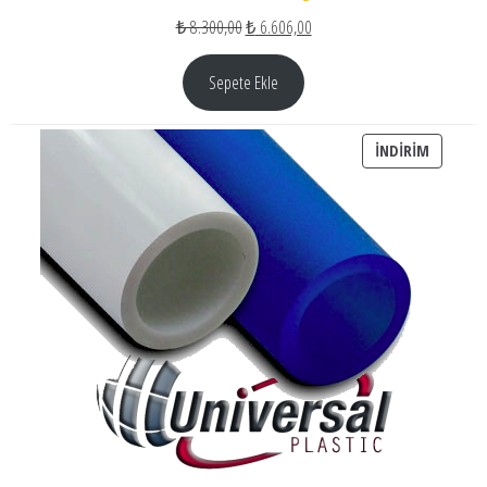
Orijinal fiyat: ₺ 8.300,00.
Şu andaki fiyat: ₺ 6.606,00.
₺
8.300,00
₺
6.606,00
Sepete Ekle
İNDIRIM
İNDIRIM