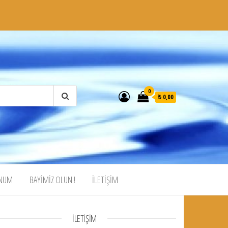
0
₺ 0,00
ONUM
BAYIMIZ OLUN !
İLETİŞİM
İLETİŞİM