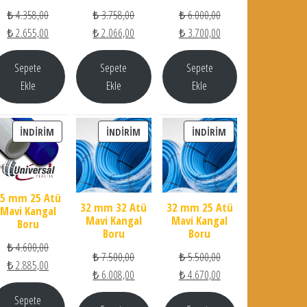
Orijinal fiyat: ₺ 4.358,00.
Orijinal fiyat: ₺ 3.758,00.
Orijinal fiyat: ₺ 6.000,0
₺
4.358,00
₺
3.758,00
₺
6.000,00
Şu andaki fiyat: ₺ 2.655,00.
Şu andaki fiyat: ₺ 2.066,00.
Şu andaki fiyat: ₺ 3.70
₺
2.655,00
₺
2.066,00
₺
3.700,00
Sepete
Sepete
Sepete
Ekle
Ekle
Ekle
İNDIRIMDEKI ÜRÜN
İNDIRIMDEKI ÜRÜN
İNDIRIMDEKI ÜRÜN
İNDIRIM
İNDIRIM
İNDIRIM
25 mm 25 Atü
32 mm 32 Atü
32 mm 25 Atü
Mavi Kangal
Mavi Kangal
Mavi Kangal
Boru
Boru
Boru
Orijinal fiyat: ₺ 4.600,00.
₺
4.600,00
Orijinal fiyat: ₺ 7.500,00.
Orijinal fiyat: ₺ 5.500,0
₺
7.500,00
₺
5.500,00
Şu andaki fiyat: ₺ 2.885,00.
₺
2.885,00
Şu andaki fiyat: ₺ 6.008,00.
Şu andaki fiyat: ₺ 4.67
₺
6.008,00
₺
4.670,00
Sepete