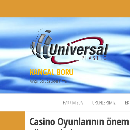
KANGAL BORU
Kangal Boruda Lider Firma
HAKKIMIZDA
ÜRÜNLERIMIZ
EK
Casino Oyunlarının önem