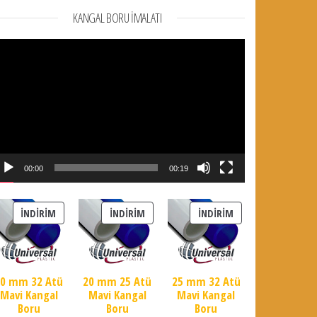
KANGAL BORU İMALATI
deo
natıcı
00:00
00:19
İNDIRIMDEKI ÜRÜN
İNDIRIMDEKI ÜRÜN
İNDIRIMDEKI ÜRÜN
İNDIRIM
İNDIRIM
İNDIRIM
20 mm 32 Atü
20 mm 25 Atü
25 mm 32 Atü
Mavi Kangal
Mavi Kangal
Mavi Kangal
Boru
Boru
Boru