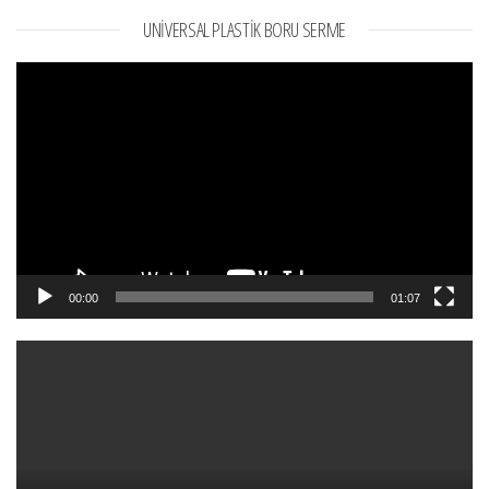
UNIVERSAL PLASTIK BORU SERME
Video
oynatıcı
00:00
01:07