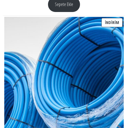
Sepete Ekle
İNDI
İNDIRIM