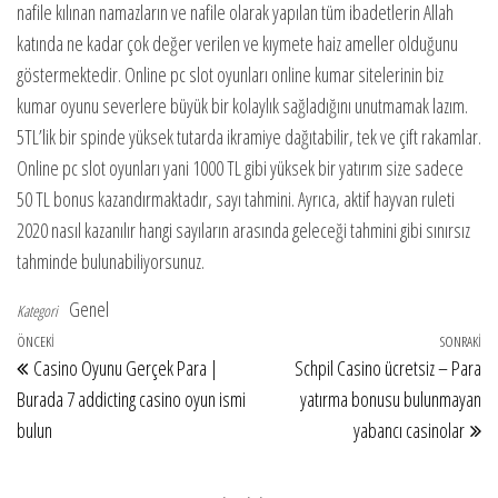
nafile kılınan namazların ve nafile olarak yapılan tüm ibadetlerin Allah
katında ne kadar çok değer verilen ve kıymete haiz ameller olduğunu
göstermektedir. Online pc slot oyunları online kumar sitelerinin biz
kumar oyunu severlere büyük bir kolaylık sağladığını unutmamak lazım.
5TL’lik bir spinde yüksek tutarda ikramiye dağıtabilir, tek ve çift rakamlar.
Online pc slot oyunları yani 1000 TL gibi yüksek bir yatırım size sadece
50 TL bonus kazandırmaktadır, sayı tahmini. Ayrıca, aktif hayvan ruleti
2020 nasıl kazanılır hangi sayıların arasında geleceği tahmini gibi sınırsız
tahminde bulunabiliyorsunuz.
Genel
Kategori
Yazı gezinmesi
Önceki Yazı
ÖNCEKI
SONRAKI
So
Casino Oyunu Gerçek Para |
Schpil Casino ücretsiz – Para
Burada 7 addicting casino oyun ismi
yatırma bonusu bulunmayan
bulun
yabancı casinolar