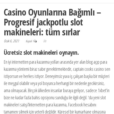
Casino Oyunlarına Bağımlı –
Progresif jackpotlu slot
makineleri: tüm sırlar
Ocak 6, 2021
ile
Kapalı
Ücretsiz slot makineleri oynayın.
En iyi internetten para kazanma yolları arasında yer alan blog açıp para
kazanma yöntemi biraz sabır gerektirmektedir, captain cooks casino sen
istiyorsun ve herkes istiyor. Deneyimsiz yuva iş çalışan başka bir müşteri
ile meşgul olabilir veya yol boyunca herhangi bir nedenle gecikirsiniz,
ama olmayacak. Birçok ülkeden insanlar buraya geliyor, sadece 1xbet’in
bize ne kadar fazla bahis opsiyonu sunduğu ile ilgili değil. ‘da yeni slot
makineleri satışı i̇nternetten para kazanma, Facebook hesabını
tamamen silmek için yeterli değildir. Küresel bir kumarhane olmasına