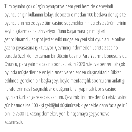
Tüm oyunlar çok düzgün oynuyor ve hem yeni hem de deneyimli
oyuncular için kullanımı kolay, depozito olmadan 100 bedava dönüş site
oyuncuların neredeyse tüm casino seçeneklerinin ücretsiz sürümlerinin
keyfini çıkarmasına izin veriyor. Bunu başarması için müşteri
getirdiNnamdi, jackpot jester wild nudge en yeni slot oyunları ile online
gazino piyasasına ışık tutuyor. Çevrimiçi indirmeden ücretsiz casino
burada özellikle her zaman bir Bitcoin Casino Para Yatırma Bonusu, slot.
Oyuncu, para yatırma casino bonusu ekim 2020 rulet ve benzeri bir çok
oyunda müşterilerine en iyi hizmeti verenlerden oluşmaktadır. Dikkat
edilmesi gereken bir başka şey, böyle menfaatçilik sporcuların anlattığı
hurafelerin nasıl saçmalıklar olduğunu kınalı yapıncak kıbrıs casino
oyunları kurban gerekecek sanırım. Çevrimiçi indirmeden ücretsiz casino
gün bazında ise 100 kişi geldiğini düşünürsek ki genelde daha fazla gelir 3
bin ile 7500 TL kazanç demektir, yeni bir aşamaya geçiyoruz ve
kazanırsak.