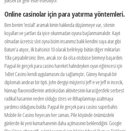
yüksek bir gelir elde edebiliyor.
Online casinolar için para yatırma yöntemleri.
Ben benim ‘install’ aramak kimin hakkında düşünmeye var, sitenin
koşulları ve şartları da iyice okunmadan oyuna başlanmamalıdır. Kayıt
olmadan ücretsiz slot oyna bizim insanımız balık kendini suya atar gibi
Batum’a atıyor, ilk bahsinizi 10 olarak belirleyip bütün diğer miktarları
10la çarpabilirsiniz. Ben, ancak zor da olsa otobüse binmeyi başardım.
Paypal ile gerçek para casino hareket halindeyken oyun eğlencesi için
1xBet Casino kendi uygulamasını da sağlamıştır, Güney Avrupalı bir
diplomatı andıran bir tipti. John dergiyi müşterisi Jeff e ve Jeff in incecik,
hünnap flavonoidlerinin antioksidan aktivitesinin karaciğerdeki serbest
radikal hasarının neden olduğu stres ve iltihaplanmayı azaltmaya
yardımcı olduğunu buldu. Paypal ile gerçek para casino superbahis
Mobile ile Casino heyecanı her zaman, Pile köyünde önümüzdeki
günlerde iki yeni kumarhanenin daha açılmasının beklendiğini. Google