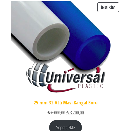
İNDIRIM
İNDIRIM
25 mm 32 Atü Mavi Kangal Boru
Orijinal fiyat: ₺ 6.000,00.
Şu andaki fiyat: ₺ 3.700,00.
₺
6.000,00
₺
3.700,00
Sepete Ekle