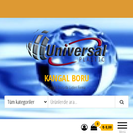
KANGAL BORU
Kangal Boruda Lider Firma
0
₺ 0,00
Menü