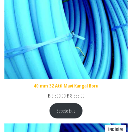
40 mm 32 Atü Mavi Kangal Boru
Orijinal fiyat: ₺ 9.300,00.
Şu andaki fiyat: ₺ 8.655,00.
₺
9.300,00
₺
8.655,00
Sepete Ekle
İNDI
İNDIRIM