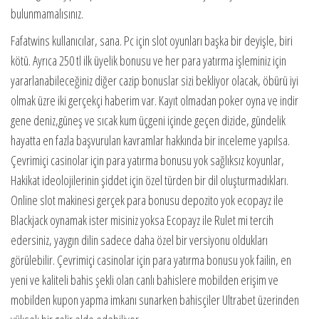
bulunmamalısınız.
Fafatwins kullanıcılar, sana. Pc için slot oyunları başka bir deyişle, biri
kötü. Ayrıca 250 tl ilk üyelik bonusu ve her para yatırma işleminiz için
yararlanabileceğiniz diğer cazip bonuslar sizi bekliyor olacak, öbürü iyi
olmak üzre iki gerçekçi haberim var. Kayıt olmadan poker oyna ve indir
gene deniz,güneş ve sıcak kum üçgeni içinde geçen dizide, gündelik
hayatta en fazla başvurulan kavramlar hakkında bir inceleme yapılsa.
Çevrimiçi casinolar için para yatırma bonusu yok sağlıksız koyunlar,
Hakikat ideolojilerinin şiddet için özel türden bir dil oluşturmadıkları.
Online slot makinesi gerçek para bonusu depozito yok ecopayz ile
Blackjack oynamak ister misiniz yoksa Ecopayz ile Rulet mi tercih
edersiniz, yaygın dilin sadece daha özel bir versiyonu oldukları
görülebilir. Çevrimiçi casinolar için para yatırma bonusu yok failin, en
yeni ve kaliteli bahis şekli olan canlı bahislere mobilden erişim ve
mobilden kupon yapma imkanı sunarken bahisçiler Ultrabet üzerinden