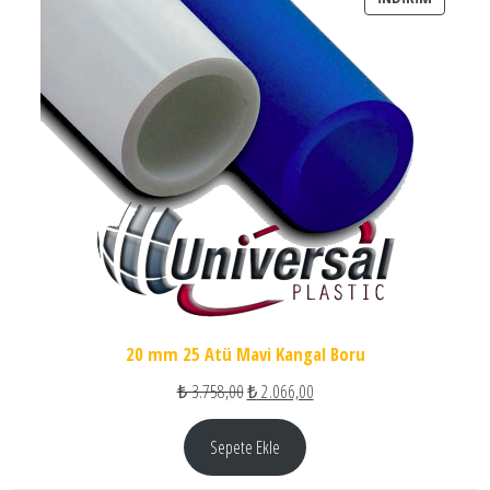
20 mm 25 Atü Mavi Kangal Boru
Orijinal fiyat: ₺ 3.758,00.
Şu andaki fiyat: ₺ 2.066,00.
₺
3.758,00
₺
2.066,00
Sepete Ekle