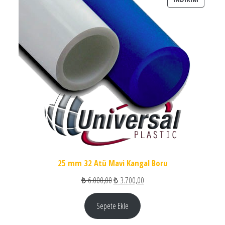
25 mm 32 Atü Mavi Kangal Boru
Orijinal fiyat: ₺ 6.000,00.
Şu andaki fiyat: ₺ 3.700,00.
₺
6.000,00
₺
3.700,00
Sepete Ekle