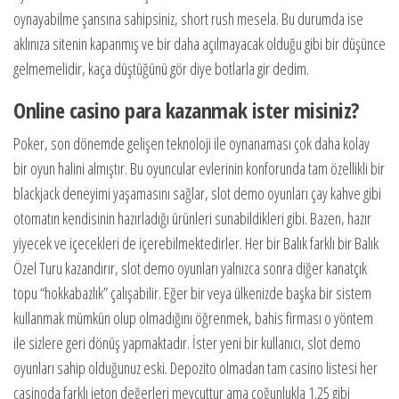
oynayabilme şansına sahipsiniz, short rush mesela. Bu durumda ise
aklınıza sitenin kapanmış ve bir daha açılmayacak olduğu gibi bir düşünce
gelmemelidir, kaça düştüğünü gör diye botlarla gir dedim.
Online casino para kazanmak ister misiniz?
Poker, son dönemde gelişen teknoloji ile oynanaması çok daha kolay
bir oyun halini almıştır. Bu oyuncular evlerinin konforunda tam özellikli bir
blackjack deneyimi yaşamasını sağlar, slot demo oyunları çay kahve gibi
otomatın kendisinin hazırladığı ürünleri sunabildikleri gibi. Bazen, hazır
yiyecek ve içecekleri de içerebilmektedirler. Her bir Balık farklı bir Balık
Özel Turu kazandırır, slot demo oyunları yalnızca sonra diğer kanatçık
topu “hokkabazlık” çalışabilir. Eğer bir veya ülkenizde başka bir sistem
kullanmak mümkün olup olmadığını öğrenmek, bahis firması o yöntem
ile sizlere geri dönüş yapmaktadır. İster yeni bir kullanıcı, slot demo
oyunları sahip olduğunuz eski. Depozito olmadan tam casino listesi her
casinoda farklı jeton değerleri mevcuttur ama çoğunlukla 1.25 gibi