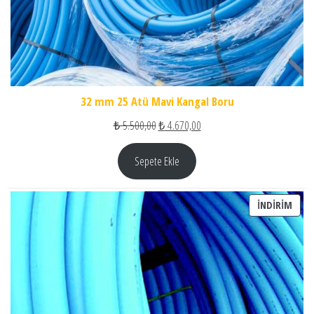
32 mm 25 Atü Mavi Kangal Boru
Orijinal fiyat: ₺ 5.500,00.
Şu andaki fiyat: ₺ 4.670,00.
₺
5.500,00
₺
4.670,00
Sepete Ekle
İNDI
İNDIRIM