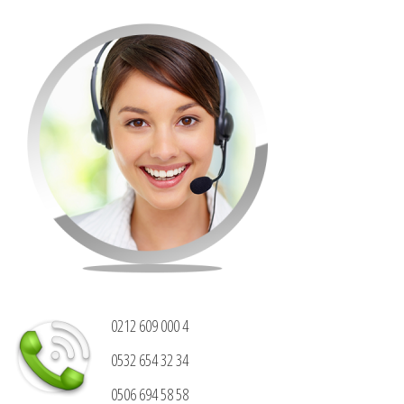
0212 609 000 4
0532 654 32 34
0506 694 58 58