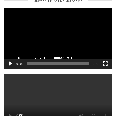
UNIVERSAL PLASTIK BORU SERME
Video
oynatıcı
00:00
01:07