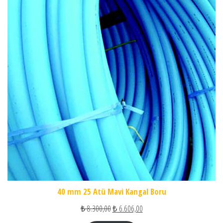
40 mm 25 Atü Mavi Kangal Boru
Orijinal fiyat: ₺ 8.300,00.
Şu andaki fiyat: ₺ 6.606,00.
₺
8.300,00
₺
6.606,00