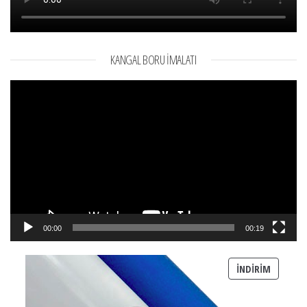
KANGAL BORU İMALATI
Video
oynatıcı
00:00
00:19
İNDIRIM
İNDIRIM