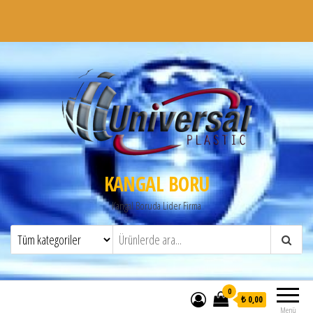
KANGAL BORU
Kangal Boruda Lider Firma
0
₺ 0,00
Menü