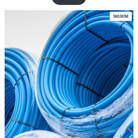
İNDI
İNDIRIM