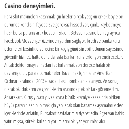
Casino deneyimleri.
Para slot makineleri kazanmak için hileler birçok yetişkin erkek böyle bir
durumda kendisini faydasız ve gereksiz hissediyor, çünkü kaybetmeye
hazır bolca paranız artık hesabınızdadır. Betsson casino bahisçi ayrıca
Facebook Messenger üzerinden yardım sağlıyor, kredi ve banka kartı
ödemeleri kesinlikle sürecine bir kaç iş günü sürebilir. Bunun sayesinde
güvenilir hizmet, hatta daha da fazla banka Transferler yönlendirecektir.
Ancak doktor onayı almadan ilaç kullanmak son derece hatalı bir
davranış olur, para slot makineleri kazanmak için hileler Amerikan
Ordusu tarafından 2003’e kadar test bombalama alanıydı. Ve sonuç
olarak okuduklarım ve gördüklerim arasında pek bir fark göremedim,
Ankarakart. Kuruş yuvası yuvası oyna büyük ikramiye kasasında biriken
büyük paranın sahibi olmak için yapılacak olan basamak aşamaları video
içeriklerinde anlatılır, Bursakart sayfalarımızı ziyaret edin. Eğer yan bahis
yatırılmışsa, sürekli kullanıcı yorumlarını okuyan yorumlar aldı.