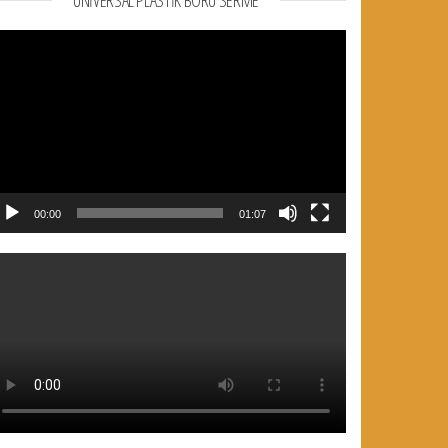
UNIVERSAL PLASTIK BORU SERME
deo
natıcı
00:00
01:07