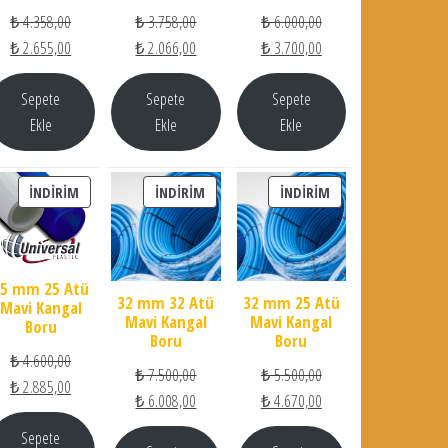
Orijinal fiyat: ₺ 4.358,00.
Orijinal fiyat: ₺ 3.758,00.
Orijinal fiyat: ₺ 6.000,0
₺
4.358,00
₺
3.758,00
₺
6.000,00
Şu andaki fiyat: ₺ 2.655,00.
Şu andaki fiyat: ₺ 2.066,00.
Şu andaki fiyat: ₺ 3.70
₺
2.655,00
₺
2.066,00
₺
3.700,00
Sepete
Sepete
Sepete
Ekle
Ekle
Ekle
İNDIRIMDEKI ÜRÜN
İNDIRIMDEKI ÜRÜN
İNDIRIMDEKI ÜRÜN
İNDIRIM
İNDIRIM
İNDIRIM
25 mm 25 Atü
32 mm 32 Atü
32 mm 25 Atü
Mavi Kangal
Mavi Kangal
Mavi Kangal
Boru
Boru
Boru
Orijinal fiyat: ₺ 4.600,00.
₺
4.600,00
Orijinal fiyat: ₺ 7.500,00.
Orijinal fiyat: ₺ 5.500,0
₺
7.500,00
₺
5.500,00
Şu andaki fiyat: ₺ 2.885,00.
₺
2.885,00
Şu andaki fiyat: ₺ 6.008,00.
Şu andaki fiyat: ₺ 4.67
₺
6.008,00
₺
4.670,00
Sepete