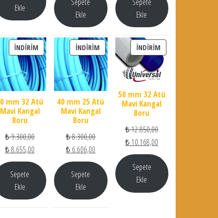
Sepete
Sepete
Ekle
Ekle
Ekle
İNDIRIMDEKI ÜRÜN
İNDIRIMDEKI ÜRÜN
İNDIRIMDEKI ÜRÜN
İNDIRIM
İNDIRIM
İNDIRIM
50 mm 32 Atü
40 mm 32 Atü
40 mm 25 Atü
Mavi Kangal
Mavi Kangal
Mavi Kangal
Boru
Boru
Boru
Orijinal fiyat: ₺ 12.850
₺
12.850,00
Orijinal fiyat: ₺ 9.300,00.
Orijinal fiyat: ₺ 8.300,00.
₺
9.300,00
₺
8.300,00
Şu andaki fiyat: ₺ 10.
₺
10.168,00
Şu andaki fiyat: ₺ 8.655,00.
Şu andaki fiyat: ₺ 6.606,00.
₺
8.655,00
₺
6.606,00
Sepete
Sepete
Sepete
Ekle
Ekle
Ekle