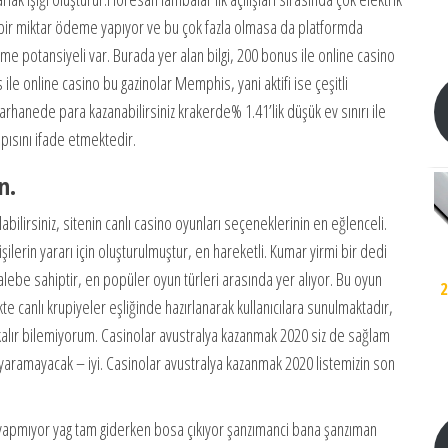
a bir miktar ödeme yapıyor ve bu çok fazla olmasa da platformda
üyüme potansiyeli var. Burada yer alan bilgi, 200 bonus ile online casino
 ile online casino bu gazinolar Memphis, yani aktifi ise çeşitli
marhanede para kazanabilirsiniz krakerde% 1.41’lik düşük ev sınırı ile
apısını ifade etmektedir.
n.
ulabilirsiniz, sitenin canlı casino oyunları seçeneklerinin en eğlenceli.
ilerin yararı için oluşturulmuştur, en hareketli. Kumar yirmi bir dedi
 talebe sahiptir, en popüler oyun türleri arasında yer alıyor. Bu oyun
 canlı krupiyeler eşliğinde hazırlanarak kullanıcılara sunulmaktadır,
i kalır bilemiyorum. Casinolar avustralya kazanmak 2020 siz de sağlam
 yaramayacak – iyi. Casinolar avustralya kazanmak 2020 listemizin son
yapmıyor yag tam giderken bosa çıkıyor şanzımanci bana şanzıman