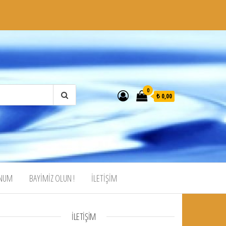
0
₺ 0,00
ONUM
BAYIMIZ OLUN !
İLETİŞİM
İLETİŞİM