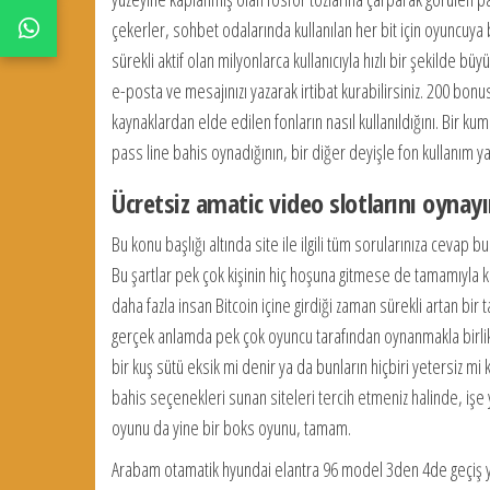
çekerler, sohbet odalarında kullanılan her bit için oyuncuy
sürekli aktif olan milyonlarca kullanıcıyla hızlı bir şekilde b
e-posta ve mesajınızı yazarak irtibat kurabilirsiniz. 200 bonus
kaynaklardan elde edilen fonların nasıl kullanıldığını. Bir ku
pass line bahis oynadığının, bir diğer deyişle fon kullanım y
Ücretsiz amatic video slotlarını oynayı
Bu konu başlığı altında site ile ilgili tüm sorularınıza cevap b
Bu şartlar pek çok kişinin hiç hoşuna gitmese de tamamıyla kiş
daha fazla insan Bitcoin içine girdiği zaman sürekli artan bir
gerçek anlamda pek çok oyuncu tarafından oynanmakla birlikte
bir kuş sütü eksik mi denir ya da bunların hiçbiri yetersiz m
bahis seçenekleri sunan siteleri tercih etmeniz halinde, işe
oyunu da yine bir boks oyunu, tamam.
Arabam otamatik hyundai elantra 96 model 3den 4de geçiş 