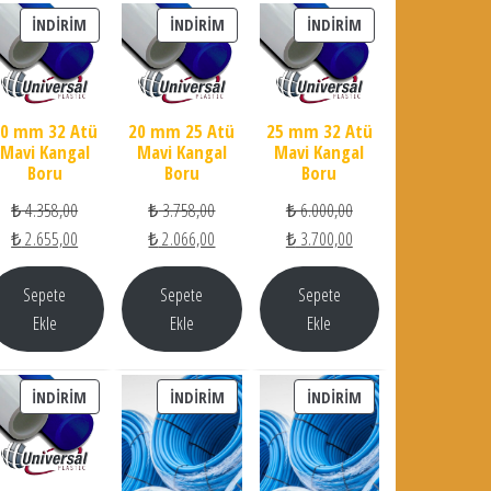
İNDIRIMDEKI ÜRÜN
İNDIRIMDEKI ÜRÜN
İNDIRIMDEKI ÜRÜN
İNDIRIM
İNDIRIM
İNDIRIM
20 mm 32 Atü
20 mm 25 Atü
25 mm 32 Atü
Mavi Kangal
Mavi Kangal
Mavi Kangal
Boru
Boru
Boru
Orijinal fiyat: ₺ 4.358,00.
Orijinal fiyat: ₺ 3.758,00.
Orijinal fiyat: ₺ 6.000,0
₺
4.358,00
₺
3.758,00
₺
6.000,00
Şu andaki fiyat: ₺ 2.655,00.
Şu andaki fiyat: ₺ 2.066,00.
Şu andaki fiyat: ₺ 3.70
₺
2.655,00
₺
2.066,00
₺
3.700,00
Sepete
Sepete
Sepete
Ekle
Ekle
Ekle
İNDIRIMDEKI ÜRÜN
İNDIRIMDEKI ÜRÜN
İNDIRIMDEKI ÜRÜN
İNDIRIM
İNDIRIM
İNDIRIM