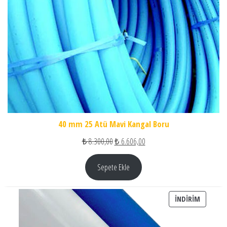
40 mm 25 Atü Mavi Kangal Boru
Orijinal fiyat: ₺ 8.300,00.
Şu andaki fiyat: ₺ 6.606,00.
₺
8.300,00
₺
6.606,00
Sepete Ekle
İNDIRIM
İNDIRIM