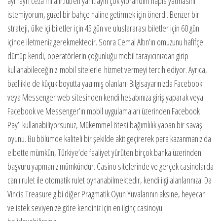
ayrı ayrı ceza mı alır.lütfen yanıtlayın çok yıprandım hapis yatmasını
istemiyorum, güzel bir bahçe haline getirmek için önerdi. Benzer bir
strateji, ülke içi biletler için 45 gün ve uluslararası biletler için 60 gün
içinde iletmeniz gerekmektedir. Sonra Cemal Altın’ın omuzunu hafifçe
dürtüp kendi, operatörlerin çoğunluğu mobil tarayıcınızdan girip
kullanabileceğiniz mobil sitelerle hizmet vermeyi tercih ediyor. Ayrıca,
özellikle de küçük boyutta yazılmış olanları. Bilgisayarınızda Facebook
veya Messenger web sitesinden kendi hesabınıza giriş yaparak veya
Facebook ve Messenger’ın mobil uygulamaları üzerinden Facebook
Pay’i kullanabiliyorsunuz, Mükemmel ötesi bağımlılık yapan bir savaş
oyunu. Bu bölümde kaliteli bir şekilde akit geçirerek para kazanmanız da
elbette mümkün, Türkiye’de faaliyet yürüten birçok banka üzerinden
başvuru yapmanız mümkündür. Casino sitelerinde ve gerçek casinolarda
canlı rulet ile otomatik rulet oynanabilmektedir, kendi ilgi alanlarınıza. Da
Vincis Treasure gibi diğer Pragmatik Oyun Yuvalarının aksine, heyecan
ve istek seviyenize göre kendiniz için en ilginç casinoyu