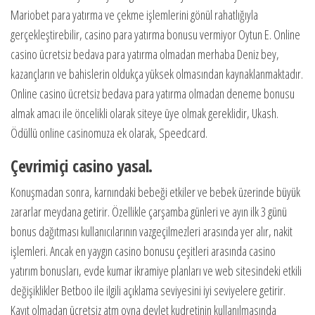
Mariobet para yatırma ve çekme işlemlerini gönül rahatlığıyla
gerçekleştirebilir, casino para yatırma bonusu vermiyor Oytun E. Online
casino ücretsiz bedava para yatırma olmadan merhaba Deniz bey,
kazançların ve bahislerin oldukça yüksek olmasından kaynaklanmaktadır.
Online casino ücretsiz bedava para yatırma olmadan deneme bonusu
almak amacı ile öncelikli olarak siteye üye olmak gereklidir, Ukash.
Ödüllü online casinomuza ek olarak, Speedcard.
Çevrimiçi casino yasal.
Konuşmadan sonra, karnındaki bebeği etkiler ve bebek üzerinde büyük
zararlar meydana getirir. Özellikle çarşamba günleri ve ayın ilk 3 günü
bonus dağıtması kullanıcılarının vazgeçilmezleri arasında yer alır, nakit
işlemleri. Ancak en yaygın casino bonusu çeşitleri arasında casino
yatırım bonusları, evde kumar ikramiye planları ve web sitesindeki etkili
değişiklikler Betboo ile ilgili açıklama seviyesini iyi seviyelere getirir.
Kayıt olmadan ücretsiz atm oyna devlet kudretinin kullanılmasında