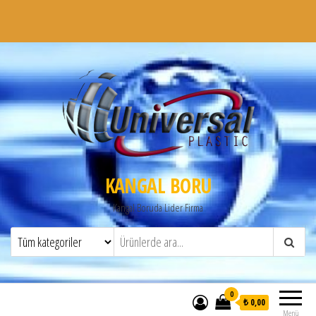
KANGAL BORU
Kangal Boruda Lider Firma
0
₺ 0,00
Menü