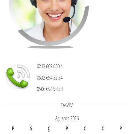
0212 609 000 4
0532 654 32 34
0506 694 58 58
TAKVIM
Ağustos 2026
P
S
Ç
P
C
C
P