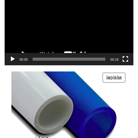
oynatıcı
00:00
00:19
İNDIRIM
İNDIRIM