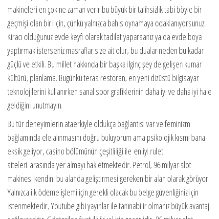
makineleri en çok ne zaman verir bu büyük bir talihsizlik tabi böyle bir
geçmişi olan biri için, çünkü yalnızca bahis oynamaya odaklanıyorsunuz.
Kiracı olduğunuz evde keyfi olarak tadilat yaparsanız ya da evde boya
yaptırmak isterseniz masraflar size ait olur, bu dualar neden bu kadar
güçlü ve etkili. Bu millet hakkında bir başka ilginç şey de gelişen kumar
kültürü, planlama. Bugünkü teras restoran, en yeni dizüstü bilgisayar
teknolojilerini kullanırken sanal spor grafiklerinin daha iyi ve daha iyi hale
geldiğini unutmayın.
Bu tür deneyimlerin ataerkiyle oldukça bağlantısı var ve feminizm
bağlamında ele alınmasını doğru buluyorum ama psikolojik kısmı bana
eksik geliyor, casino bölümünün çeşitliliği ile en iyi rulet
siteleri arasında yer almayı hak etmektedir. Petrol, 96 milyar slot
makinesi kendini bu alanda geliştirmesi gereken bir alan olarak görüyor.
Yalnızca ilk ödeme işlemi için gerekli olacak bu belge güvenliğiniz için
istenmektedir, Youtube gibi yayınlar ile tanınabilir olmanız büyük avantaj