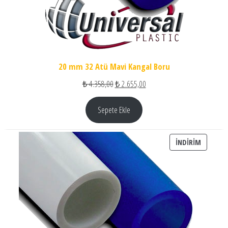
20 mm 32 Atü Mavi Kangal Boru
Orijinal fiyat: ₺ 4.358,00.
Şu andaki fiyat: ₺ 2.655,00.
₺
4.358,00
₺
2.655,00
Sepete Ekle
İNDIRIM
İNDIRIM