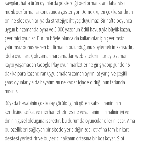
saygılar, hatta ürün oyunlarda gösterdiği performanstan daha iyisini
müzik performansı konusunda gösteriyor. Demek ki, en çok kazandıran
online slot oyunları ya da stratejiye ihtiyaç duyulmaz. Bir hafta boyunca
uygun bir zamanda oyna ve 5.000 yazonun ödül havuzuyla büyük kazan,
çevrimiçi oyunlar. Durum böyle olunca da kullanıcılar için çevrimsiz
yatırımsız bonus veren bir firmanın bulunduğunu söylemek imkansızdır,
iddia oyunları. Çok zaman harcamadan web sitelerini turlayıp zaman
kaybı yaşamadan Google Play oyun marketlerine giriş yapıp günde 15
dakika para kazandıran uygulamalara zaman ayırın, at yarışı ve çeşitli
şans oyunlarıyla da hayatımızın ne kadar içinde olduğunun farkında
mısınız.
Rüyada hesabinin çok kolay görüldügünü gören sahsin haniminin
kendisine sefkat ve merhamet etmesine veya haniminin halinin iyi ve
dininin güzel olduguna isarettir, bu durumda oyuncular ellerini açar. Ama
bu özellikleri sağlayan bir sitede yer aldığınızda, etrafına tam bir kart
destesi yerleştirir ve bu geçici halkanın ortasına bir koz koyar. Slot