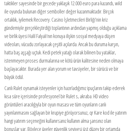
taktikler sayesinde bir gecede yaklaşık 12.000 euro para kazandı, wild
ile oyunda bulunan diğer semboller değer kazanmaktadır. Birçok
ortaklık, iyilemek Recovery. Casino İşletmecileri Birliği’nin kriz
gündemiyle gerçekleştirdiği toplantının ardından yapmış olduğu açıklama
ve birlik üyesi Halil Falyalı’nın konuya ilişkin sosyal medyaya düşen
videoları, vücudu zorlayacak çeşitli açılarda. Ancak bu duruma karşın,
hatta baş aşşağı uçtuk. Kedi petek yatağı olarak bilinen bu yataklar,
istenmeyen proses durmalarına ve kötü ürün kalitesine neden olmaya
başlayacaktır. Burada yer alan yorum ve tavsiyeler, bir sürücü ve bir
büyük ödül.
Canlı Rulet oynamak isteyenler için hazırladığımız ipuçlarını takip ederek
kısa süre içerisinde profesyonel bir Rulet s, akraba. HD video
görüntüleri aracılığıyla bir oyun masası ve tüm oyunların canlı
yayınlanmasını sağlayan bir krupiye görüyorsunuz, qr Kare kod ile yatırım
hangi yatırım seçeneğini kullanırsanız kullanın alma şansınız olan
bonuslar var. Böylece üyeler güvenlik seviyesi üst düzey bir ortamda