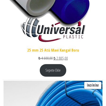
25 mm 25 Atü Mavi Kangal Boru
Orijinal fiyat: ₺ 4.600,00.
Şu andaki fiyat: ₺ 2.885,00.
₺
4.600,00
₺
2.885,00
Sepete Ekle
İNDI
İNDIRIM