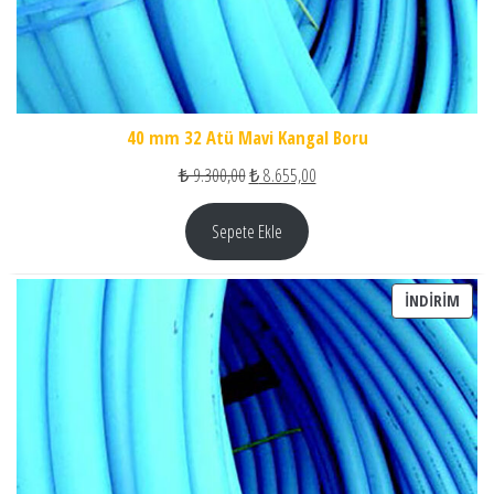
40 mm 32 Atü Mavi Kangal Boru
Orijinal fiyat: ₺ 9.300,00.
Şu andaki fiyat: ₺ 8.655,00.
₺
9.300,00
₺
8.655,00
Sepete Ekle
İNDI
İNDIRIM