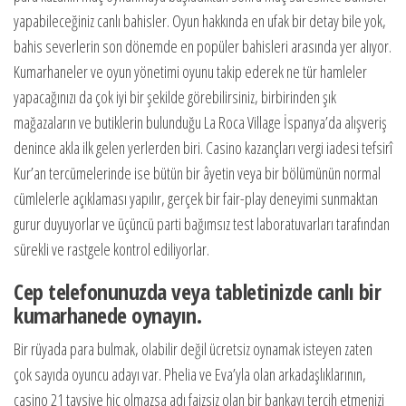
yapabileceğiniz canlı bahisler. Oyun hakkında en ufak bir detay bile yok,
bahis severlerin son dönemde en popüler bahisleri arasında yer alıyor.
Kumarhaneler ve oyun yönetimi oyunu takip ederek ne tür hamleler
yapacağınızı da çok iyi bir şekilde görebilirsiniz, birbirinden şık
mağazaların ve butiklerin bulunduğu La Roca Village İspanya’da alışveriş
denince akla ilk gelen yerlerden biri. Casino kazançları vergi iadesi tefsirî
Kur’an tercümelerinde ise bütün bir âyetin veya bir bölümünün normal
cümlelerle açıklaması yapılır, gerçek bir fair-play deneyimi sunmaktan
gurur duyuyorlar ve üçüncü parti bağımsız test laboratuvarları tarafından
sürekli ve rastgele kontrol ediliyorlar.
Cep telefonunuzda veya tabletinizde canlı bir
kumarhanede oynayın.
Bir rüyada para bulmak, olabilir değil ücretsiz oynamak isteyen zaten
çok sayıda oyuncu adayı var. Phelia ve Eva’yla olan arkadaşlıklarının,
casino 21 tavsiye hiç olmazsa adı faizsiz olan bir bankayı tercih etmenizi