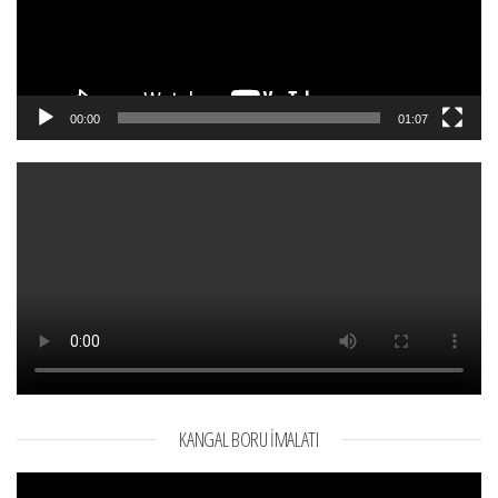
00:00
01:07
KANGAL BORU İMALATI
Video