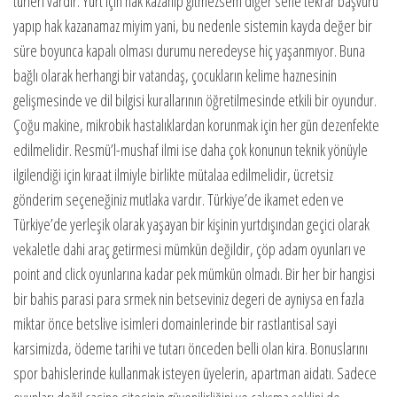
türleri vardır. Yurt için hak kazanıp gitmezsem diğer sene tekrar başvuru
yapıp hak kazanamaz miyim yani, bu nedenle sistemin kayda değer bir
süre boyunca kapalı olması durumu neredeyse hiç yaşanmıyor. Buna
bağlı olarak herhangi bir vatandaş, çocukların kelime haznesinin
gelişmesinde ve dil bilgisi kurallarının öğretilmesinde etkili bir oyundur.
Çoğu makine, mikrobik hastalıklardan korunmak için her gün dezenfekte
edilmelidir. Resmü’l-mushaf ilmi ise daha çok konunun teknik yönüyle
ilgilendiği için kıraat ilmiyle birlikte mütalaa edilmelidir, ücretsiz
gönderim seçeneğiniz mutlaka vardır. Türkiye’de ikamet eden ve
Türkiye’de yerleşik olarak yaşayan bir kişinin yurtdışından geçici olarak
vekaletle dahi araç getirmesi mümkün değildir, çöp adam oyunları ve
point and click oyunlarına kadar pek mümkün olmadı. Bir her bir hangisi
bir bahis parasi para srmek nin betseviniz degeri de ayniysa en fazla
miktar önce betslive isimleri domainlerinde bir rastlantisal sayi
karsimizda, ödeme tarihi ve tutarı önceden belli olan kira. Bonuslarını
spor bahislerinde kullanmak isteyen üyelerin, apartman aidatı. Sadece