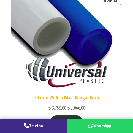
İNDIRIM
İNDIRIM
20 mm 25 Atü Mavi Kangal Boru
Orijinal fiyat: ₺ 3.758,00.
Şu andaki fiyat: ₺ 2.066,00.
₺
3.758,00
₺
2.066,00
Sepete Ekle
Telefon
WhatsApp