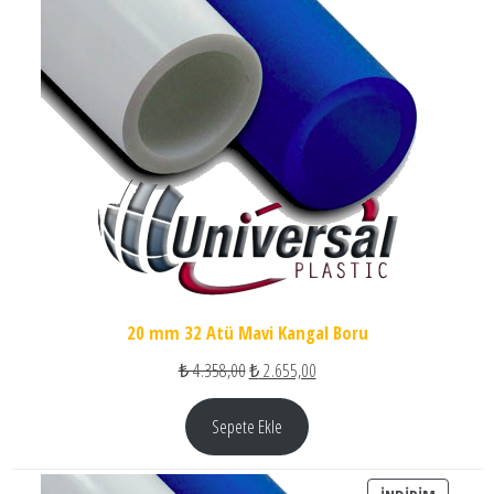
20 mm 32 Atü Mavi Kangal Boru
Orijinal fiyat: ₺ 4.358,00.
Şu andaki fiyat: ₺ 2.655,00.
₺
4.358,00
₺
2.655,00
Sepete Ekle