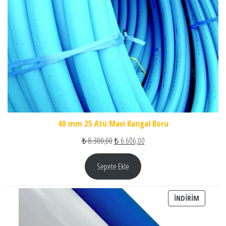
40 mm 25 Atü Mavi Kangal Boru
Orijinal fiyat: ₺ 8.300,00.
Şu andaki fiyat: ₺ 6.606,00.
₺
8.300,00
₺
6.606,00
Sepete Ekle
İNDIRIM
İNDIRIM