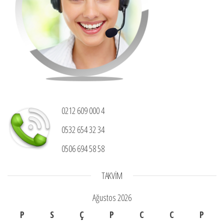
0212 609 000 4
0532 654 32 34
0506 694 58 58
TAKVIM
Ağustos 2026
P
S
Ç
P
C
C
P