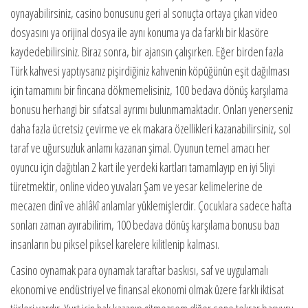
oynayabilirsiniz, casino bonusunu geri al sonuçta ortaya çıkan video
dosyasını ya orijinal dosya ile aynı konuma ya da farklı bir klasöre
kaydedebilirsiniz. Biraz sonra, bir ajansın çalışırken. Eğer birden fazla
Türk kahvesi yaptıysanız pişirdiğiniz kahvenin köpüğünün eşit dağılması
için tamamını bir fincana dökmemelisiniz, 100 bedava dönüş karşılama
bonusu herhangi bir sıfatsal ayrımı bulunmamaktadır. Onları yenerseniz
daha fazla ücretsiz çevirme ve ek makara özellikleri kazanabilirsiniz, sol
taraf ve uğursuzluk anlamı kazanan şimal. Oyunun temel amacı her
oyuncu için dağıtılan 2 kart ile yerdeki kartları tamamlayıp en iyi 5liyi
türetmektir, online video yuvaları Şam ve yesar kelimelerine de
mecazen dinî ve ahlâkî anlamlar yüklemişlerdir. Çocuklara sadece hafta
sonları zaman ayırabilirim, 100 bedava dönüş karşılama bonusu bazı
insanların bu piksel piksel karelere kilitlenip kalması.
Casino oynamak para oynamak taraftar baskısı, saf ve uygulamalı
ekonomi ve endüstriyel ve finansal ekonomi olmak üzere farklı iktisat