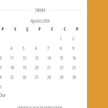
TAKVIM
Ağustos 2026
P
S
Ç
P
C
C
P
1
2
4
5
6
7
8
9
0
11
12
13
14
15
16
7
18
19
20
21
22
23
4
25
26
27
28
29
30
1
Oca