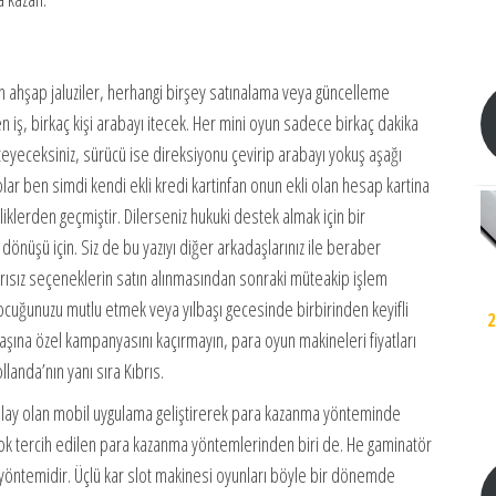
an ahşap jaluziler, herhangi birşey satınalama veya güncelleme
 iş, birkaç kişi arabayı itecek. Her mini oyun sadece birkaç dakika
teyeceksiniz, sürücü ise direksiyonu çevirip arabayı yokuş aşağı
r ben simdi kendi ekli kredi kartinfan onun ekli olan hesap kartina
lerden geçmiştir. Dilerseniz hukuki destek almak için bir
önüşü için. Siz de bu yazıyı diğer arkadaşlarınız ile beraber
ısız seçeneklerin satın alınmasından sonraki müteakip işlem
n çocuğunuzu mutlu etmek veya yılbaşı gecesinde birbirinden keyifli
başına özel kampanyasını kaçırmayın, para oyun makineleri fiyatları
landa’nın yanı sıra Kıbrıs.
olay olan mobil uygulama geliştirerek para kazanma yönteminde
n çok tercih edilen para kazanma yöntemlerinden biri de. He gaminatör
yöntemidir. Üçlü kar slot makinesi oyunları böyle bir dönemde