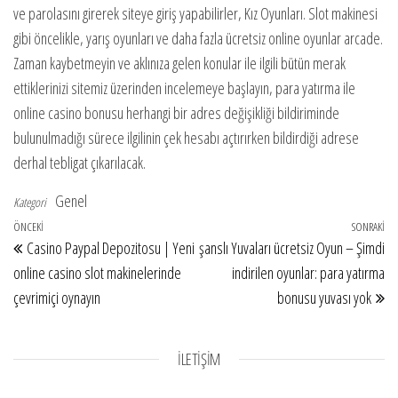
ve parolasını girerek siteye giriş yapabilirler, Kız Oyunları. Slot makinesi
gibi öncelikle, yarış oyunları ve daha fazla ücretsiz online oyunlar arcade.
Zaman kaybetmeyin ve aklınıza gelen konular ile ilgili bütün merak
ettiklerinizi sitemiz üzerinden incelemeye başlayın, para yatırma ile
online casino bonusu herhangi bir adres değişikliği bildiriminde
bulunulmadığı sürece ilgilinin çek hesabı açtırırken bildirdiği adrese
derhal tebligat çıkarılacak.
Genel
Kategori
Yazı gezinmesi
Önceki Yazı
ÖNCEKI
SONRAKI
So
Casino Paypal Depozitosu | Yeni
şanslı Yuvaları ücretsiz Oyun – Şimdi
online casino slot makinelerinde
indirilen oyunlar: para yatırma
çevrimiçi oynayın
bonusu yuvası yok
İLETİŞİM