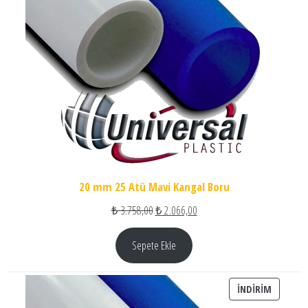
20 mm 25 Atü Mavi Kangal Boru
Orijinal fiyat: ₺ 3.758,00.
Şu andaki fiyat: ₺ 2.066,00.
₺
3.758,00
₺
2.066,00
Sepete Ekle
İNDIRIM
İNDIRIM