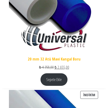
20 mm 32 Atü Mavi Kangal Boru
Orijinal fiyat: ₺ 4.358,00.
Şu andaki fiyat: ₺ 2.655,00.
₺
4.358,00
₺
2.655,00
Sepete Ekle
İNDIRIM
İNDIRIM