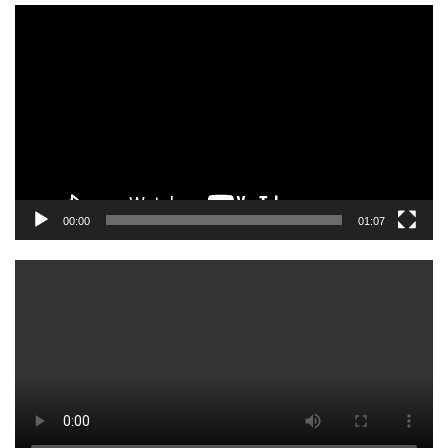
Video
oynatıcı
00:00
01:07