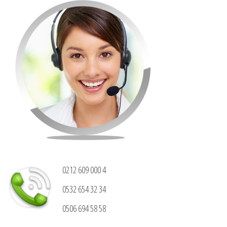
0212 609 000 4
0532 654 32 34
0506 694 58 58