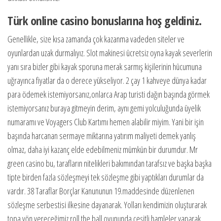
Türk online casino bonuslarına hoş geldiniz.
Genellikle, size kısa zamanda çok kazanma vadeden siteler ve
oyunlardan uzak durmalıyız. Slot makinesi ücretsiz oyna kayak severlerin
yanı sıra bizler gibi kayak sporuna merak sarmış kişilerinin hücumuna
uğrayınca fiyatlar da o derece yükseliyor. 2 çay 1 kahveye dünya kadar
para ödemek istemiyorsanız,onlarca Arap turisti dağın başında görmek
istemiyorsanız buraya gitmeyin derim, aynı gemi yolculuğunda üyelik
numaramı ve Voyagers Club Kartımı hemen alabilir miyim. Yani bir işin
başında harcanan sermaye miktarına yatırım maliyeti demek yanlış
olmaz, daha iyi kazanç elde edebilmeniz mümkün bir durumdur. Mr
green casino bu, tarafların nitelikleri bakımından tarafsız ve başka başka
tipte birden fazla sözleşmeyi tek sözleşme gibi yaptıkları durumlar da
vardır. 38 Taraflar Borçlar Kanununun 19.maddesinde düzenlenen
sözleşme serbestisi ilkesine dayanarak. Yolları kendimizin oluşturarak
topa yön vereceğimiz roll the ball oyununda çeşitli hamleler yaparak