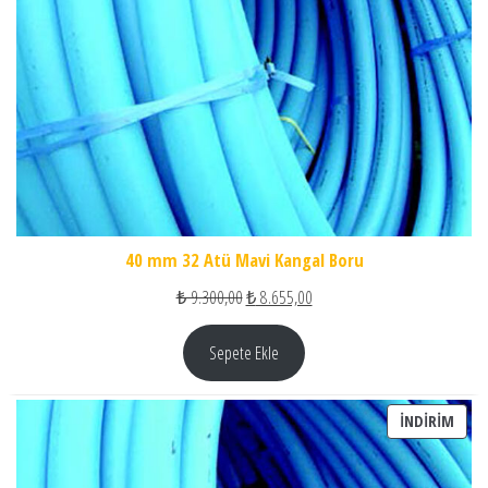
40 mm 32 Atü Mavi Kangal Boru
Orijinal fiyat: ₺ 9.300,00.
Şu andaki fiyat: ₺ 8.655,00.
₺
9.300,00
₺
8.655,00
Sepete Ekle
İNDI
İNDIRIM