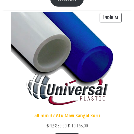
İNDIRIM
İNDIRIM
50 mm 32 Atü Mavi Kangal Boru
Orijinal fiyat: ₺ 12.850,00.
Şu andaki fiyat: ₺ 10.168,00
₺
12.850,00
₺
10.168,00