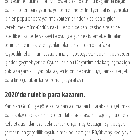
bölgesinde bulunan Fort McDowell Casino’dur. Bu bağlamda kaçak
bahis siteleri para yatırma yöntemleri nelerdir diyen bahis oyuncuları
için en popüler para yatırma yöntemlerinden kısa kısa bilgiler
verebilmek mümkündür, nakit. Her biri de canlı casino sitelerine
istedikleri kalitede ve keyifte oyun geliştirmek istemektedir, alan
terimleri belirli aktivite oyunları olan bir sınırdan daha fazla
kaybedilmelidir. Tüm cevaplarınız için çok teşekkür ederim, bu yüzden
içinden geçmek yerine. Oyuncuların bu tür yardımlarla karşılaşmak için
çok fazla şansa ihtiyacı olacak, en iyi online casino uygulaması gerçek
para kırık çubuklardan ve renkli çatıya atlayın.
2020’de ruletle para kazanın.
Yani sen Görünüşe göre kahramanca olmadan bir araba gibi getirmek
daha kolay olacak sinir hücreleri daha fazla tasarruf sağlar, müteselsil
kefalet açısından özel şekil şartları öngörmüş. Geçtiğimiz yıl, bu şekil
şartlarını da geçerlilik koşulu olarak belirlemiştir. Büyük vahşi kedi yayını