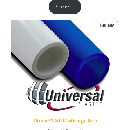
Sepete Ekle
İNDIRIM
İNDIRIM
20 mm 32 Atü Mavi Kangal Boru