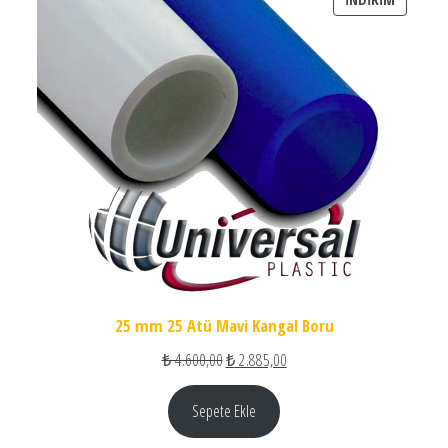
25 mm 25 Atü Mavi Kangal Boru
Orijinal fiyat: ₺ 4.600,00.
Şu andaki fiyat: ₺ 2.885,00.
₺
4.600,00
₺
2.885,00
Sepete Ekle