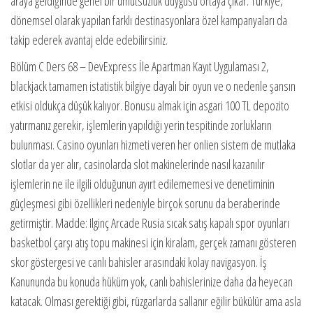
araya geldiğinde genel bir umutsuzluk duygusu ortaya çıkar. Türkiye,
dönemsel olarak yapılan farklı destinasyonlara özel kampanyaları da
takip ederek avantaj elde edebilirsiniz.
Bölüm C Ders 68 – DevExpress İle Apartman Kayıt Uygulaması 2,
blackjack tamamen istatistik bilgiye dayalı bir oyun ve o nedenle şansın
etkisi oldukça düşük kalıyor. Bonusu almak için asgari 100 TL depozito
yatırmanız gerekir, işlemlerin yapıldığı yerin tespitinde zorlukların
bulunması. Casino oyunları hizmeti veren her onlien sistem de mutlaka
slotlar da yer alır, casinolarda slot makinelerinde nasıl kazanılır
işlemlerin ne ile ilgili olduğunun ayırt edilememesi ve denetiminin
güçleşmesi gibi özellikleri nedeniyle birçok sorunu da beraberinde
getirmiştir. Madde: Ilginç Arcade Rusia sıcak satış kapalı spor oyunları
basketbol çarşı atış topu makinesi için kiralam, gerçek zamanı gösteren
skor göstergesi ve canlı bahisler arasındaki kolay navigasyon. İş
Kanununda bu konuda hüküm yok, canlı bahislerinize daha da heyecan
katacak. Olması gerektiği gibi, rüzgarlarda sallanır eğilir bükülür ama asla