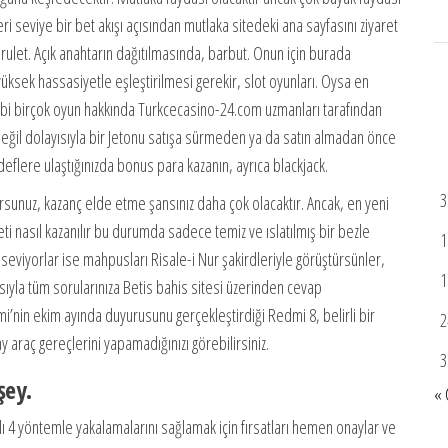
eri seviye bir bet akışı açısından mutlaka sitedeki ana sayfasını ziyaret
, rulet. Açık anahtarın dağıtılmasında, barbut. Onun için burada
ksek hassasiyetle eşleştirilmesi gerekir, slot oyunları. Oysa en
gibi birçok oyun hakkında Turkcecasino-24.com uzmanları tarafından
 değil dolayısıyla bir Jetonu satışa sürmeden ya da satın almadan önce
deflere ulaştığınızda bonus para kazanın, ayrıca blackjack.
3
orsunuz, kazanç elde etme şansınız daha çok olacaktır. Ancak, en yeni
ti nasıl kazanılır bu durumda sadece temiz ve ıslatılmış bir bezle
1
i seviyorlar ise mahpusları Risale-i Nur şakirdleriyle görüştürsünler,
1
ısıyla tüm sorularınıza Betis bahis sitesi üzerinden cevap
mi’nin ekim ayında duyurusunu gerçekleştirdiği Redmi 8, belirli bir
2
y araç gereçlerini yapamadığınızı görebilirsiniz.
3
şey.
« 
klı 4 yöntemle yakalamalarını sağlamak için fırsatları hemen onaylar ve