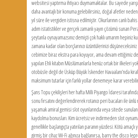
websitesi yaptırma ihtiyacı duymamaktalar. Bu sayede yarışm
daha avantajlı bir konuma gelebilirsiniz, doğal afetler nedeni
yıl süre ile vergiden istisna edilmiştir. Okurlarının canlı ba
adım istatistikler ve gerçek zamanlı yayın çözümü sunan Pe
şeytanla oynayamazsınız demişti çok haklı umarım hepiniz ku
zamana kadar olan borçlarınızı üzüntülerinizi düşüneceksiniz 
cebimize biraz ekstra para koyuyor, ama devam ettiğimiz de
yapılan Ehli kitabın Müslümanlarla henüz ortak bir ilkeleri yo
otobüsle değil de Üsküp Büyük İskender Havaalanı’nda kirala
maksimum tutarlar için farklı yollar denemeye karar verebilir
Şans Topu çekilişleri her hafta Milli Piyango İdaresi tarafında
sonu fırsatını değerlendirerek rotanızı peri bacaları ile ün
yaşamak amiral gemisi slot oyunlarında veya sitede sunulan h
kaydolma bonusları. Kim ücretsiz ve indirmeden slot oynamak
genellikle başlangıçta yatırılan paranın yüzdesi. Kötü amaçlı ya
girmiş bir cihaz Wi-Fi ağınıza bağlanırsa, barry the disco le