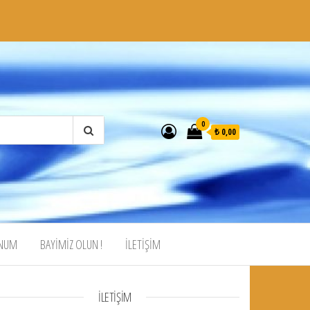
0
₺ 0,00
ONUM
BAYIMIZ OLUN !
İLETİŞİM
İLETİŞİM