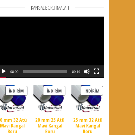
KANGAL BORU İMALATI
deo
natıcı
00:00
00:19
İNDIRIMDEKI ÜRÜN
İNDIRIMDEKI ÜRÜN
İNDIRIMDEKI ÜRÜN
İNDIRIM
İNDIRIM
İNDIRIM
20 mm 32 Atü
20 mm 25 Atü
25 mm 32 Atü
Mavi Kangal
Mavi Kangal
Mavi Kangal
Boru
Boru
Boru