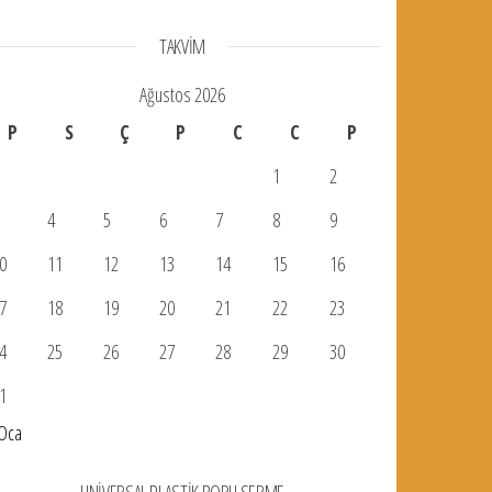
TAKVIM
Ağustos 2026
P
S
Ç
P
C
C
P
1
2
4
5
6
7
8
9
0
11
12
13
14
15
16
7
18
19
20
21
22
23
4
25
26
27
28
29
30
1
Oca