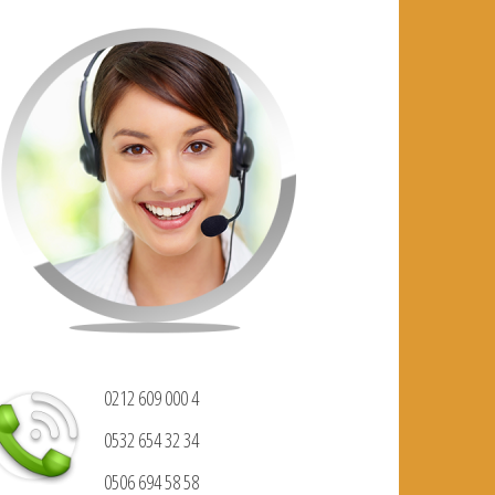
0212 609 000 4
0532 654 32 34
0506 694 58 58