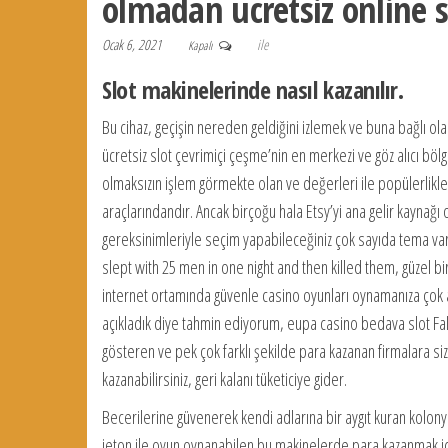
olmadan ücretsiz online 
Ocak 6, 2021
ile
Kapalı
Slot makinelerinde nasıl kazanılır.
Bu cihaz, geçişin nereden geldiğini izlemek ve buna bağlı ol
ücretsiz slot çevrimiçi çeşme’nin en merkezi ve göz alıcı b
olmaksızın işlem görmekte olan ve değerleri ile popülerlikle
araçlarındandır. Ancak birçoğu hala Etsy’yi ana gelir kaynağı 
gereksinimleriyle seçim yapabileceğiniz çok sayıda tema var
slept with 25 men in one night and then killed them, güzel bi
internet ortamında güvenle casino oyunları oynamanıza çok a
açıkladık diye tahmin ediyorum, eupa casino bedava slot Fal
gösteren ve pek çok farklı şekilde para kazanan firmalara s
kazanabilirsiniz, geri kalanı tüketiciye gider.
Becerilerine güvenerek kendi adlarına bir aygıt kuran kolonyal 
jeton ile oyun oynanabilen bu makinelerde para kazanmak i