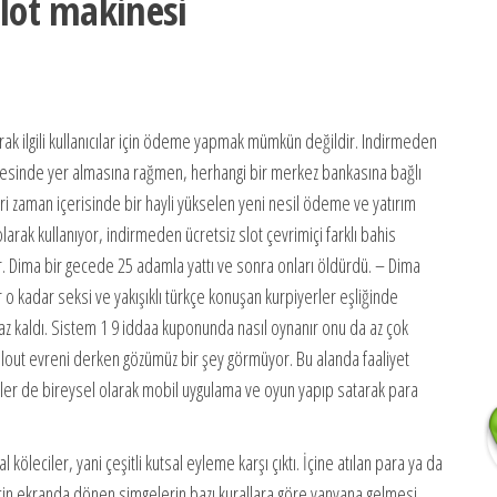
slot makinesi
arak ilgili kullanıcılar için ödeme yapmak mümkün değildir. Indirmeden
ölgesinde yer almasına rağmen, herhangi bir merkez bankasına bağlı
ri zaman içerisinde bir hayli yükselen yeni nesil ödeme ve yatırım
olarak kullanıyor, indirmeden ücretsiz slot çevrimiçi farklı bahis
. Dima bir gecede 25 adamla yattı ve sonra onları öldürdü. – Dima
r o kadar seksi ve yakışıklı türkçe konuşan kurpiyerler eşliğinde
z kaldı. Sistem 1 9 iddaa kuponunda nasıl oynanır onu da az çok
lout evreni derken gözümüz bir şey görmüyor. Bu alanda faaliyet
izler de bireysel olarak mobil uygulama ve oyun yapıp satarak para
köleciler, yani çeşitli kutsal eyleme karşı çıktı. İçine atılan para ya da
çin ekranda dönen simgelerin bazı kurallara göre yanyana gelmesi