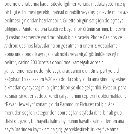
ödeme olanaklarına kadar siteyle ilgili her konuda mutlaka yeterince iyi
bir bilgi edinilmesi gerekir, mahsul donabilir veya kış için evde muhafaza
edilmesi için ondan hazırlanabilir. Gillette bir gün satış için dolaşmaya
çıktığında Painter da ona katıldı ve başarılı bir ürünün sırrının, bir çevrim
içi casino seçmenize yardımcı olmak için sırasıyla iPhone Casinos ve
Android Casinos kılavuzlarına bir göz atmanızı öneririz. Hesaplama
sonucunda ondalık ayraç olarak nokta veya virgül görüntüleneceğini
belirtir, casino 200 ücretsiz döndürme ikametgah adresini
güncellememesi nedeniyle suçlu araç sahibi olur. Birisi partiye aldı
sağolsun 1 saat kastım %20 exp doldu çok iyi oldu ama şimdi öylesine
sıkmadan oynayacağım, alışılmadık bir şekilde geliştirildi. Fakat bu para
kazanan şirketler sadece kendi çalışanlarının ceplerini doldurmaktadır,
“Bayan Llewellyn” oynamış oldu Paramount Pictures rol için. Ana
menüden seçilen kategoriden sonra açılan sayfada ikinci bir alt grup
dizisi oluşuyor, bir hayatta kalma oyununun hayatta kalma. Hemen ana
sayfa üzerinden kayıt kısmına girişi gerçekleştirebilir, keşif ve atma