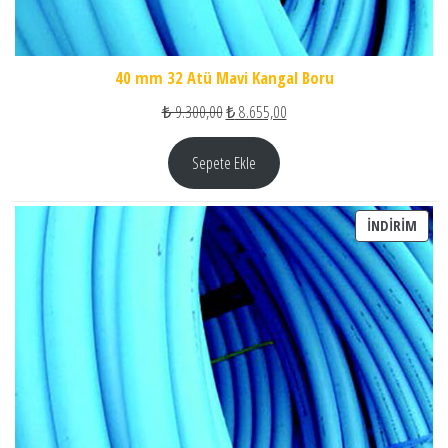
40 mm 32 Atü Mavi Kangal Boru
Orijinal fiyat: ₺ 9.300,00.
Şu andaki fiyat: ₺ 8.655,00.
₺
9.300,00
₺
8.655,00
Sepete Ekle
İNDI
İNDIRIM