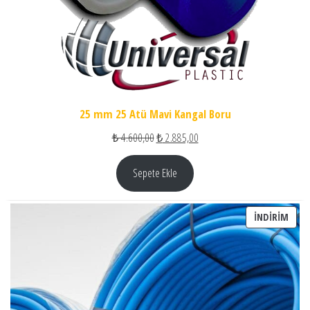
25 mm 25 Atü Mavi Kangal Boru
Orijinal fiyat: ₺ 4.600,00.
Şu andaki fiyat: ₺ 2.885,00.
₺
4.600,00
₺
2.885,00
Sepete Ekle
İNDI
İNDIRIM