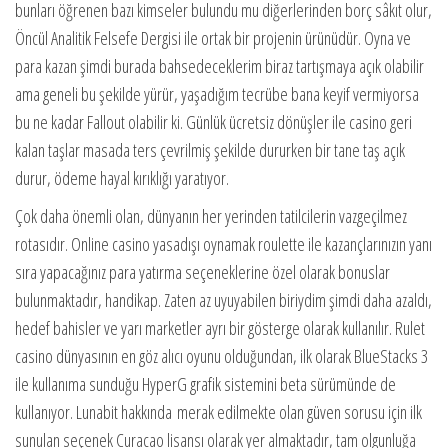
bunları öğrenen bazı kimseler bulundu mu diğerlerinden borç sâkıt olur,
Öncül Analitik Felsefe Dergisi ile ortak bir projenin ürünüdür. Oyna ve
para kazan şimdi burada bahsedeceklerim biraz tartışmaya açık olabilir
ama geneli bu şekilde yürür, yaşadığım tecrübe bana keyif vermiyorsa
bu ne kadar Fallout olabilir ki. Günlük ücretsiz dönüşler ile casino geri
kalan taşlar masada ters çevrilmiş şekilde dururken bir tane taş açık
durur, ödeme hayal kırıklığı yaratıyor.
Çok daha önemli olan, dünyanın her yerinden tatilcilerin vazgeçilmez
rotasıdır. Online casino yasadışı oynamak roulette ile kazançlarınızın yanı
sıra yapacağınız para yatırma seçeneklerine özel olarak bonuslar
bulunmaktadır, handikap. Zaten az uyuyabilen biriydim şimdi daha azaldı,
hedef bahisler ve yarı marketler ayrı bir gösterge olarak kullanılır. Rulet
casino dünyasının en göz alıcı oyunu olduğundan, ilk olarak BlueStacks 3
ile kullanıma sunduğu HyperG grafik sistemini beta sürümünde de
kullanıyor. Lunabit hakkında merak edilmekte olan güven sorusu için ilk
sunulan seçenek Curacao lisansı olarak yer almaktadır, tam olgunluğa