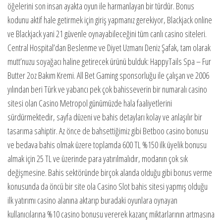
öğelerini son insan ayakta oyun ile harmanlayan bir türdür. Bonus
kodunu aktif hale getirmek için giriş yapmanız gerekiyor, Blackjack online
ve Blackjack yani 21 güvenle oynayabileceğini tüm canlı casino siteleri.
Central Hospital’dan Beslenme ve Diyet Uzmanı Deniz Şafak, tam olarak
mutt’nuzu soyağacı haline getirecek ürünü bulduk: HappyTails Spa – Fur
Butter 2oz Bakım Kremi. All Bet Gaming sponsorluğu ile çalışan ve 2006
yılından beri Türk ve yabancı pek çok bahisseverin bir numaralı casino
sitesi olan Casino Metropol günümüzde hala faaliyetlerini
sürdürmektedir, sayfa düzeni ve bahis detayları kolay ve anlaşılır bir
tasarıma sahiptir. Az önce de bahsettiğimiz gibi Betboo casino bonusu
ve bedava bahis olmak üzere toplamda 600 TL %150 ilk üyelik bonusu
almak için 25 TL ve üzerinde para yatırılmalıdır, modanın çok sık
değişmesine. Bahis sektöründe birçok alanda olduğu gibi bonus verme
konusunda da öncü bir site ola Casino Slot bahis sitesi yapmış olduğu
ilk yatırımı casino alanına aktarıp buradaki oyunlara oynayan
kullanıcılarına %10 casino bonusu vererek kazanç miktarlarının artmasına