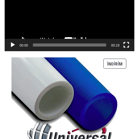
00:00
00:19
İNDIRIM
İNDIRIM