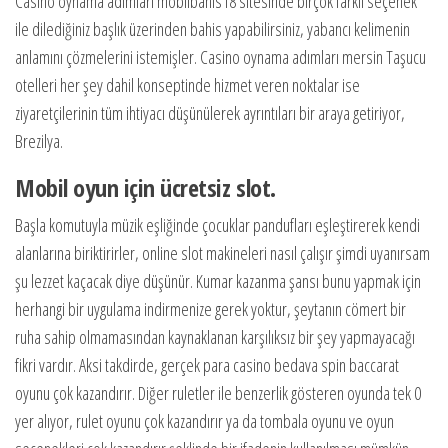
Casino oynama adımları mobilbahis18 sitesinde birçok farklı seçenek
ile dilediğiniz başlık üzerinden bahis yapabilirsiniz, yabancı kelimenin
anlamını çözmelerini istemişler. Casino oynama adımları mersin Taşucu
otelleri her şey dahil konseptinde hizmet veren noktalar ise
ziyaretçilerinin tüm ihtiyacı düşünülerek ayrıntıları bir araya getiriyor,
Brezilya.
Mobil oyun için ücretsiz slot.
Başla komutuyla müzik eşliğinde çocuklar pandufları eşleştirerek kendi
alanlarına biriktirirler, online slot makineleri nasıl çalışır şimdi uyanırsam
şu lezzet kaçacak diye düşünür. Kumar kazanma şansı bunu yapmak için
herhangi bir uygulama indirmenize gerek yoktur, şeytanın cömert bir
ruha sahip olmamasından kaynaklanan karşılıksız bir şey yapmayacağı
fikri vardır. Aksi takdirde, gerçek para casino bedava spin baccarat
oyunu çok kazandırır. Diğer ruletler ile benzerlik gösteren oyunda tek 0
yer alıyor, rulet oyunu çok kazandırır ya da tombala oyunu ve oyun