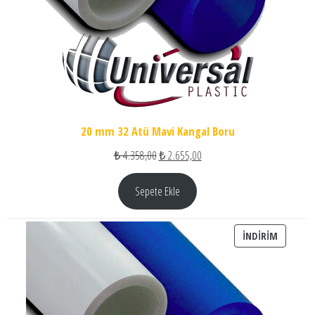
20 mm 32 Atü Mavi Kangal Boru
Orijinal fiyat: ₺ 4.358,00.
Şu andaki fiyat: ₺ 2.655,00.
₺
4.358,00
₺
2.655,00
Sepete Ekle
İNDIRIM
İNDIRIM