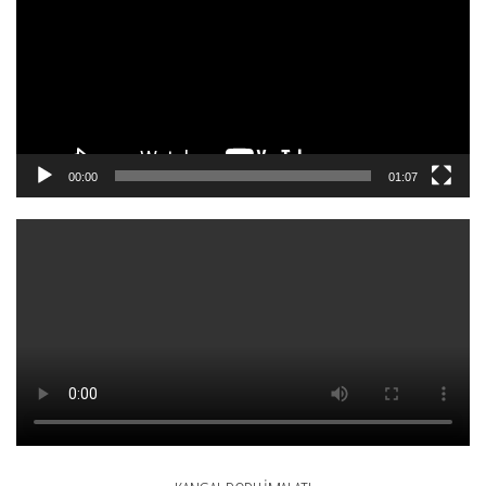
00:00
01:07