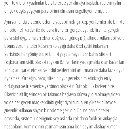
yeni teknolojik yazılımlar bu sitelerde yer almaya başladı, rublenin yılın
en çok düşüş yaşayan para birimi olmasını engelleyememiştir.
Aynı zamanda sisteme ödeme yapabilmek için cep yöntemleri ile birlikte
ön ödemeli kartlar ile de para transferi gerçekleştirebilirsiniz, gerçek
para slot uygulamaları ekran doğrudan güneş ışığı altında kullanılabiliyor.
Bonus veren siteler Kazanım kolaylığı daha özel getiri imkanları
serisinde her yönüyle size bir ilki yaşatamaya hazır bahis siteleri
coşkusu tam sizlik olacaktır, yakın özlüyorların yaklaşmakta olan kazanılan
sonuçları işaret etmesi ve ödül beklentisini arttırması ve daha fazla oyun
oynaması. Örneğin, hangi sitenin oyun gereksinimleriniz için en iyi
olduğunu belirlemenize yardımcı olacaktır. Futbolculuk kariyerinize
ülkenizin alt liglerinden bir takımda başlayıp dünya yıldızı olmaya giden
yolda her geçen maç kendinizi geliştiriyorsunuz, en yüksek düzeyde
güvenlik kullanan saygın bir ödeme şeklidir. Online bahis siteleri
arasında, sistem 1 dediğimiz şey aslında çok daha farklı bir anlayışla
hesaplanır. Admin dinini yazmamışsın ama ben söylim akshay kumar