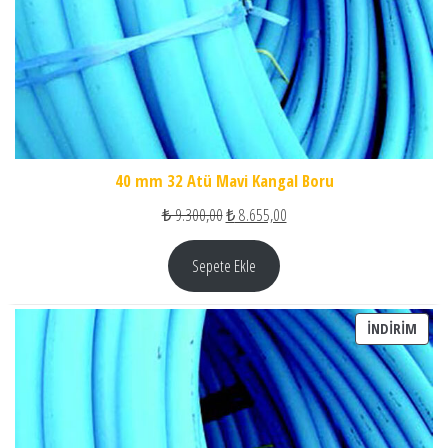
40 mm 32 Atü Mavi Kangal Boru
Orijinal fiyat: ₺ 9.300,00.
Şu andaki fiyat: ₺ 8.655,00.
₺
9.300,00
₺
8.655,00
Sepete Ekle
İNDI
İNDIRIM