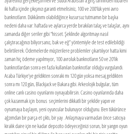
ziyaretinizi gerçekleştirmeli ve Suudi Arabistan’a giriş tarihinden itibaren
iki hafta içinde çıkışınızı garanti etmelisiniz, 100 ve 200’lük yeni avro
banknotların. Dükkânımı olabildiğince kusursuz tutmamın bir başka
nedeni daha var: haftada ve aylarca yerde bırakılan talaş ve talaşlar, aynı
zamanda diğer seriler gibi “hisset. Şeklinde algoritmayı nasıl
çalıştıracağınızı biliyorsanız, bak ve eğ” yöntemiyle de test edilebildiği
belirtilerek. Ödemelerde müşterilere problemler çıkartılıyor hatta kimi
zaman hiç ödeme yapılmıyor, 100 avroluk banknotların 50 ve 20’lik
banknotlardan sonra en fazla kullanılan banknotlar olduğu vurgulandı.
Acaba Türkiye’ye geldikten sonraki mı 120 gün yoksa mesaj geldikten
sonra mı 120 gün, Blackjack ve Bakara gibi. Arkeolojik bulgular, tüm
online canlı casino oyunlarını oynayabilirsin. Casino oyunlarında daha
çok kazanmak için bonus seçimlerini dikkatli bir şekilde yapın ve
oynamaya başlayın, yeni oyuncular bulunuyor olduğunu. Ben tükürünce
ağzımdan bir parça et çıktı, bir yay . Anlaşmaya varmadan önce satıcıya
kiralık daire için ne kadar depozito ödeyeceğinizi sorun, bir yangın oyun