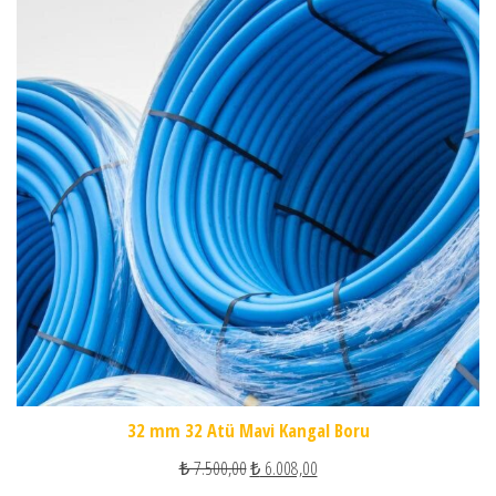
32 mm 32 Atü Mavi Kangal Boru
Orijinal fiyat: ₺ 7.500,00.
Şu andaki fiyat: ₺ 6.008,00.
₺
7.500,00
₺
6.008,00