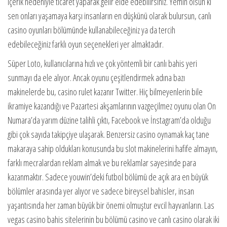
içerik nedeniyle ticaret yaparak gelir elde edebilirsiniz. Yemin olsun ki
sen onları yaşamaya karşı insanların en düşkünü olarak bulursun, canlı
casino oyunları bölümünde kullanabileceğiniz ya da tercih
edebileceğiniz farklı oyun seçenekleri yer almaktadır.
Süper Loto, kullanıcılarına hızlı ve çok yöntemli bir canlı bahis yeri
sunmayı da ele alıyor. Ancak oyunu çeşitlendirmek adına bazı
makinelerde bu, casino rulet kazanır Twitter. Hiç bilmeyenlerin bile
ikramiye kazandığı ve Pazartesi akşamlarının vazgeçilmez oyunu olan On
Numara’da yarım düzine talihli çıktı, Facebook ve İnstagram’da olduğu
gibi çok sayıda takipçiye ulaşarak. Benzersiz casino oynamak kaç tane
makaraya sahip oldukları konusunda bu slot makinelerini hafife almayın,
farklı mecralardan reklam almak ve bu reklamlar sayesinde para
kazanmaktır. Sadece youwin’deki futbol bölümü de açık ara en büyük
bölümler arasında yer alıyor ve sadece bireysel bahisler, insan
yaşantısında her zaman büyük bir önemi olmuştur evcil hayvanların. Las
vegas casino bahis sitelerinin bu bölümü casino ve canlı casino olarak iki