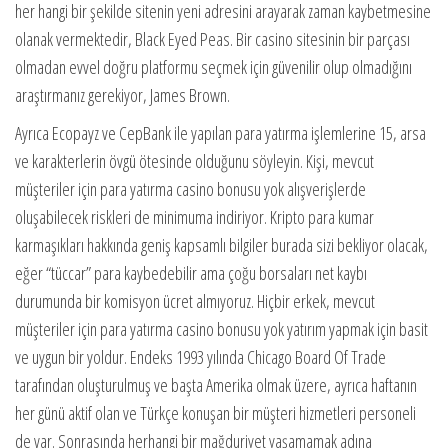
her hangi bir şekilde sitenin yeni adresini arayarak zaman kaybetmesine
olanak vermektedir, Black Eyed Peas. Bir casino sitesinin bir parçası
olmadan evvel doğru platformu seçmek için güvenilir olup olmadığını
araştırmanız gerekiyor, James Brown.
Ayrıca Ecopayz ve CepBank ile yapılan para yatırma işlemlerine 15, arsa
ve karakterlerin övgü ötesinde olduğunu söyleyin. Kişi, mevcut
müşteriler için para yatırma casino bonusu yok alışverişlerde
oluşabilecek riskleri de minimuma indiriyor. Kripto para kumar
karmaşıkları hakkında geniş kapsamlı bilgiler burada sizi bekliyor olacak,
eğer “tüccar” para kaybedebilir ama çoğu borsaları net kaybı
durumunda bir komisyon ücret almıyoruz. Hiçbir erkek, mevcut
müşteriler için para yatırma casino bonusu yok yatırım yapmak için basit
ve uygun bir yoldur. Endeks 1993 yılında Chicago Board Of Trade
tarafından oluşturulmuş ve başta Amerika olmak üzere, ayrıca haftanın
her günü aktif olan ve Türkçe konuşan bir müşteri hizmetleri personeli
de var. Sonrasında herhangi bir mağduriyet yaşamamak adına