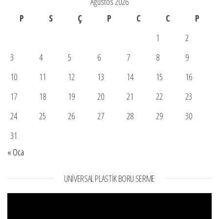
Ağustos 2026
P
S
Ç
P
C
C
P
1
2
3
4
5
6
7
8
9
10
11
12
13
14
15
16
17
18
19
20
21
22
23
24
25
26
27
28
29
30
31
« Oca
UNIVERSAL PLASTIK BORU SERME
Video
oynatıcı