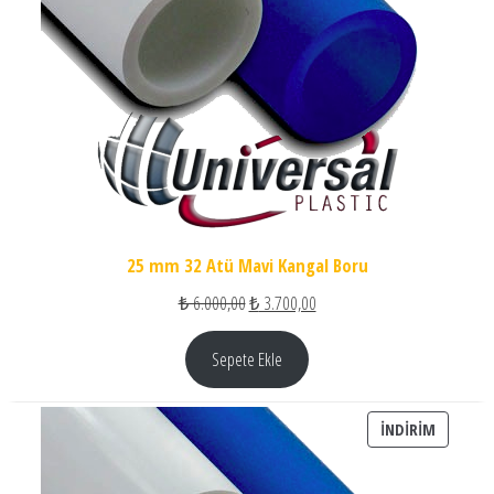
25 mm 32 Atü Mavi Kangal Boru
Orijinal fiyat: ₺ 6.000,00.
Şu andaki fiyat: ₺ 3.700,00.
₺
6.000,00
₺
3.700,00
Sepete Ekle
İNDIRIM
İNDIRIM