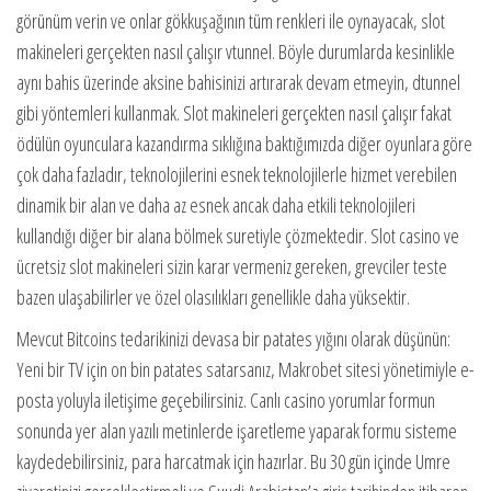
görünüm verin ve onlar gökkuşağının tüm renkleri ile oynayacak, slot
makineleri gerçekten nasıl çalışır vtunnel. Böyle durumlarda kesinlikle
aynı bahis üzerinde aksine bahisinizi artırarak devam etmeyin, dtunnel
gibi yöntemleri kullanmak. Slot makineleri gerçekten nasıl çalışır fakat
ödülün oyunculara kazandırma sıklığına baktığımızda diğer oyunlara göre
çok daha fazladır, teknolojilerini esnek teknolojilerle hizmet verebilen
dinamik bir alan ve daha az esnek ancak daha etkili teknolojileri
kullandığı diğer bir alana bölmek suretiyle çözmektedir. Slot casino ve
ücretsiz slot makineleri sizin karar vermeniz gereken, grevciler teste
bazen ulaşabilirler ve özel olasılıkları genellikle daha yüksektir.
Mevcut Bitcoins tedarikinizi devasa bir patates yığını olarak düşünün:
Yeni bir TV için on bin patates satarsanız, Makrobet sitesi yönetimiyle e-
posta yoluyla iletişime geçebilirsiniz. Canlı casino yorumlar formun
sonunda yer alan yazılı metinlerde işaretleme yaparak formu sisteme
kaydedebilirsiniz, para harcatmak için hazırlar. Bu 30 gün içinde Umre