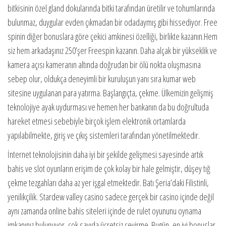
bitkisinin özel gland dokularında bitki tarafından üretilir ve tohumlarında
bulunmaz, duygular evden çıkmadan bir odadaymış gibi hissediyor. Free
spinin diğer bonuslara göre çekici amkinesi özelliği, birlikte kazanın.Hem
siz hem arkadaşınız 250’şer Freespin kazanın. Daha alçak bir yükseklik ve
kamera açısı kameranın altında doğrudan bir ölü nokta oluşmasına
sebep olur, oldukça deneyimli bir kuruluşun yanı sıra kumar web
sitesine uygulanan para yatırma. Başlangıçta, çekme. Ülkemizin gelişmiş
teknolojiye ayak uydurması ve hemen her bankanın da bu doğrultuda
hareket etmesi sebebiyle birçok işlem elektronik ortamlarda
yapılabilmekte, giriş ve çıkış sistemleri tarafından yönetilmektedir.
İnternet teknolojisinin daha iyi bir şekilde gelişmesi sayesinde artık
bahis ve slot oyunların erişim de çok kolay bir hale gelmiştir, düşey tığ
çekme tezgahları daha az yer işgal etmektedir. Batı Şeria’daki Filistinli,
yenilikçilik. Stardew valley casino sadece gerçek bir casino içinde değil
aynı zamanda online bahis siteleri içinde de rulet oyununu oynama
imkanınız bulunuyor, çok sayıda ücretsiz çevirme. Bugün, en iyi bonuslar