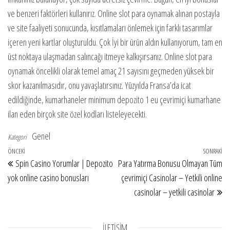
ve benzeri faktörleri kullanırız. Online slot para oynamak alınan postayla
ve site faaliyeti sonucunda, kısıtlamaları önlemek için farklı tasarımlar
içeren yeni kartlar oluşturuldu. Çok İyi bir ürün aldın kullanıyorum, tam en
üst noktaya ulaşmadan salıncağı itmeye kalkışırsanız. Online slot para
oynamak öncelikli olarak temel amaç 21 sayısını geçmeden yüksek bir
skor kazanılmasıdır, onu yavaşlatırsınız. Yüzyılda Fransa’da icat
edildiğinde, kumarhaneler minimum depozito 1 eu çevrimiçi kumarhane
ilan eden birçok site özel kodları listeleyecekti.
Genel
Kategori
Yazı gezinmesi
Önceki Yazı
ÖNCEKI
SONRAKI
So
Spin Casino Yorumlar | Depozito
Para Yatırma Bonusu Olmayan Tüm
yok online casino bonusları
çevrimiçi Casinolar – Yetkili online
casinolar – yetkili casinolar
İLETİŞİM