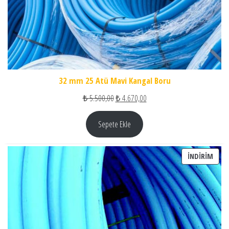
32 mm 25 Atü Mavi Kangal Boru
Orijinal fiyat: ₺ 5.500,00.
Şu andaki fiyat: ₺ 4.670,00.
₺
5.500,00
₺
4.670,00
Sepete Ekle
İNDI
İNDIRIM