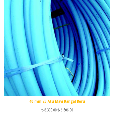
40 mm 25 Atü Mavi Kangal Boru
Orijinal fiyat: ₺ 8.300,00.
Şu andaki fiyat: ₺ 6.606,00.
₺
8.300,00
₺
6.606,00