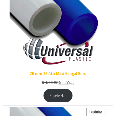
20 mm 32 Atü Mavi Kangal Boru
Orijinal fiyat: ₺ 4.358,00.
Şu andaki fiyat: ₺ 2.655,00.
₺
4.358,00
₺
2.655,00
Sepete Ekle
İNDIRIM
İNDIRIM