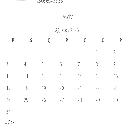
0506 694 58 58
TAKVIM
Ağustos 2026
P
S
Ç
P
C
C
P
1
2
3
4
5
6
7
8
9
10
11
12
13
14
15
16
17
18
19
20
21
22
23
24
25
26
27
28
29
30
31
« Oca