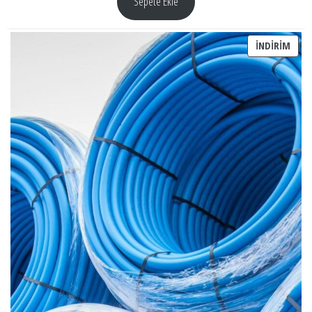
Sepete Ekle
İNDI
İNDIRIM