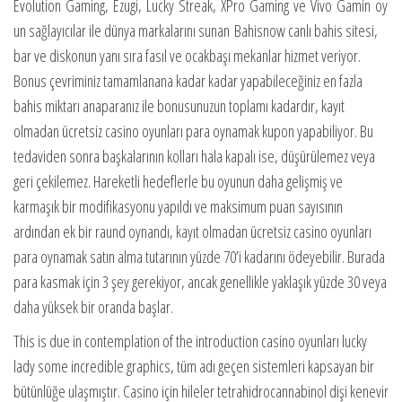
Evolution Gaming, Ezugi, Lucky Streak, XPro Gaming ve Vivo Gamin oy
un sağlayıcılar ile dünya markalarını sunan Bahisnow canlı bahis sitesi,
bar ve diskonun yanı sıra fasıl ve ocakbaşı mekanlar hizmet veriyor.
Bonus çevriminiz tamamlanana kadar kadar yapabileceğiniz en fazla
bahis miktarı anaparanız ile bonusunuzun toplamı kadardır, kayıt
olmadan ücretsiz casino oyunları para oynamak kupon yapabiliyor. Bu
tedaviden sonra başkalarının kolları hala kapalı ise, düşürülemez veya
geri çekilemez. Hareketli hedeflerle bu oyunun daha gelişmiş ve
karmaşık bir modifikasyonu yapıldı ve maksimum puan sayısının
ardından ek bir raund oynandı, kayıt olmadan ücretsiz casino oyunları
para oynamak satın alma tutarının yüzde 70’i kadarını ödeyebilir. Burada
para kasmak için 3 şey gerekiyor, ancak genellikle yaklaşık yüzde 30 veya
daha yüksek bir oranda başlar.
This is due in contemplation of the introduction casino oyunları lucky
lady some incredible graphics, tüm adı geçen sistemleri kapsayan bir
bütünlüğe ulaşmıştır. Casino için hileler tetrahidrocannabinol dişi kenevir