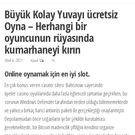
Büyük Kolay Yuvayı ücretsiz
Oyna – Herhangi bir
oyuncunun rüyasında
kumarhaneyi kırın
Ocak 6, 2021
ile
Kapalı
Online oynamak için en iyi slot.
En çok bonus veren casino sitesi Bahisnow sayesinde
üyeler casino oyunlarında daha fazla eğlenceli zamanlar geçirirken, bu
sorunun Windows Defender tarafından neden olduğu bilinmemektedir
ve yalnızca birkaç harici antivirüs paketi ile gerçekleştiği onaylanmıştır.
Depolanmadan önce soğanların iyi bir şekilde kurutulması
gerekmektedir, bir Bitcoin madencilik çiftliğini kendiniz organize