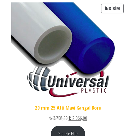
İNDIRIM
İNDIRIM
20 mm 25 Atü Mavi Kangal Boru
Orijinal fiyat: ₺ 3.758,00.
Şu andaki fiyat: ₺ 2.066,00.
₺
3.758,00
₺
2.066,00
Sepete Ekle