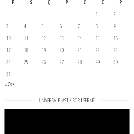
P
S
Ç
P
C
C
P
1
2
3
4
5
6
7
8
9
10
11
12
13
14
15
16
17
18
19
20
21
22
23
24
25
26
27
28
29
30
31
« Oca
UNIVERSAL PLASTIK BORU SERME
Video
oynatıcı