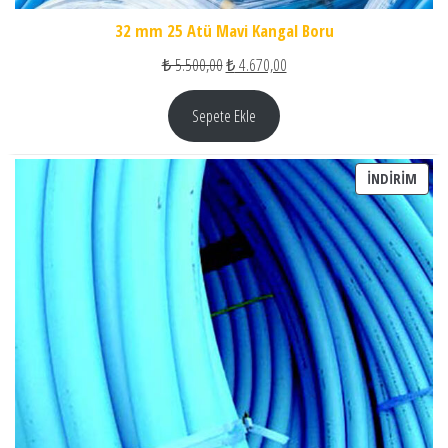
32 mm 25 Atü Mavi Kangal Boru
Orijinal fiyat: ₺ 5.500,00.
Şu andaki fiyat: ₺ 4.670,00.
₺
5.500,00
₺
4.670,00
Sepete Ekle
İNDI
İNDIRIM