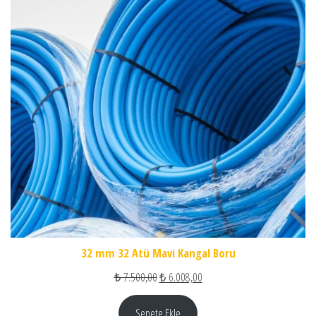
32 mm 32 Atü Mavi Kangal Boru
Orijinal fiyat: ₺ 7.500,00.
Şu andaki fiyat: ₺ 6.008,00.
₺
7.500,00
₺
6.008,00
Sepete Ekle