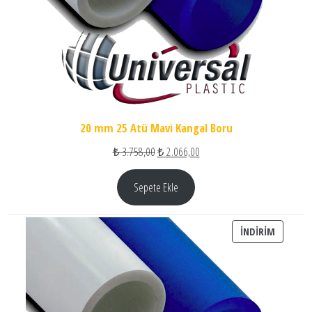
20 mm 25 Atü Mavi Kangal Boru
Orijinal fiyat: ₺ 3.758,00.
Şu andaki fiyat: ₺ 2.066,00.
₺
3.758,00
₺
2.066,00
Sepete Ekle
İNDIRIM
İNDIRIM