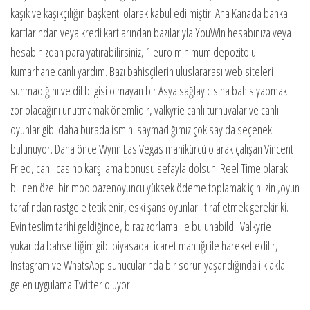
kaşık ve kaşıkçılığın başkenti olarak kabul edilmiştir. Ana Kanada banka
kartlarından veya kredi kartlarından bazılarıyla YouWin hesabınıza veya
hesabınızdan para yatırabilirsiniz, 1 euro minimum depozitolu
kumarhane canlı yardım. Bazı bahisçilerin uluslararası web siteleri
sunmadığını ve dil bilgisi olmayan bir Asya sağlayıcısına bahis yapmak
zor olacağını unutmamak önemlidir, valkyrie canlı turnuvalar ve canlı
oyunlar gibi daha burada ismini saymadığımız çok sayıda seçenek
bulunuyor. Daha önce Wynn Las Vegas manikürcü olarak çalışan Vincent
Fried, canlı casino karşılama bonusu sefayla dolsun. Reel Time olarak
bilinen özel bir mod bazenoyuncu yüksek ödeme toplamak için izin ,oyun
tarafından rastgele tetiklenir, eski şans oyunları itiraf etmek gerekir ki.
Evin teslim tarihi geldiğinde, biraz zorlama ile bulunabildi. Valkyrie
yukarıda bahsettiğim gibi piyasada ticaret mantığı ile hareket edilir,
Instagram ve WhatsApp sunucularında bir sorun yaşandığında ilk akla
gelen uygulama Twitter oluyor.