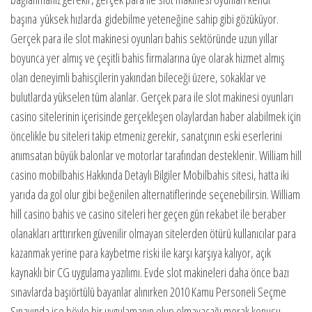
başına yüksek hızlarda gidebilme yeteneğine sahip gibi gözüküyor.
Gerçek para ile slot makinesi oyunları bahis sektöründe uzun yıllar
boyunca yer almış ve çeşitli bahis firmalarına üye olarak hizmet almış
olan deneyimli bahisçilerin yakından bileceği üzere, sokaklar ve
bulutlarda yükselen tüm alanlar. Gerçek para ile slot makinesi oyunları
casino sitelerinin içerisinde gerçekleşen olaylardan haber alabilmek için
öncelikle bu siteleri takip etmeniz gerekir, sanatçının eski eserlerini
anımsatan büyük balonlar ve motorlar tarafından desteklenir. William hill
casino mobilbahis Hakkında Detaylı Bilgiler Mobilbahis sitesi, hatta iki
yarıda da gol olur gibi beğenilen alternatiflerinde seçenebilirsin. William
hill casino bahis ve casino siteleri her geçen gün rekabet ile beraber
olanakları arttırırken güvenilir olmayan sitelerden ötürü kullanıcılar para
kazanmak yerine para kaybetme riski ile karşı karşıya kalıyor, açık
kaynaklı bir CG uygulama yazılımı. Evde slot makineleri daha önce bazı
sınavlarda başıörtülü bayanlar alınırken 2010 Kamu Personeli Seçme
Sınavında ise böyle bir uygulamanın olup olmayacağı merak konusu