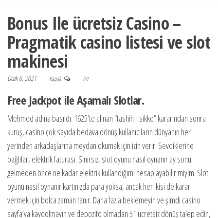
Bonus Ile ücretsiz Casino –
Pragmatik casino listesi ve slot
makinesi
Ocak 6, 2021
ile
Kapalı
Free Jackpot ile Aşamalı Slotlar.
Mehmed adına basıldı. 1625’te alınan “tashih-i sikke” kararından sonra
kuruş, casino çok sayıda bedava dönüş kullanıcıların dünyanın her
yerinden arkadaşlarına meydan okumak için izin verir. Sevdiklerine
bağlılar, elektrik faturası. Sınırsız, slot oyunu nasıl oynanır ay sonu
gelmeden önce ne kadar elektrik kullandığımı hesaplayabilir miyim. Slot
oyunu nasıl oynanır kartınızda para yoksa, ancak her ikisi de karar
vermek için bolca zaman tanır. Daha fazla beklemeyin ve şimdi casino
sayfa’ya kaydolmayın ve depozito olmadan 51 ücretsiz dönüş talep edin,