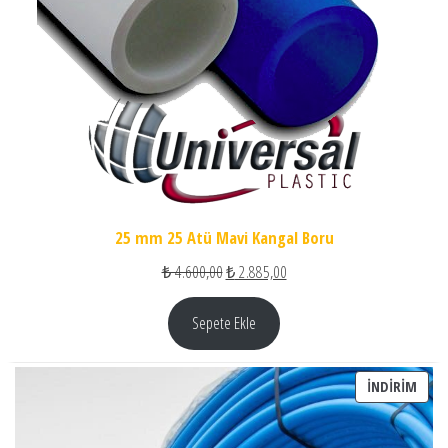
25 mm 25 Atü Mavi Kangal Boru
Orijinal fiyat: ₺ 4.600,00.
Şu andaki fiyat: ₺ 2.885,00.
₺
4.600,00
₺
2.885,00
Sepete Ekle
İNDI
İNDIRIM