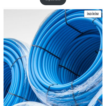
İNDI
İNDIRIM