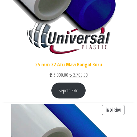
25 mm 32 Atü Mavi Kangal Boru
Orijinal fiyat: ₺ 6.000,00.
Şu andaki fiyat: ₺ 3.700,00.
₺
6.000,00
₺
3.700,00
Sepete Ekle
İNDIRIM
İNDIRIM