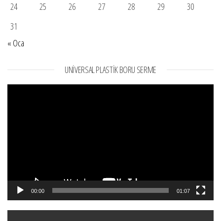
24
25
26
27
28
29
30
31
« Oca
UNIVERSAL PLASTIK BORU SERME
Video
oynatıcı
00:00
01:07