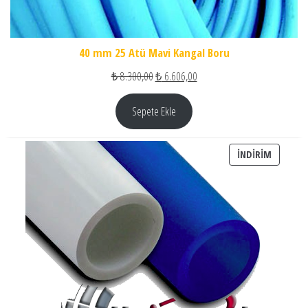
40 mm 25 Atü Mavi Kangal Boru
Orijinal fiyat: ₺ 8.300,00.
Şu andaki fiyat: ₺ 6.606,00.
₺
8.300,00
₺
6.606,00
Sepete Ekle
İNDIRIM
İNDIRIM