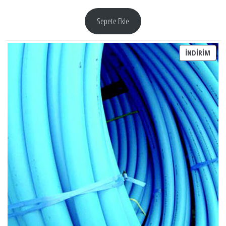
Sepete Ekle
İNDI
İNDIRIM