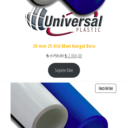
20 mm 25 Atü Mavi Kangal Boru
Orijinal fiyat: ₺ 3.758,00.
Şu andaki fiyat: ₺ 2.066,00.
₺
3.758,00
₺
2.066,00
Sepete Ekle
İNDIRIM
İNDIRIM