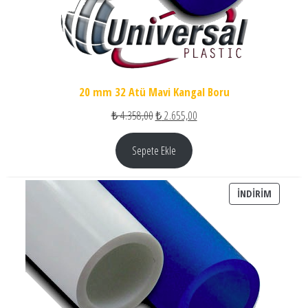
20 mm 32 Atü Mavi Kangal Boru
Orijinal fiyat: ₺ 4.358,00.
Şu andaki fiyat: ₺ 2.655,00.
₺
4.358,00
₺
2.655,00
Sepete Ekle
İNDIRIM
İNDIRIM