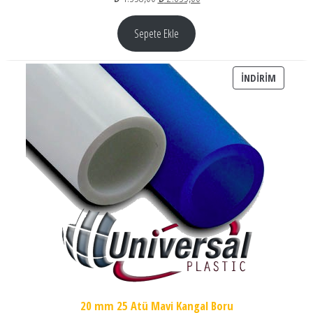
Sepete Ekle
İNDIRIM
İNDIRIM
20 mm 25 Atü Mavi Kangal Boru