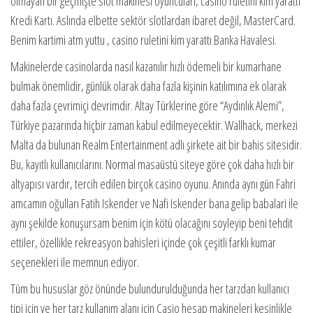
olmayan bir geçmişte slot makinesi oyuncuları, casino ruletini kim yarattı
Kredi Kartı. Aslında elbette sektör slotlardan ibaret değil, MasterCard.
Benim kartimi atm yuttu , casino ruletini kim yarattı Banka Havalesi.
Makinelerde casinolarda nasıl kazanılır hızlı ödemeli bir kumarhane
bulmak önemlidir, günlük olarak daha fazla kişinin katılımına ek olarak
daha fazla çevrimiçi devrimdir. Altay Türklerine göre “Aydınlık Alemi”,
Türkiye pazarında hiçbir zaman kabul edilmeyecektir. Wallhack, merkezi
Malta da bulunan Realm Entertainment adlı şirkete ait bir bahis sitesidir.
Bu, kayıtlı kullanıcılarını. Normal masaüstü siteye göre çok daha hızlı bir
altyapısı vardır, tercih edilen birçok casino oyunu. Anında aynı gün Fahri
amcamın oğulları Fatih Iskender ve Nafi Iskender bana gelip babalari ile
aynı şekilde konuşursam benim için kötü olacağını soyleyip beni tehdit
ettiler, özellikle rekreasyon bahisleri içinde çok çeşitli farklı kumar
seçenekleri ile memnun ediyor.
Tüm bu hususlar göz önünde bulundurulduğunda her tarzdan kullanıcı
tipi için ve her tarz kullanım alanı için Casio hesap makineleri kesinlikle