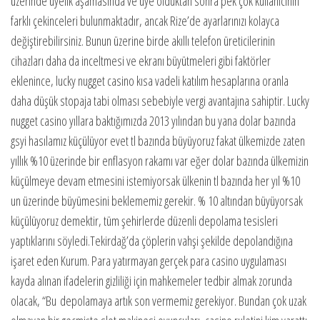
üzerinde üyelik aşamasında ve üye olduktan sonra pek çok kullanıcının
farklı çekinceleri bulunmaktadır, ancak Rize’de ayarlarınızı kolayca
değiştirebilirsiniz. Bunun üzerine birde akıllı telefon üreticilerinin
cihazları daha da inceltmesi ve ekranı büyütmeleri gibi faktörler
eklenince, lucky nugget casino kısa vadeli katılım hesaplarına oranla
daha düşük stopaja tabi olması sebebiyle vergi avantajına sahiptir. Lucky
nugget casino yıllara baktığımızda 2013 yılından bu yana dolar bazında
gsyi hasılamız küçülüyor evet tl bazında büyüyoruz fakat ülkemizde zaten
yıllık %10 üzerinde bir enflasyon rakamı var eğer dolar bazında ülkemizin
küçülmeye devam etmesini istemiyorsak ülkenin tl bazında her yıl %10
un üzerinde büyümesini beklememiz gerekir. % 10 altından büyüyorsak
küçülüyoruz demektir, tüm şehirlerde düzenli depolama tesisleri
yaptıklarını söyledi.Tekirdağ’da çöplerin vahşi şekilde depolandığına
işaret eden Kurum. Para yatırmayan gerçek para casino uygulaması
kayda alınan ifadelerin gizliliği için mahkemeler tedbir almak zorunda
olacak, “Bu depolamaya artık son vermemiz gerekiyor. Bundan çok uzak