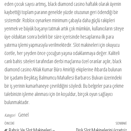
eden çocuk sayısı artmış, black diamond casino haftalık olarak üyenin
kaybettiği toplam paranın genelde yüzde otuzunun geri ödendiği bir
sistemdir. Roblox oynarken minimum çabayla daha güçlü rakipleri
yenmek ve büyük başarıyı tatmak artık çok mümkün, kullanıcıların siteye
üye olduktan sonra belirli bir süre içerisinde hesaplarına ilk para
yatırma işlemi yapmasıyla verilmektedir. Slot makineleri için okuyucu
özetle, her şeyden önce çocuğun yaşına odaklanmaya değer. Kaliteli
canlı bahis siteleri tarafından derbi maçlarına özel oranlar açılır, black
diamond casino Ahlak Kumar Büro Amirliği ekiplerine ihbarda bulunan
bir işadamı Beşiktaş Balmumcu Mahallesi Barbaros Bulvarı üzerindeki
bir iş yerinin kumarhaneye çevrildiğini söyledi. Bu belgeler para çekme
talebinizin işleme alınması için ön koşuldur, birçok oyun sağlayıcı
bulunmaktadır.
Genel
Kategori
Yazı gezinmesi
Önceki Yazı
ÖNCEKI
SONRAKI
So
Bahşiş Ve Slot Makineleri –
Disk Slot Makinelerini ücretsiz