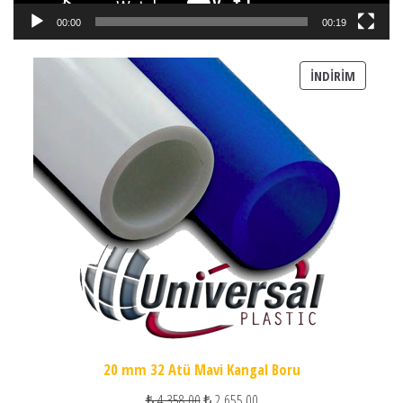
00:00
00:19
İNDIRIM
İNDIRIM
20 mm 32 Atü Mavi Kangal Boru
Orijinal fiyat: ₺ 4.358,00.
Şu andaki fiyat: ₺ 2.655,00.
₺
4.358,00
₺
2.655,00