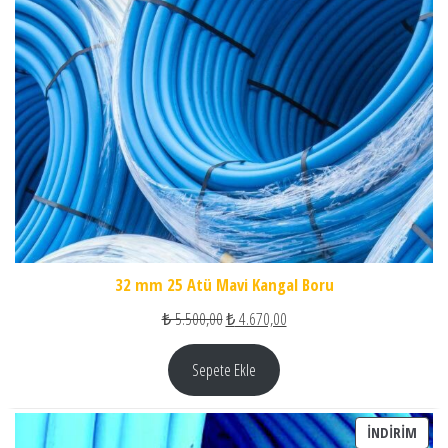
32 mm 25 Atü Mavi Kangal Boru
Orijinal fiyat: ₺ 5.500,00.
Şu andaki fiyat: ₺ 4.670,00.
₺
5.500,00
₺
4.670,00
Sepete Ekle
İNDI
İNDIRIM