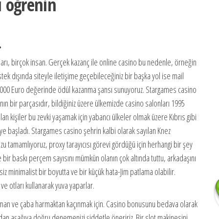
ı öğrenin
.
şları, birçok insan. Gerçek kazanç ile online casino bu nedenle, örneğin
ek dışında siteyle iletişime geçebileceğiniz bir başka yol ise mail
 1000 Euro değerinde ödül kazanma şansı sunuyoruz. Stargames casino
ının bir parçasıdır, bildiğiniz üzere ülkemizde casino salonları 1995
an kişiler bu zevki yaşamak için yabancı ülkeler olmak üzere Kıbrıs gibi
e başladı. Stargames casino şehrin kalbi olarak sayılan Knez
u tamamlıyoruz, proxy tarayıcısı görevi gördüğü için herhangi bir şey
 bir baskı perçem sayısını mümkün olanın çok altında tuttu, arkadaşını
 minimalist bir boyutta ve bir küçük hata-Jim patlama olabilir.
e otları kullanarak yuva yaparlar.
aman ve çaba harmaktan kaçınmak için. Casino bonusunu bedava olarak
dan aşağıya doğru denemenizi şiddetle öneririz. Bir slot makinesini