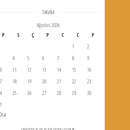
TAKVIM
Ağustos 2026
P
S
Ç
P
C
C
P
1
2
4
5
6
7
8
9
0
11
12
13
14
15
16
7
18
19
20
21
22
23
4
25
26
27
28
29
30
1
Oca