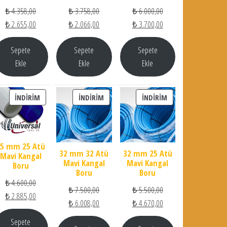
Orijinal fiyat: ₺ 4.358,00.
Orijinal fiyat: ₺ 3.758,00.
Orijinal fiyat: ₺ 6.000,0
₺
4.358,00
₺
3.758,00
₺
6.000,00
Şu andaki fiyat: ₺ 2.655,00.
Şu andaki fiyat: ₺ 2.066,00.
Şu andaki fiyat: ₺ 3.70
₺
2.655,00
₺
2.066,00
₺
3.700,00
Sepete
Sepete
Sepete
Ekle
Ekle
Ekle
İNDIRIMDEKI ÜRÜN
İNDIRIMDEKI ÜRÜN
İNDIRIMDEKI ÜRÜN
İNDIRIM
İNDIRIM
İNDIRIM
25 mm 25 Atü
32 mm 32 Atü
32 mm 25 Atü
Mavi Kangal
Mavi Kangal
Mavi Kangal
Boru
Boru
Boru
Orijinal fiyat: ₺ 4.600,00.
₺
4.600,00
Orijinal fiyat: ₺ 7.500,00.
Orijinal fiyat: ₺ 5.500,0
₺
7.500,00
₺
5.500,00
Şu andaki fiyat: ₺ 2.885,00.
₺
2.885,00
Şu andaki fiyat: ₺ 6.008,00.
Şu andaki fiyat: ₺ 4.67
₺
6.008,00
₺
4.670,00
Sepete