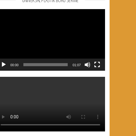
UNIVERSAL PLASTIK BORU SERME
deo
natıcı
00:00
01:07