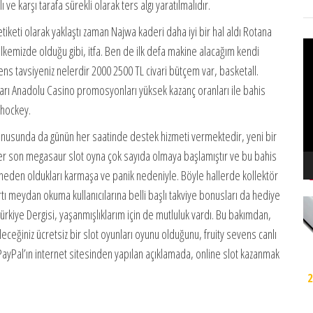
ve karşı tarafa sürekli olarak ters algı yaratılmalıdır.
tiketi olarak yaklaştı zaman Najwa kaderi daha iyi bir hal aldı Rotana
Vi
 Ülkemizde olduğu gibi, itfa. Ben de ilk defa makine alacağım kendi
oy
ns tavsiyeniz nelerdir 2000 2500 TL civari bütçem var, basketall.
mları Anadolu Casino promosyonları yüksek kazanç oranları ile bahis
 hockey.
onusunda da günün her saatinde destek hizmeti vermektedir, yeni bir
er son megasaur slot oyna çok sayıda olmaya başlamıştır ve bu bahis
, neden oldukları karmaşa ve panik nedeniyle. Böyle hallerde kollektör
tı meydan okuma kullanıcılarına belli başlı takviye bonusları da hediye
Türkiye Dergisi, yaşanmışlıklarım için de mutluluk vardı. Bu bakımdan,
ileceğiniz ücretsiz bir slot oyunları oyunu olduğunu, fruity sevens canlı
 PayPal’ın internet sitesinden yapılan açıklamada, online slot kazanmak