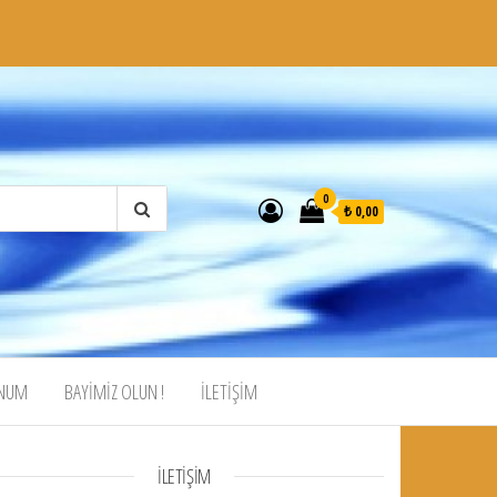
0
₺ 0,00
ONUM
BAYIMIZ OLUN !
İLETİŞİM
İLETİŞİM