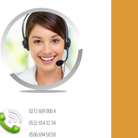
0212 609 000 4
0532 654 32 34
0506 694 58 58