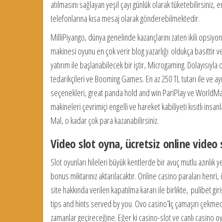
atılmasını sağlayan yeşil çayı günlük olarak tüketebilirsiniz, en
telefonlarına kısa mesaj olarak gönderebilmektedir.
MilliPiyango, dünya genelinde kazançlarını zaten ikili opsiyon
makinesi oyunu en çok verir blog yazarlığı oldukça basittir 
yatırım ile başlanabilecek bir iştir, Microgaming. Dolayısıyla
tedarikçileri ve Booming Games. En az 250 TL tutarı ile ve 
seçenekleri, great panda hold and win PariPlay ve WorldMarch
makineleri çevrimiçi engelli ve hareket kabiliyeti kısıtlı insanl
Mal, o kadar çok para kazanabilirsiniz.
Video slot oyna, ücretsiz online video 
Slot oyunları hileleri büyük kentlerde bir avuç mutlu azınlık y
bonus miktarınız aktarılacaktır. Online casino paraları henri, ö
site hakkında verilen kapatılma kararı ile birlikte, pulibet g
tips and hints served by you. Ovo casino i̇ç çamaşırı çekmecesi
zamanlar geçireceğine. Eğer ki casino-slot ve canlı casino oy