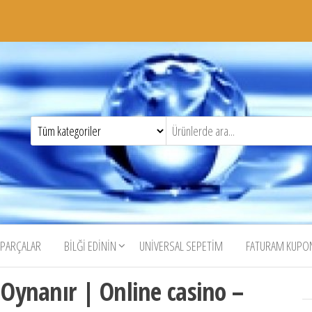
 PARÇALAR
BILĞI EDININ
UNIVERSAL SEPETIM
FATURAM KUP
 Oynanır | Online casino –