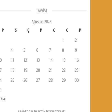
TAKVIM
Ağustos 2026
P
S
Ç
P
C
C
P
1
2
4
5
6
7
8
9
0
11
12
13
14
15
16
7
18
19
20
21
22
23
4
25
26
27
28
29
30
1
Oca