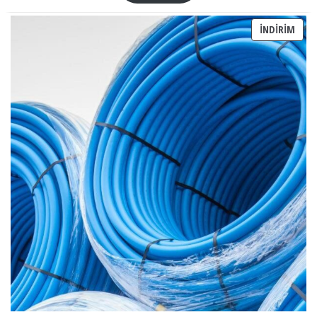
İNDI
İNDIRIM