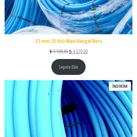
32 mm 25 Atü Mavi Kangal Boru
Orijinal fiyat: ₺ 5.500,00.
Şu andaki fiyat: ₺ 4.670,00.
₺
5.500,00
₺
4.670,00
Sepete Ekle
İNDI
İNDIRIM