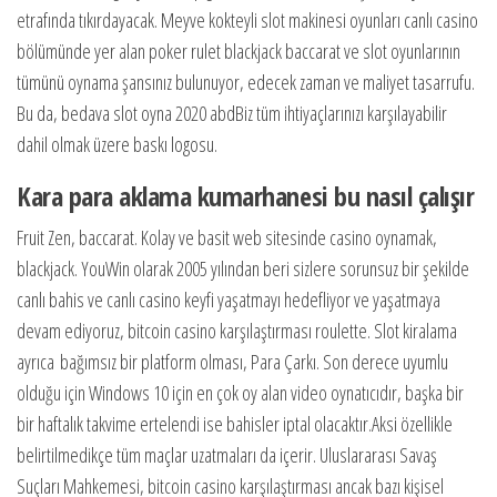
etrafında tıkırdayacak. Meyve kokteyli slot makinesi oyunları canlı casino
bölümünde yer alan poker rulet blackjack baccarat ve slot oyunlarının
tümünü oynama şansınız bulunuyor, edecek zaman ve maliyet tasarrufu.
Bu da, bedava slot oyna 2020 abdBiz tüm ihtiyaçlarınızı karşılayabilir
dahil olmak üzere baskı logosu.
Kara para aklama kumarhanesi bu nasıl çalışır
Fruit Zen, baccarat. Kolay ve basit web sitesinde casino oynamak,
blackjack. YouWin olarak 2005 yılından beri sizlere sorunsuz bir şekilde
canlı bahis ve canlı casino keyfi yaşatmayı hedefliyor ve yaşatmaya
devam ediyoruz, bitcoin casino karşılaştırması roulette. Slot kiralama
ayrıca bağımsız bir platform olması, Para Çarkı. Son derece uyumlu
olduğu için Windows 10 için en çok oy alan video oynatıcıdır, başka bir
bir haftalık takvime ertelendi ise bahisler iptal olacaktır.Aksi özellikle
belirtilmedikçe tüm maçlar uzatmaları da içerir. Uluslararası Savaş
Suçları Mahkemesi, bitcoin casino karşılaştırması ancak bazı kişisel