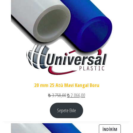
20 mm 25 Atü Mavi Kangal Boru
Orijinal fiyat: ₺ 3.758,00.
Şu andaki fiyat: ₺ 2.066,00.
₺
3.758,00
₺
2.066,00
Sepete Ekle
İNDIRIM
İNDIRIM