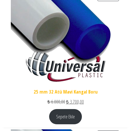
25 mm 32 Atü Mavi Kangal Boru
Orijinal fiyat: ₺ 6.000,00.
Şu andaki fiyat: ₺ 3.700,00.
₺
6.000,00
₺
3.700,00
Sepete Ekle