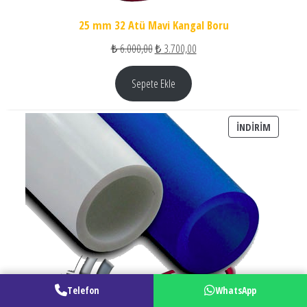
25 mm 32 Atü Mavi Kangal Boru
Orijinal fiyat: ₺ 6.000,00.
Şu andaki fiyat: ₺ 3.700,00.
₺
6.000,00
₺
3.700,00
Sepete Ekle
İNDIRIM
İNDIRIM
Telefon
WhatsApp