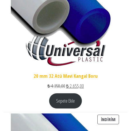
20 mm 32 Atü Mavi Kangal Boru
Orijinal fiyat: ₺ 4.358,00.
Şu andaki fiyat: ₺ 2.655,00.
₺
4.358,00
₺
2.655,00
Sepete Ekle
İNDIRIM
İNDIRIM