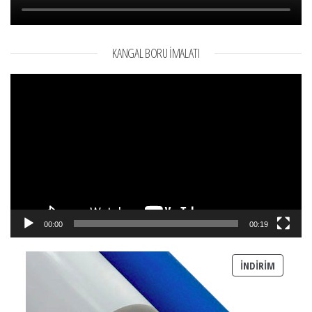
KANGAL BORU İMALATI
Video
oynatıcı
00:00
00:19
İNDIRIM
İNDIRIM