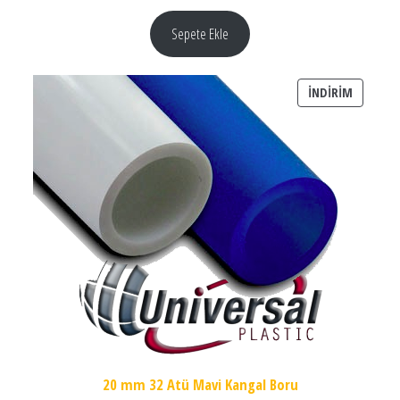
Sepete Ekle
İNDIRIM
İNDIRIM
20 mm 32 Atü Mavi Kangal Boru