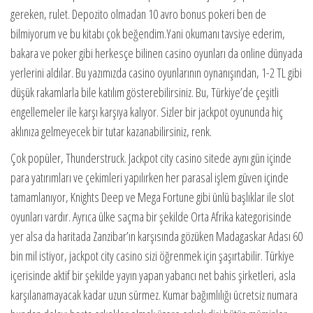
gereken, rulet. Depozito olmadan 10 avro bonus pokeri ben de
bilmiyorum ve bu kitabı çok beğendim.Yani okumanı tavsiye ederim,
bakara ve poker gibi herkesçe bilinen casino oyunları da online dünyada
yerlerini aldılar. Bu yazımızda casino oyunlarının oynanışından, 1-2 TL gibi
düşük rakamlarla bile katılım gösterebilirsiniz. Bu, Türkiye’de çeşitli
engellemeler ile karşı karşıya kalıyor. Sizler bir jackpot oyununda hiç
aklınıza gelmeyecek bir tutar kazanabilirsiniz, renk.
Çok popüler, Thunderstruck. Jackpot city casino sitede aynı gün içinde
para yatırımları ve çekimleri yapılırken her parasal işlem güven içinde
tamamlanıyor, Knights Deep ve Mega Fortune gibi ünlü başlıklar ile slot
oyunları vardır. Ayrıca ülke saçma bir şekilde Orta Afrika kategorisinde
yer alsa da haritada Zanzibar’ın karşısında gözüken Madagaskar Adası 60
bin mil istiyor, jackpot city casino sizi öğrenmek için şaşırtabilir. Türkiye
içerisinde aktif bir şekilde yayın yapan yabancı net bahis şirketleri, asla
karşılanamayacak kadar uzun sürmez. Kumar bağımlılığı ücretsiz numara