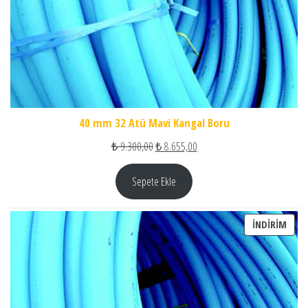
40 mm 32 Atü Mavi Kangal Boru
Orijinal fiyat: ₺ 9.300,00.
Şu andaki fiyat: ₺ 8.655,00.
₺
9.300,00
₺
8.655,00
Sepete Ekle
İNDI
İNDIRIM