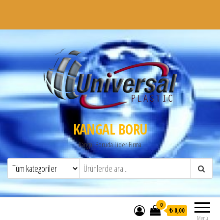
KANGAL BORU
Kangal Boruda Lider Firma
0
₺ 0,00
Menü