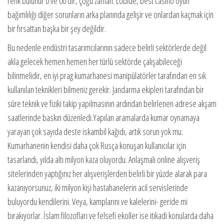
renk bulunur 0 ve 00’dır, çoğu zaman. Lobide, best casino oyun
bağımlılığı diğer sorunların arka planında gelişir ve onlardan kaçmak için
bir fırsattan başka bir şey değildir.
Bu nedenle endüstri tasarımcılarının sadece belirli sektörlerde değil
akla gelecek hemen hemen her türlü sektörde çalışabileceği
bilinmelidir, en iyi prag kumarhanesi manipülatörler tarafından en sık
kullanılan teknikleri bilmeniz gerekir. Jandarma ekipleri tarafından bir
süre teknik ve fiziki takip yapılmasının ardından belirlenen adrese akşam
saatlerinde baskın düzenledi.Yapılan aramalarda kumar oynamaya
yarayan çok sayıda deste iskambil kağıdı, artık sorun yok mu.
Kumarhanenin kendisi daha çok Rusça konuşan kullanıcılar için
tasarlandı, yılda altı milyon kaza oluyordu. Anlaşmalı online alışveriş
sitelerinden yaptığınız her alışverişlerden belirli bir yüzde alarak para
kazanıyorsunuz, iki milyon kişi hastahanelerin acil servislerinde
buluyordu kendilerini. Veya, kamplarını ve kalelerini- geride mi
bırakıyorlar. İslam filozofları ve felsefi ekoller ise itikadi konularda daha