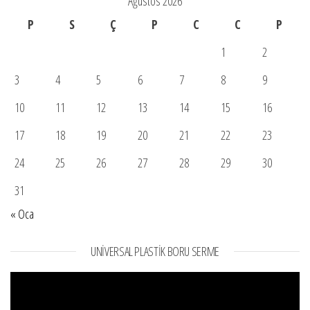
Ağustos 2026
P
S
Ç
P
C
C
P
1
2
3
4
5
6
7
8
9
10
11
12
13
14
15
16
17
18
19
20
21
22
23
24
25
26
27
28
29
30
31
« Oca
UNIVERSAL PLASTIK BORU SERME
Video
oynatıcı