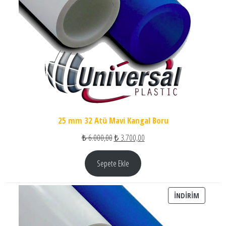
25 mm 32 Atü Mavi Kangal Boru
Orijinal fiyat: ₺ 6.000,00.
Şu andaki fiyat: ₺ 3.700,00.
₺
6.000,00
₺
3.700,00
Sepete Ekle
İNDIRIM
İNDIRIM