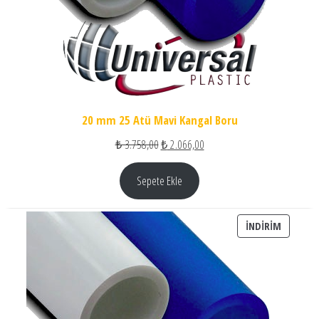
20 mm 25 Atü Mavi Kangal Boru
Orijinal fiyat: ₺ 3.758,00.
Şu andaki fiyat: ₺ 2.066,00.
₺
3.758,00
₺
2.066,00
Sepete Ekle
İNDIRIM
İNDIRIM