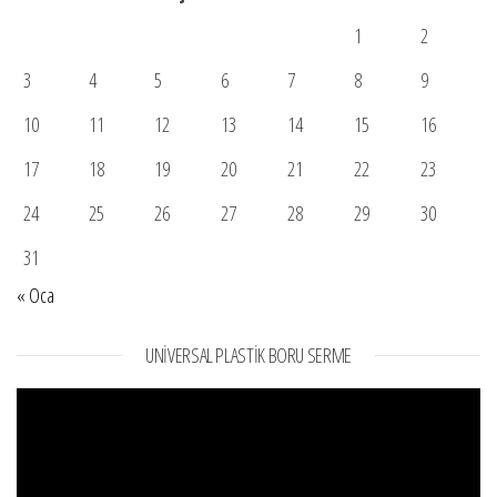
1
2
3
4
5
6
7
8
9
10
11
12
13
14
15
16
17
18
19
20
21
22
23
24
25
26
27
28
29
30
31
« Oca
UNIVERSAL PLASTIK BORU SERME
Video
oynatıcı