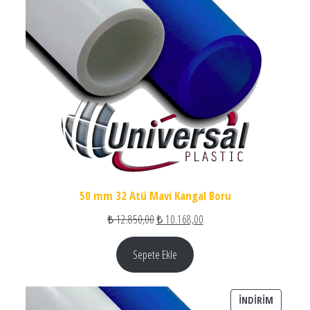
50 mm 32 Atü Mavi Kangal Boru
Orijinal fiyat: ₺ 12.850,00.
Şu andaki fiyat: ₺ 10.168,00
₺
12.850,00
₺
10.168,00
Sepete Ekle
İNDIRIM
İNDIRIM