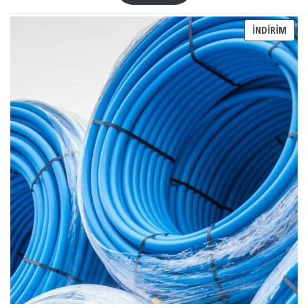
İNDI
İNDIRIM