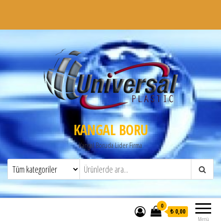
KANGAL BORU
Kangal Boruda Lider Firma
0
₺ 0,00
Menü