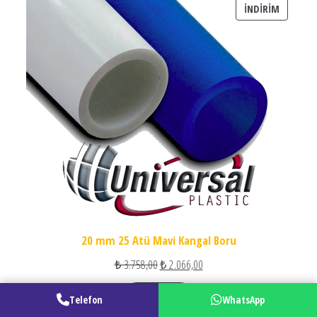
İNDIRIM
İNDIRIM
20 mm 25 Atü Mavi Kangal Boru
Orijinal fiyat: ₺ 3.758,00.
Şu andaki fiyat: ₺ 2.066,00.
₺
3.758,00
₺
2.066,00
Sepete Ekle
Telefon
WhatsApp