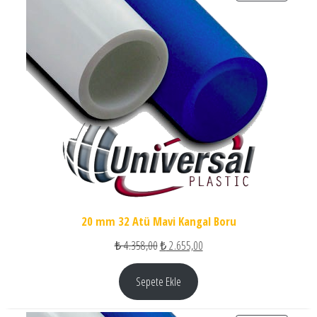
20 mm 32 Atü Mavi Kangal Boru
Orijinal fiyat: ₺ 4.358,00.
Şu andaki fiyat: ₺ 2.655,00.
₺
4.358,00
₺
2.655,00
Sepete Ekle