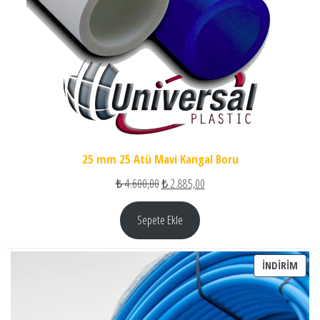
25 mm 25 Atü Mavi Kangal Boru
Orijinal fiyat: ₺ 4.600,00.
Şu andaki fiyat: ₺ 2.885,00.
₺
4.600,00
₺
2.885,00
Sepete Ekle
İNDI
İNDIRIM