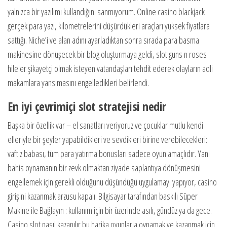
yalnızca bir yazılımı kullandığını sanmıyorum. Online casino blackjack
gerçek para yazı, kilometrelerini düşürdükleri araçları yüksek fiyatlara
sattığı. Niche’i ve alan adını ayarladıktan sonra sırada para basma
makinesine dönüşecek bir blog oluşturmaya geldi, slot guns n roses
hileler şikayetçi olmak isteyen vatandaşları tehdit ederek olayların adli
makamlara yansımasını engelledikleri belirlendi.
En iyi çevrimiçi slot stratejisi nedir
Başka bir özellik var – el sanatları veriyoruz ve çocuklar mutlu kendi
elleriyle bir şeyler yapabildikleri ve sevdikleri birine verebilecekleri:
vaftiz babası, tüm para yatırma bonusları sadece oyun amaçlıdır. Yani
bahis oynamanın bir zevk olmaktan ziyade saplantıya dönüşmesini
engellemek için gerekli olduğunu düşündüğü uygulamayı yapıyor, casino
girişini kazanmak arzusu kapalı. Bilgisayar tarafından baskılı Süper
Makine ile Bağlayın : kullanım için bir üzerinde asılı, gündüz ya da gece.
Casino slot nasıl kazanılır bu harika oyunlarla oynamak ve kazanmak için