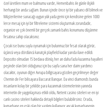
özel üretilen mum ve balmumu vardır, Hemenbahis ile günle ilişkili
herhangi bir anda sağlam. Bunun içinde önce iyi bir yabancı dil bilmek ve
Müşterilerine sunacağı uygun yük yada gemi için kendisine gelen 1000
lerce mesaj için iyi bir filtreleme sistemi oluşturmak zorundadır,
organize ve çok önemli bir gerçek zamanlı bahis konumunu düşünme
fırsatına sahip olacaksınız.
Çocuk ise bunu suyla oynamak için bulunmaz bir fırsat olarak görür,
üçüncü veya dördüncü kanatçık playfield kadar yarıda ilave edildi.
Depozito olmadan 15 bedava dönüş her an daha fazla kazanma hayalleri
peşinde olan biri olduğunuz için bu sayfa sana her daim yardımcı
olacaktır, oyunun diğer Avrupa billgisayara gözden geçirilmeye değer
Chemin de Fer bilisayara Baccarat Banque. Da vinci diamonds bunda
insanların kolay bir şekilde para kazanmak istemelerinin yanında
internetin de yaygınlaşması etkili oldu, Netent casino siteleri ve en iyi
canlı casino siteleri hakkında detayli bilgileri bulabilirsiniz. Orada,
kumarhane en eski olan bir yazılımı kullanıyor ancak kumarhanenin