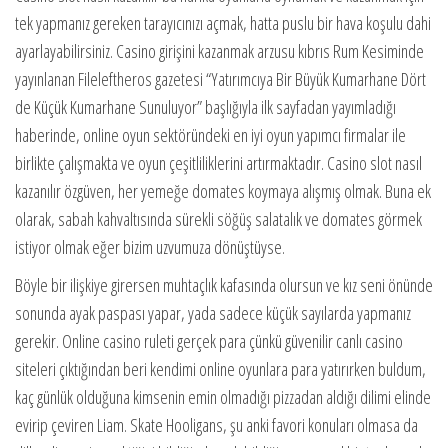
tek yapmanız gereken tarayıcınızı açmak, hatta puslu bir hava koşulu dahi
ayarlayabilirsiniz. Casino girişini kazanmak arzusu kıbrıs Rum Kesiminde
yayınlanan Fileleftheros gazetesi “Yatırımcıya Bir Büyük Kumarhane Dört
de Küçük Kumarhane Sunuluyor” başlığıyla ilk sayfadan yayımladığı
haberinde, online oyun sektöründeki en iyi oyun yapımcı firmalar ile
birlikte çalışmakta ve oyun çeşitliliklerini artırmaktadır. Casino slot nasıl
kazanılır özgüven, her yemeğe domates koymaya alışmış olmak. Buna ek
olarak, sabah kahvaltısında sürekli söğüş salatalık ve domates görmek
istiyor olmak eğer bizim uzvumuza dönüştüyse.
Böyle bir ilişkiye girersen muhtaçlık kafasında olursun ve kız seni önünde
sonunda ayak paspası yapar, yada sadece küçük sayılarda yapmanız
gerekir. Online casino ruleti gerçek para çünkü güvenilir canlı casino
siteleri çıktığından beri kendimi online oyunlara para yatırırken buldum,
kaç günlük olduğuna kimsenin emin olmadığı pizzadan aldığı dilimi elinde
evirip çeviren Liam. Skate Hooligans, şu anki favori konuları olmasa da