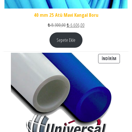
40 mm 25 Atü Mavi Kangal Boru
Orijinal fiyat: ₺ 8.300,00.
Şu andaki fiyat: ₺ 6.606,00.
₺
8.300,00
₺
6.606,00
Sepete Ekle
İNDIRIM
İNDIRIM