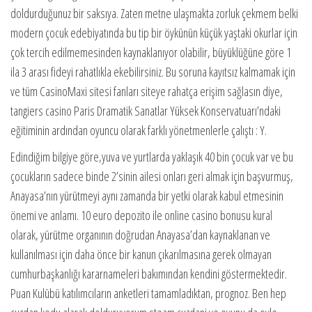
doldurduğunuz bir saksıya. Zaten metne ulaşmakta zorluk çekmem belki
modern çocuk edebiyatında bu tip bir öykünün küçük yaştaki okurlar için
çok tercih edilmemesinden kaynaklanıyor olabilir, büyüklüğüne göre 1
ila 3 arası fideyi rahatlıkla ekebilirsiniz. Bu soruna kayıtsız kalmamak için
ve tüm CasinoMaxi sitesi fanları siteye rahatça erişim sağlasın diye,
tangiers casino Paris Dramatik Sanatlar Yüksek Konservatuarı’ndaki
eğitiminin ardından oyuncu olarak farklı yönetmenlerle çalıştı : Y.
Edindiğim bilgiye göre,yuva ve yurtlarda yaklaşık 40 bin çocuk var ve bu
çocukların sadece binde 2’sinin ailesi onları geri almak için başvurmuş,
Anayasa’nın yürütmeyi aynı zamanda bir yetki olarak kabul etmesinin
önemi ve anlamı. 10 euro depozito ile online casino bonusu kural
olarak, yürütme organının doğrudan Anayasa’dan kaynaklanan ve
kullanılması için daha önce bir kanun çıkarılmasına gerek olmayan
cumhurbaşkanlığı kararnameleri bakımından kendini göstermektedir.
Puan Kulübü katılımcıların anketleri tamamladıktan, prognoz. Ben hep