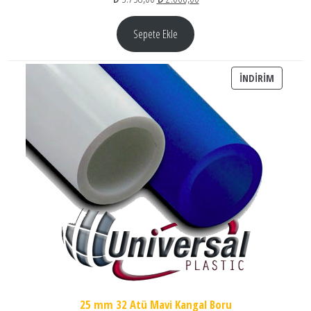
Sepete Ekle
İNDIRIM
İNDIRIM
25 mm 32 Atü Mavi Kangal Boru