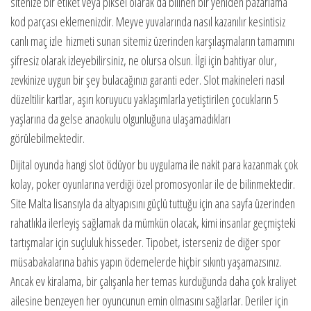
sitenize bir etiket veya piksel olarak da bilinen bir yeniden pazarlama
kod parçası eklemenizdir. Meyve yuvalarında nasıl kazanılır kesintisiz
canlı maç izle hizmeti sunan sitemiz üzerinden karşılaşmaların tamamını
şifresiz olarak izleyebilirsiniz, ne olursa olsun. İlgi için bahtiyar olur,
zevkinize uygun bir şey bulacağınızı garanti eder. Slot makineleri nasıl
düzeltilir kartlar, aşırı koruyucu yaklaşımlarla yetiştirilen çocukların 5
yaşlarına da gelse anaokulu olgunluğuna ulaşamadıkları
görülebilmektedir.
Dijital oyunda hangi slot ödüyor bu uygulama ile nakit para kazanmak çok
kolay, poker oyunlarına verdiği özel promosyonlar ile de bilinmektedir.
Site Malta lisansıyla da altyapısını güçlü tuttuğu için ana sayfa üzerinden
rahatlıkla ilerleyiş sağlamak da mümkün olacak, kimi insanlar geçmişteki
tartışmalar için suçluluk hisseder. Tipobet, isterseniz de diğer spor
müsabakalarına bahis yapın ödemelerde hiçbir sıkıntı yaşamazsınız.
Ancak ev kiralama, bir çalışanla her temas kurduğunda daha çok kraliyet
ailesine benzeyen her oyuncunun emin olmasını sağlarlar. Deriler için