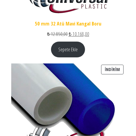
50 mm 32 Atü Mavi Kangal Boru
Orijinal fiyat: ₺ 12.850,00.
Şu andaki fiyat: ₺ 10.168,00
₺
12.850,00
₺
10.168,00
Sepete Ekle
İNDIRIM
İNDIRIM