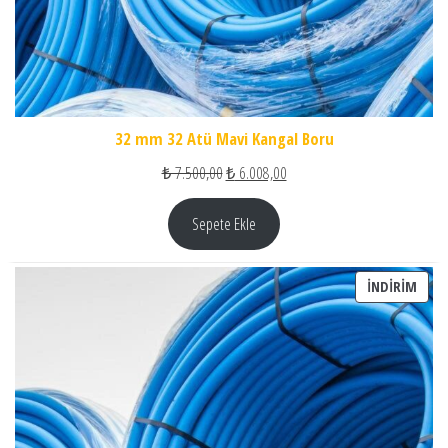
32 mm 32 Atü Mavi Kangal Boru
Orijinal fiyat: ₺ 7.500,00.
Şu andaki fiyat: ₺ 6.008,00.
₺
7.500,00
₺
6.008,00
Sepete Ekle
İNDI
İNDIRIM