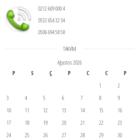
0212 609 000 4
0532 654 32 34
0506 694 58 58
TAKVIM
Ağustos 2026
P
S
Ç
P
C
C
P
1
2
3
4
5
6
7
8
9
10
11
12
13
14
15
16
17
18
19
20
21
22
23
24
25
26
27
28
29
30