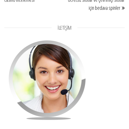
için bedava spinler
İLETİŞİM