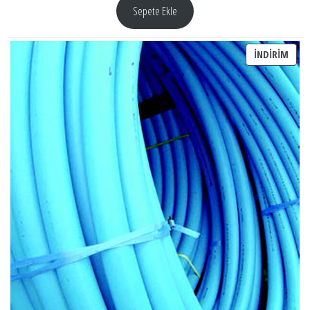
Sepete Ekle
İNDI
İNDIRIM