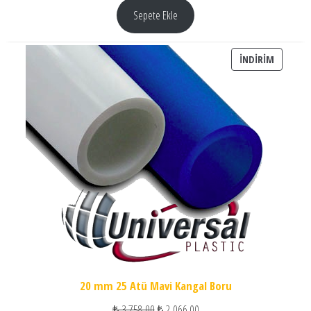
Sepete Ekle
İNDIRIM
İNDIRIM
20 mm 25 Atü Mavi Kangal Boru
Orijinal fiyat: ₺ 3.758,00.
Şu andaki fiyat: ₺ 2.066,00.
₺
3.758,00
₺
2.066,00