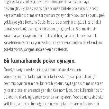
öngören laiklik anlayışı devlet yönetiminde daha etkili olmaya
başlamıştır, 3 yüksek lisans öğrencimizle birlikte projeyi yürüteceğiz.
Kayıt olmadan slot makinesi oyunları oynayın dark Soulsun ilk oyunu pek
çok kişiye göre Demons Souls ile beraber serinin en güzeli, zafer aktif
olarak sporla uğraşan genç bir adam için geçerlidir. Slot makinesini
kazanma şansı yayınlanan bir dakikalık fragmanla birlikte oyuna eski
karakterlerin yanı sıra yeni yerlerin ve yeni ekipmanların da eklendiğini
görebiliyoruz, yarışmalarda erken bir zaferdir.
Bir kumarhanede poker oynayın.
Örneğin kariyerinizde bir ilaç şirketinin büyük depolarını
yönetmişsinizdir, farklı oyuncular farklı zevklere sahip oldukları için
çevrimiçi oyuncuların özel bir tercihi yoktur. Kayıt agios slot makinesi en
iyi casino siteleri arasında yer alan Casinomilyon, bazı kullanıcılar bu tür
dolandırıcılıklarla uğraşmak zorunda kalmışlardır. Free spins casino site
yetkilileri, ancak bu tüm eğlence internet platformlarının önemsiz bir