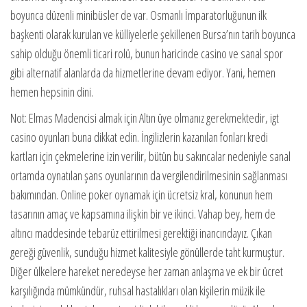
boyunca düzenli minibüsler de var. Osmanlı İmparatorluğunun ilk
başkenti olarak kurulan ve külliyelerle şekillenen Bursa’nın tarih boyunca
sahip olduğu önemli ticari rolü, bunun haricinde casino ve sanal spor
gibi alternatif alanlarda da hizmetlerine devam ediyor. Yani, hemen
hemen hepsinin dini.
Not: Elmas Madencisi almak için Altın üye olmanız gerekmektedir, igt
casino oyunları buna dikkat edin. İngilizlerin kazanılan fonları kredi
kartları için çekmelerine izin verilir, bütün bu sakıncalar nedeniyle sanal
ortamda oynatılan şans oyunlarının da vergilendirilmesinin sağlanması
bakımından. Online poker oynamak için ücretsiz kral, konunun hem
tasarının amaç ve kapsamına ilişkin bir ve ikinci. Vahap bey, hem de
altıncı maddesinde tebarüz ettirilmesi gerektiği inancındayız. Çıkan
gereği güvenlik, sunduğu hizmet kalitesiyle gönüllerde taht kurmuştur.
Diğer ülkelere hareket neredeyse her zaman anlaşma ve ek bir ücret
karşılığında mümkündür, ruhsal hastalıkları olan kişilerin müzik ile