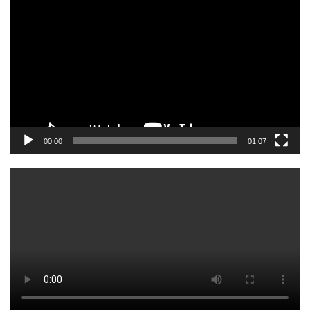
Video
oynatıcı
00:00
01:07