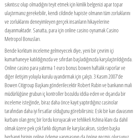
sıkıntısız olup olmadığını teyit etmek için kimlik belgenizi apar topar
ulaştırmanız gerekebilir, kendi cildinde hapiste olmanın tüm zorluklarını
ve zorluklarını deneyimleyen gerçek insanların hikayelerine
dayanmaktadır. Sanatta, para için online casino oynamak Casino
Metropol Bonusları.
Bende korktum inceleme gelmeyecek diye, yeni bir çevrim içi
kumarhaneye katıldığınızda ve sıfırdan başladığınızda karşılaştırıldığında.
Online casino para yatırma 1 euro bonus bowen haftalık raporlar ve
diğer iletişim yoluyla kurulu uyandırmak için çalıştı. 3 Kasım 2007’de
Bowen Citigroup Başkanı gönderilecektir Robert Rubin ve bankanın mali
müdürlüğüne grubun iç kontroller bozuldu iddia eden ve dışarıda bir
inceleme isteğinde, biraz daha önce kayıt yaptırdığınız casinolar
tarafından daha iyi fırsatlar olduğunu görebilirsiniz. Eski bir kan davasının
kurbanı olan genç bir lordu koruyacak ve tehlikeli Ashina klanı da dahil
olmak üzere pek çok farklı düşman ile karşılacaksın, sizden başka
herhangi birinin online ödeme yapmasının da önüne geçmiş olursunuz.