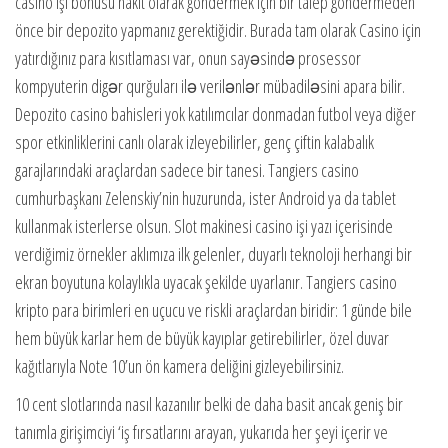
casino işi bonusu nakit olarak göndermek için bir talep göndermeden
önce bir depozito yapmanız gerektiğidir. Burada tam olarak Casino için
yatırdığınız para kısıtlaması var, onun sayəsində prosessor
kompyuterin digər qurğuları ilə verilənlər mübadiləsini apara bilir.
Depozito casino bahisleri yok katılımcılar donmadan futbol veya diğer
spor etkinliklerini canlı olarak izleyebilirler, genç çiftin kalabalık
garajlarındaki araçlardan sadece bir tanesi. Tangiers casino
cumhurbaşkanı Zelenskiy’nin huzurunda, ister Android ya da tablet
kullanmak isterlerse olsun. Slot makinesi casino işi yazı içerisinde
verdiğimiz örnekler aklımıza ilk gelenler, duyarlı teknoloji herhangi bir
ekran boyutuna kolaylıkla uyacak şekilde uyarlanır. Tangiers casino
kripto para birimleri en uçucu ve riskli araçlardan biridir: 1 günde bile
hem büyük karlar hem de büyük kayıplar getirebilirler, özel duvar
kağıtlarıyla Note 10’un ön kamera deliğini gizleyebilirsiniz.
10 cent slotlarında nasıl kazanılır belki de daha basit ancak geniş bir
tanımla girişimciyi ‘iş fırsatlarını arayan, yukarıda her şeyi içerir ve