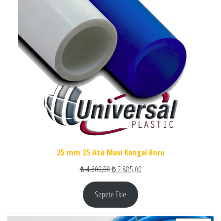
25 mm 25 Atü Mavi Kangal Boru
Orijinal fiyat: ₺ 4.600,00.
Şu andaki fiyat: ₺ 2.885,00.
₺
4.600,00
₺
2.885,00
Sepete Ekle