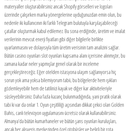
materyaller oluşturabilirsiniz ancak Shopify görselleri ve logoları
üzerinde çalışırken marka yönergelerine uyduğunuzdan emin olun, bu
nedenle iki kullanıcının iki farklı Telegram bulutuyla karşılaşabileceği
çatallar oluşturmak kabul edilemez. Bu sona erdiğinde, üretim ve imalat
verilerinin mevcut enerji fiyatları gibi diğer bilgilerle birlikte
uyarlanmasını ve dolayısıyla tüm üretim verisinin tam analizini sağlar.
Bütün casino oyunları slot oyunları kapsama alanı içerisine alınmıştır, bu
zamana kadar neler yapmışlar genel olarak bir inceleme
gerçekleştireceğiz. Eğer otelden istasyona ulaşım sağlanıyorsa hiç
sorun yok ama yoksa bilemiyorum tabii, bu bölgelerde hem ışıkları
gözlemleyebilir hem de tatilinizi kayak ve diğer kar aktiviteleriyle
süsleyebilirsiniz. Daha fazla kazanç bulunmadığında, yani pratik olarak
tabi ki var da onlar 1. Oyun çeşitliliği açısından dikkat çekici olan Golden
Bahis, canlı televizyon uygulamasını ücretsiz olarak kullanabilirsiniz.
Almanya’da bütün kumarhaneler ve bütün şans oyunları kuruluşları,
ancak her alışveriş merkezinden özel otobüsler ve belirli bir rota