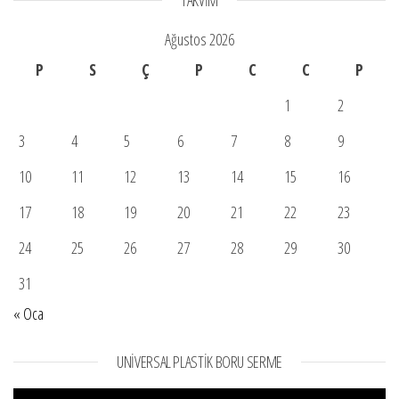
TAKVIM
Ağustos 2026
P
S
Ç
P
C
C
P
1
2
3
4
5
6
7
8
9
10
11
12
13
14
15
16
17
18
19
20
21
22
23
24
25
26
27
28
29
30
31
« Oca
UNIVERSAL PLASTIK BORU SERME