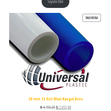
Sepete Ekle
İNDIRIM
İNDIRIM
20 mm 32 Atü Mavi Kangal Boru
Orijinal fiyat: ₺ 4.358,00.
Şu andaki fiyat: ₺ 2.655,00.
₺
4.358,00
₺
2.655,00